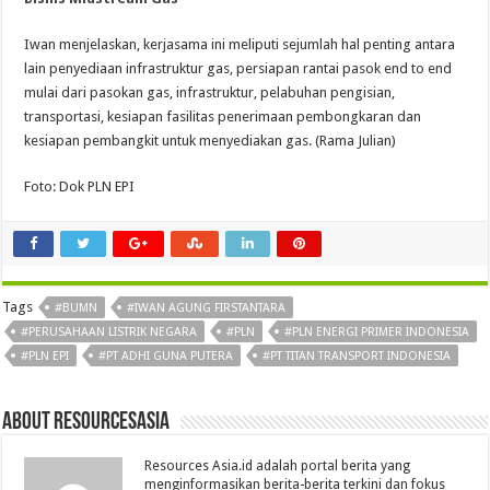
Iwan menjelaskan, kerjasama ini meliputi sejumlah hal penting antara
lain penyediaan infrastruktur gas, persiapan rantai pasok end to end
mulai dari pasokan gas, infrastruktur, pelabuhan pengisian,
transportasi, kesiapan fasilitas penerimaan pembongkaran dan
kesiapan pembangkit untuk menyediakan gas. (Rama Julian)
Foto: Dok PLN EPI
Tags
#BUMN
#IWAN AGUNG FIRSTANTARA
#PERUSAHAAN LISTRIK NEGARA
#PLN
#PLN ENERGI PRIMER INDONESIA
#PLN EPI
#PT ADHI GUNA PUTERA
#PT TITAN TRANSPORT INDONESIA
About Resourcesasia
Resources Asia.id adalah portal berita yang
menginformasikan berita-berita terkini dan fokus