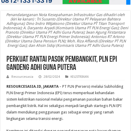
Penandatanganan Nota Kesepahaman Infrastruktur Gas dihadiri oleh
(kiri ke kanan) : Tri Susanto (Direktur Utama PT Pelayaran Bahtera
Adhiguna); Dino Indro Witjaksono (Direktur Utama PT Titan Transport
Indonesia); A. Daryanto Aryadi (Komisaris Utama PT PLN Energi Gas); Deni
Pranoto (Direktur Utama PT Adhi Guna Putera); Iwan Agung Firstantara
(Direktur Utama PT PLN Energi Primer Indonesia); Antonius RT Artono
(Direktur Utama Dana Pensiun PLN); Moh. Riza Affiandi (Direktur PT PLN
Energi Gas); dan Ahsin Sidqi (Komisaris Utama PT Adhi Guna Putera)
Perkuat Rantai Pasok Pembangkit, PLN EPI
Gandeng Adhi Guna Putera
Resourcesasia
28/02/2024
KELISTRIKAN
RESOURCESASIA.ID, JAKARTA
– PT PLN (Persero) melalui Subholding
PLN Energi Primer Indonesia (EPI) terus memperkuat kehandalan
sistem kelistrikan nasional melalui pengamanan pasokan bahan bakar
pembangkit listrik. Hal ini sekaligus menjadi langkah startegis PLN EPI
dalam mendukung penggunaan gas sebagai energi yang ramah
lingkungan selama transisi energi.
Komitmen ini ditandai dengan penandatanganan nota kesepahaman