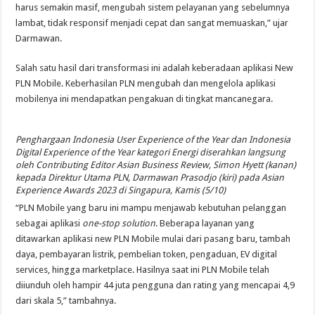
harus semakin masif, mengubah sistem pelayanan yang sebelumnya
lambat, tidak responsif menjadi cepat dan sangat memuaskan,” ujar
Darmawan.
Salah satu hasil dari transformasi ini adalah keberadaan aplikasi New
PLN Mobile. Keberhasilan PLN mengubah dan mengelola aplikasi
mobilenya ini mendapatkan pengakuan di tingkat mancanegara.
Penghargaan Indonesia User Experience of the Year dan Indonesia
Digital Experience of the Year kategori Energi diserahkan langsung
oleh Contributing Editor Asian Business Review, Simon Hyett (kanan)
kepada Direktur Utama PLN, Darmawan Prasodjo (kiri) pada Asian
Experience Awards 2023 di Singapura, Kamis (5/10)
“PLN Mobile yang baru ini mampu menjawab kebutuhan pelanggan
sebagai aplikasi
one-stop solution
. Beberapa layanan yang
ditawarkan aplikasi new PLN Mobile mulai dari pasang baru, tambah
daya, pembayaran listrik, pembelian token, pengaduan, EV digital
services, hingga marketplace. Hasilnya saat ini PLN Mobile telah
diiunduh oleh hampir 44 juta pengguna dan rating yang mencapai 4,9
dari skala 5,” tambahnya.