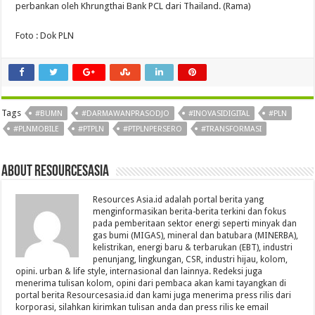
perbankan oleh Khrungthai Bank PCL dari Thailand. (Rama)
Foto : Dok PLN
Tags
#BUMN
#DARMAWANPRASODJO
#INOVASIDIGITAL
#PLN
#PLNMOBILE
#PTPLN
#PTPLNPERSERO
#TRANSFORMASI
About Resourcesasia
Resources Asia.id adalah portal berita yang
menginformasikan berita-berita terkini dan fokus
pada pemberitaan sektor energi seperti minyak dan
gas bumi (MIGAS), mineral dan batubara (MINERBA),
kelistrikan, energi baru & terbarukan (EBT), industri
penunjang, lingkungan, CSR, industri hijau, kolom,
opini. urban & life style, internasional dan lainnya. Redeksi juga
menerima tulisan kolom, opini dari pembaca akan kami tayangkan di
portal berita Resourcesasia.id dan kami juga menerima press rilis dari
korporasi, silahkan kirimkan tulisan anda dan press rilis ke email