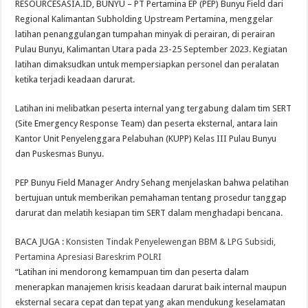
RESOURCESASIA.ID, BUNYU – PT Pertamina EP (PEP) Bunyu Field dari
Terminal LPG Tanjung Sekong PET Jadi Terminal LPG Pertama di Dunia Berserti
Regional Kalimantan Subholding Upstream Pertamina, menggelar
latihan penanggulangan tumpahan minyak di perairan, di perairan
Pulau Bunyu, Kalimantan Utara pada 23-25 September 2023. Kegiatan
latihan dimaksudkan untuk mempersiapkan personel dan peralatan
ketika terjadi keadaan darurat.
Latihan ini melibatkan peserta internal yang tergabung dalam tim SERT
(Site Emergency Response Team) dan peserta eksternal, antara lain
Kantor Unit Penyelenggara Pelabuhan (KUPP) Kelas III Pulau Bunyu
dan Puskesmas Bunyu.
PEP Bunyu Field Manager Andry Sehang menjelaskan bahwa pelatihan
bertujuan untuk memberikan pemahaman tentang prosedur tanggap
darurat dan melatih kesiapan tim SERT dalam menghadapi bencana.
BACA JUGA :
Konsisten Tindak Penyelewengan BBM & LPG Subsidi,
Pertamina Apresiasi Bareskrim POLRI
“Latihan ini mendorong kemampuan tim dan peserta dalam
menerapkan manajemen krisis keadaan darurat baik internal maupun
eksternal secara cepat dan tepat yang akan mendukung keselamatan