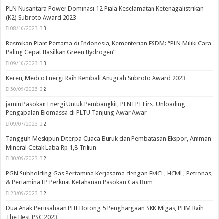
PLN Nusantara Power Dominasi 12 Piala Keselamatan Ketenagalistrikan
(K2) Subroto Award 2023
08/10/2023
3
Resmikan Plant Pertama di Indonesia, Kementerian ESDM: “PLN Miliki Cara
Paling Cepat Hasilkan Green Hydrogen”
09/10/2023
3
Keren, Medco Energi Raih Kembali Anugrah Subroto Award 2023
30/09/2023
2
jamin Pasokan Energi Untuk Pembangkit, PLN EPI First Unloading
Pengapalan Biomassa di PLTU Tanjung Awar Awar
09/07/2023
2
Tangguh Meskipun Diterpa Cuaca Buruk dan Pembatasan Ekspor, Amman
Mineral Cetak Laba Rp 1,8 Triliun
30/09/2023
2
PGN Subholding Gas Pertamina Kerjasama dengan EMCL, HCML, Petronas,
& Pertamina EP Perkuat Ketahanan Pasokan Gas Bumi
23/09/2023
2
Dua Anak Perusahaan PHI Borong 5 Penghargaan SKK Migas, PHM Raih
The Best PSC 2023