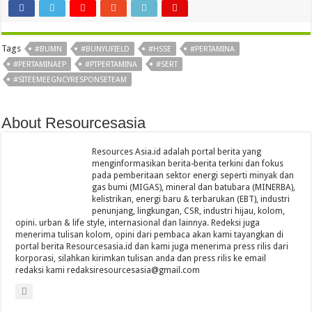
Tags
#BUMN
#BUNYUFIELD
#HSSE
#PERTAMINA
#PERTAMINAEP
#PTPERTAMINA
#SERT
#SITEEMEEGNCYRESPONSETEAM
About Resourcesasia
Resources Asia.id adalah portal berita yang
menginformasikan berita-berita terkini dan fokus
pada pemberitaan sektor energi seperti minyak dan
gas bumi (MIGAS), mineral dan batubara (MINERBA),
kelistrikan, energi baru & terbarukan (EBT), industri
penunjang, lingkungan, CSR, industri hijau, kolom,
opini. urban & life style, internasional dan lainnya. Redeksi juga
menerima tulisan kolom, opini dari pembaca akan kami tayangkan di
portal berita Resourcesasia.id dan kami juga menerima press rilis dari
korporasi, silahkan kirimkan tulisan anda dan press rilis ke email
redaksi kami redaksiresourcesasia@gmail.com