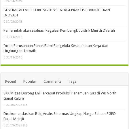
24/04/2019
GENERAL AFFAIRS FORUM 2018: SINERGI PRAKTISI BANGKITKAN
INOVASI
30/08/2018
Pemerintah akan Evaluasi Regulasi Pembangkit Listrik Mini di Daerah
30/11/2016
Inilah Perusahaan Panas Bumi Pengelola Keselamatan Kerja dan
Lingkungan Terbaik
30/11/2016
Recent
Popular
Comments
Tags
SKK Migas Dorong Eni Percepat Produksi Penemuan Gas di WK North
Ganal Kaltim
02/10/2023
4
Direkomendasikan Beli, Analis Sinarmas Ungkap Harga Saham PGEO
Bakal Melejit
25/09/2023
3