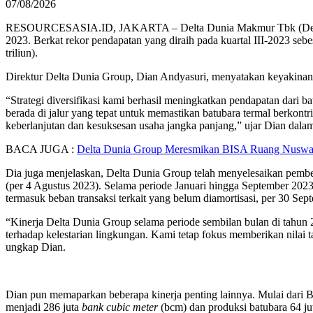
07/08/2026
RESOURCESASIA.ID, JAKARTA – Delta Dunia Makmur Tbk (Delta Du
2023. Berkat rekor pendapatan yang diraih pada kuartal III-2023 sebe
triliun).
Direktur Delta Dunia Group, Dian Andyasuri, menyatakan keyakinanny
“Strategi diversifikasi kami berhasil meningkatkan pendapatan dari
berada di jalur yang tepat untuk memastikan batubara termal berkont
keberlanjutan dan kesuksesan usaha jangka panjang,” ujar Dian dalam
BACA JUGA :
Delta Dunia Group Meresmikan BISA Ruang Nuswa
Dia juga menjelaskan, Delta Dunia Group telah menyelesaikan pembe
(per 4 Agustus 2023). Selama periode Januari hingga September 202
termasuk beban transaksi terkait yang belum diamortisasi, per 30 Sep
“Kinerja Delta Dunia Group selama periode sembilan bulan di tahun 
terhadap kelestarian lingkungan. Kami tetap fokus memberikan nilai 
ungkap Dian.
Dian pun memaparkan beberapa kinerja penting lainnya. Mulai dar
menjadi 286 juta
bank cubic meter
(bcm) dan produksi batubara 64 jut