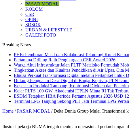
PASAR MODAL
KOLOM
CSR
OPINI
SOSOK
URBAN & LIFESTYLE
GALERI FOTO
Breaking News
PHE: Pemboran Masif dan Kolaborasi Teknologi Kunci Kemand
Pertamina Drilling Raih Penghargaan CSR Award 2026
Warga Akui Infrastruktur Jalan PLTP Mataloko Permudah Mob
Tingkatkan Akses dan Kualitas Pendidikan di Air Upas, Cita 
Elnusa Perkuat Transformasi Digital melalui Pertapixel untuk
Dukung Penguatan Desa Digital di Banjar Kepisah, PLN Icon Pl
Kepastian Produksi Tambang, Kontribusi Dividen dan Peneri
Kejar PLTS 100 GW, Akademisi ITPLN Minta RI Tak Terburu
ESDM Tetapkan HBA Periode Pertama Agustus 2026 USD 124,
Terminal LPG Tanjung Sekong PET Jadi Terminal LPG Pertama 
Home
/
PASAR MODAL
/
Delta Dunia Group Mulai Transformasi ke
Ilustrasi pekerja BUMA tengah meninjau operasional pertambangan di 