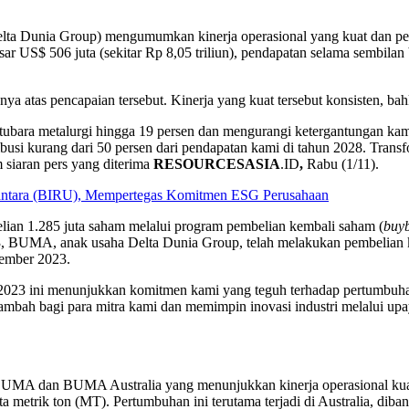
nia Group) mengumumkan kinerja operasional yang kuat dan pertu
sar US$ 506 juta (sekitar Rp 8,05 triliun), pendapatan selama sembilan
a atas pencapaian tersebut. Kinerja yang kuat tersebut konsisten, b
 batubara metalurgi hingga 19 persen dan mengurangi ketergantungan k
ribusi kurang dari 50 persen dari pendapatan kami di tahun 2028. Trans
 siaran pers yang diterima
RESOURCESASIA
.ID
,
Rabu (1/11).
ntara (BIRU), Mempertegas Komitmen ESG Perusahaan
lian 1.285 juta saham melalui program pembelian kembali saham (
buy
3, BUMA, anak usaha Delta Dunia Group, telah melakukan pembelian ke
tember 2023.
2023 ini menunjukkan komitmen kami yang teguh terhadap pertumbuhan 
tambah bagi para mitra kami dan memimpin inovasi industri melalui upa
i BUMA dan BUMA Australia yang menunjukkan kinerja operasional ku
a metrik ton (MT). Pertumbuhan ini terutama terjadi di Australia, diba