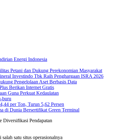
irian Energi Indonesia
ilitas Petani dan Dukung Perekonomian Masyarakat
Mineral Investindo Tbk Raih Penghargaan ISRA 2026
 Dukung Pengelolaan Aset Berbasis Data
us Berikan Internet Gratis
maan Guna Perkuat Kedaulatan
-buru
44 per Ton, Turun 5,62 Persen
di Dunia Bersertifikat Green Terminal
 Diversifikasi Pendapatan
salah satu situs operasionalnya