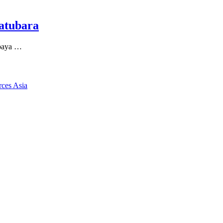
atubara
paya …
rces Asia