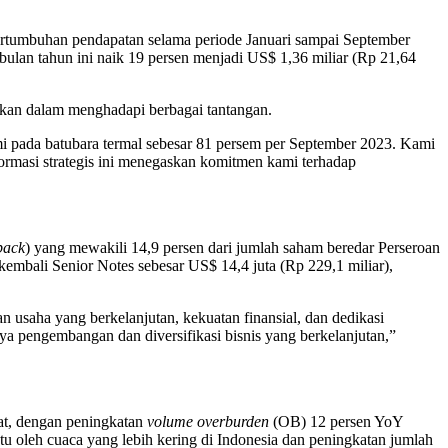
mbuhan pendapatan selama periode Januari sampai September
 bulan tahun ini naik 19 persen menjadi US$ 1,36 miliar (Rp 21,64
ahkan dalam menghadapi berbagai tantangan.
ami pada batubara termal sebesar 81 persem per September 2023. Kami
formasi strategis ini menegaskan komitmen kami terhadap
back
) yang mewakili 14,9 persen dari jumlah saham beredar Perseroan
mbali Senior Notes sebesar US$ 14,4 juta (Rp 229,1 miliar),
usaha yang berkelanjutan, kekuatan finansial, dan dedikasi
ya pengembangan dan diversifikasi bisnis yang berkelanjutan,”
at, dengan peningkatan
volume overburden
(OB) 12 persen YoY
ntu oleh cuaca yang lebih kering di Indonesia dan peningkatan jumlah