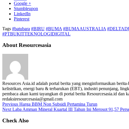
Google +
Stumbleupon
LinkedIn
Pinterest
Tags
#batubara
#BIRU
#BUMA
#BUMAAUSTRALIA
#DELTAD
#PTBUKITTEKNOLOGIDIGITAL
About Resourcesasia
Resources Asia.id adalah portal berita yang menginformasikan berit
kelistrikan, energi baru & terbarukan (EBT), industri penunjang, lingk
pembaca akan kami tayangkan di portal berita Resourcesasia.id dan kam
redaksiresourcesasia@gmail.com
Previous
Harga BBM Non Subsidi Pertamina Turun
Next
Laba Amman Mineral Kuartal III Tahun Ini Merosot 91,57 Pers
Check Also