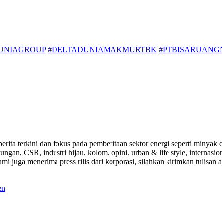
UNIAGROUP
#DELTADUNIAMAKMURTBK
#PTBISARUAN
a-berita terkini dan fokus pada pemberitaan sektor energi seperti mi
ungan, CSR, industri hijau, kolom, opini. urban & life style, internasi
i juga menerima press rilis dari korporasi, silahkan kirimkan tulisan a
en