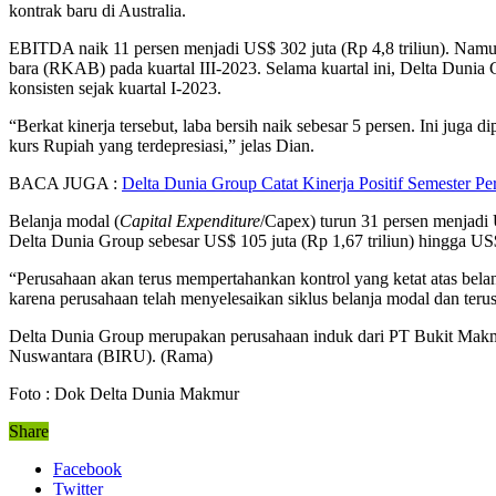
kontrak baru di Australia.
EBITDA naik 11 persen menjadi US$ 302 juta (Rp 4,8 triliun). Namun 
bara (RKAB) pada kuartal III-2023. Selama kuartal ini, Delta Dun
konsisten sejak kuartal I-2023.
“Berkat kinerja tersebut, laba bersih naik sebesar 5 persen. Ini juga
kurs Rupiah yang terdepresiasi,” jelas Dian.
BACA JUGA :
Delta Dunia Group Catat Kinerja Positif Semester P
Belanja modal (
Capital Expenditure
/Capex) turun 31 persen menjadi U
Delta Dunia Group sebesar US$ 105 juta (Rp 1,67 triliun) hingga US$ 
“Perusahaan akan terus mempertahankan kontrol yang ketat atas belan
karena perusahaan telah menyelesaikan siklus belanja modal dan ter
Delta Dunia Group merupakan perusahaan induk dari PT Bukit Ma
Nuswantara (BIRU). (Rama)
Foto : Dok Delta Dunia Makmur
Share
Facebook
Twitter