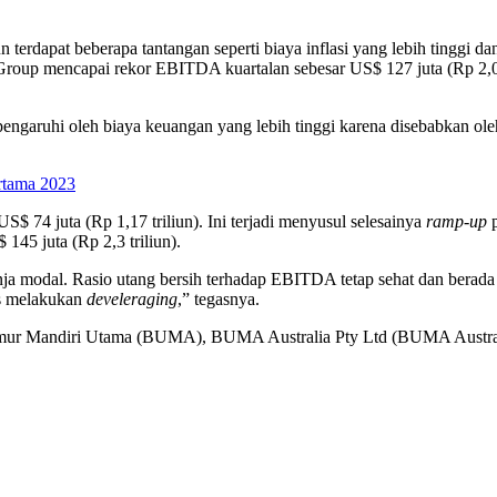
terdapat beberapa tantangan seperti biaya inflasi yang lebih tinggi da
ia Group mencapai rekor EBITDA kuartalan sebesar US$ 127 juta (Rp 2
 dipengaruhi oleh biaya keuangan yang lebih tinggi karena disebabkan ol
ertama 2023
S$ 74 juta (Rp 1,17 triliun). Ini terjadi menyusul selesainya
ramp-up
145 juta (Rp 2,3 triliun).
ja modal. Rasio utang bersih terhadap EBITDA tetap sehat dan berada 
us melakukan
develeraging
,” tegasnya.
kmur Mandiri Utama (BUMA), BUMA Australia Pty Ltd (BUMA Austral