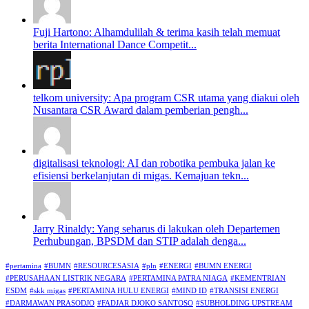
Fuji Hartono: Alhamdulilah & terima kasih telah memuat
berita International Dance Competit...
telkom university: Apa program CSR utama yang diakui oleh
Nusantara CSR Award dalam pemberian pengh...
digitalisasi teknologi: AI dan robotika pembuka jalan ke
efisiensi berkelanjutan di migas. Kemajuan tekn...
Jarry Rinaldy: Yang seharus di lakukan oleh Departemen
Perhubungan, BPSDM dan STIP adalah denga...
#pertamina
#BUMN
#RESOURCESASIA
#pln
#ENERGI
#BUMN ENERGI
#PERUSAHAAN LISTRIK NEGARA
#PERTAMINA PATRA NIAGA
#KEMENTRIAN
ESDM
#skk migas
#PERTAMINA HULU ENERGI
#MIND ID
#TRANSISI ENERGI
#DARMAWAN PRASODJO
#FADJAR DJOKO SANTOSO
#SUBHOLDING UPSTREAM