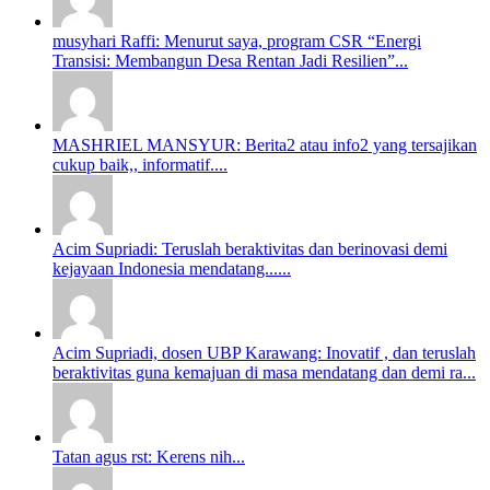
musyhari Raffi: Menurut saya, program CSR “Energi
Transisi: Membangun Desa Rentan Jadi Resilien”...
MASHRIEL MANSYUR: Berita2 atau info2 yang tersajikan
cukup baik,, informatif....
Acim Supriadi: Teruslah beraktivitas dan berinovasi demi
kejayaan Indonesia mendatang......
Acim Supriadi, dosen UBP Karawang: Inovatif , dan teruslah
beraktivitas guna kemajuan di masa mendatang dan demi ra...
Tatan agus rst: Kerens nih...