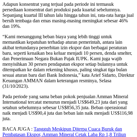
Adapun konsentrat yang terjual pada periode ini termasuk
persediaan konsentrat dari produksi pada kuartal sebelumnya.
Sepanjang kuartal III tahun lalu hingga tahun ini, rata-rata harga jual
bersih tembaga dan emas masing-masing meningkat sebesar 46%
dan 19%.
“Kami menanggung beban biaya yang lebih tinggi untuk
memastikan kepatuhan terhadap aturan pemerintah, antara lain
akibat tertundanya penerbitan izin ekspor dan berbagai peraturan
baru, seperti kenaikan bea keluar menjadi 10 persen, denda smelter,
dan Penerimaan Negara Bukan Pajak IUPK. Kami juga wajib
menyisihkan 30 persen pendapatan ekspor setiap bulannya untuk
ditempatkan ke dalam rekening khusus, paling singkat tiga bulan
sesuai aturan baru dari Bank Indonesia,” kata Arief Sidarto, Direktur
Keuangan AMMAN dalam keterangan resminya, Selasa
(31/10/2023).
Pada periode yang sama beban pokok penjualan Amman Mineral
International tercatat menurun menjadi US$649,23 juta dari yang
setahun sebelumnya sebesar US$856,35 juta. Beban operasional
naik menjadi US$90,4 juta dan beban lain naik menjadi US$116,98
juta.
BACA JUGA :
Tangguh Meskipun Diterpa Cuaca Buruk dan
Pembatasan Ekspor, Amman Mineral Cetak Laba Rp 1,8 Triliun