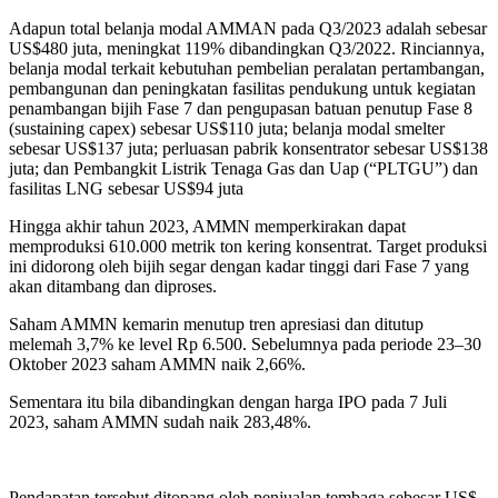
Adapun total belanja modal AMMAN pada Q3/2023 adalah sebesar
US$480 juta, meningkat 119% dibandingkan Q3/2022. Rinciannya,
belanja modal terkait kebutuhan pembelian peralatan pertambangan,
pembangunan dan peningkatan fasilitas pendukung untuk kegiatan
penambangan bijih Fase 7 dan pengupasan batuan penutup Fase 8
(sustaining capex) sebesar US$110 juta; belanja modal smelter
sebesar US$137 juta; perluasan pabrik konsentrator sebesar US$138
juta; dan Pembangkit Listrik Tenaga Gas dan Uap (“PLTGU”) dan
fasilitas LNG sebesar US$94 juta
Hingga akhir tahun 2023, AMMN memperkirakan dapat
memproduksi 610.000 metrik ton kering konsentrat. Target produksi
ini didorong oleh bijih segar dengan kadar tinggi dari Fase 7 yang
akan ditambang dan diproses.
Saham AMMN kemarin menutup tren apresiasi dan ditutup
melemah 3,7% ke level Rp 6.500. Sebelumnya pada periode 23–30
Oktober 2023 saham AMMN naik 2,66%.
Sementara itu bila dibandingkan dengan harga IPO pada 7 Juli
2023, saham AMMN sudah naik 283,48%.
Pendapatan tersebut ditopang oleh penjualan tembaga sebesar US$