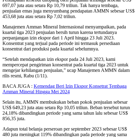
697,07 juta atau setara Rp 10,79 triliun. Tak hanya tembaga,
penjualan emas juga menyumbang pendapatan AMMN sebesar US$
453,68 juta atau setara Rp 7,02 triliun.
Manajemen Amman Mineral Internasional menyampaikan, pada
kuartal tiga 2023 penjualan bersih turun karena tertundanya
perpanjangan izin ekspor dari 1 April hingga 23 Juli 2023.
Konsentrat yang terjual pada periode ini termasuk persediaan
konsentrat dari produksi pada kuartal sebelumnya.
“Setelah mendapatkan izin ekspor pada 24 Juli 2023, kami
mempercepat pengiriman konsentrat pada kuartal tiga 2023 untuk
mengejar kehilangan penjualan,” ucap Manajemen AMMN dalam
rilis resmi, Rabu (1/11).
BACA JUGA :
Kemendag Beri Izin Ekspor Konsetrat Tembaga
Amman Mineral Hingga Mei 2024
Selain itu, AMMN membukukan beban pokok penjualan sebesar
US$ 649,23 juta atau setara Rp 10,05 triliun. Beban tersebut turun
24,18% dibandingkan periode yang sama tahun lalu sebesar US$
856,35 juta.
Adapun total belanja perseroan per september 2023 sebesar US$
480 juta meningkat 119% dibandingkan pada periode yang sama