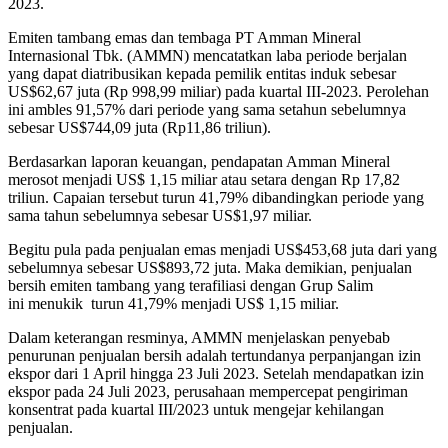
2023.
Emiten tambang emas dan tembaga PT Amman Mineral
Internasional Tbk. (AMMN) mencatatkan laba periode berjalan
yang dapat diatribusikan kepada pemilik entitas induk sebesar
US$62,67 juta (Rp 998,99 miliar) pada kuartal III-2023. Perolehan
ini ambles 91,57% dari periode yang sama setahun sebelumnya
sebesar US$744,09 juta (Rp11,86 triliun).
Berdasarkan laporan keuangan, pendapatan Amman Mineral
merosot menjadi US$ 1,15 miliar atau setara dengan Rp 17,82
triliun. Capaian tersebut turun 41,79% dibandingkan periode yang
sama tahun sebelumnya sebesar US$1,97 miliar.
Begitu pula pada penjualan emas menjadi US$453,68 juta dari yang
sebelumnya sebesar US$893,72 juta. Maka demikian, penjualan
bersih emiten tambang yang terafiliasi dengan Grup Salim
ini menukik turun 41,79% menjadi US$ 1,15 miliar.
Dalam keterangan resminya, AMMN menjelaskan penyebab
penurunan penjualan bersih adalah tertundanya perpanjangan izin
ekspor dari 1 April hingga 23 Juli 2023. Setelah mendapatkan izin
ekspor pada 24 Juli 2023, perusahaan mempercepat pengiriman
konsentrat pada kuartal III/2023 untuk mengejar kehilangan
penjualan.