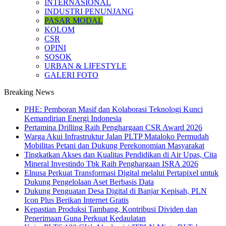
INTERNASIONAL
INDUSTRI PENUNJANG
PASAR MODAL
KOLOM
CSR
OPINI
SOSOK
URBAN & LIFESTYLE
GALERI FOTO
Breaking News
PHE: Pemboran Masif dan Kolaborasi Teknologi Kunci
Kemandirian Energi Indonesia
Pertamina Drilling Raih Penghargaan CSR Award 2026
Warga Akui Infrastruktur Jalan PLTP Mataloko Permudah
Mobilitas Petani dan Dukung Perekonomian Masyarakat
Tingkatkan Akses dan Kualitas Pendidikan di Air Upas, Cita
Mineral Investindo Tbk Raih Penghargaan ISRA 2026
Elnusa Perkuat Transformasi Digital melalui Pertapixel untuk
Dukung Pengelolaan Aset Berbasis Data
Dukung Penguatan Desa Digital di Banjar Kepisah, PLN
Icon Plus Berikan Internet Gratis
Kepastian Produksi Tambang, Kontribusi Dividen dan
Penerimaan Guna Perkuat Kedaulatan