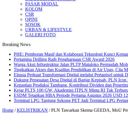
PASAR MODAL
KOLOM
CSR
OPINI
SOSOK
URBAN & LIFESTYLE
GALERI FOTO
Breaking News
PHE: Pemboran Masif dan Kolaborasi Teknologi Kunci Kemand
Pertamina Drilling Raih Penghargaan CSR Award 2026
Warga Akui Infrastruktur Jalan PLTP Mataloko Permudah Mob
Tingkatkan Akses dan Kualitas Pendidikan di Air Upas, Cita 
Elnusa Perkuat Transformasi Digital melalui Pertapixel untuk
Dukung Penguatan Desa Digital di Banjar Kepisah, PLN Icon Pl
Kepastian Produksi Tambang, Kontribusi Dividen dan Peneri
Kejar PLTS 100 GW, Akademisi ITPLN Minta RI Tak Terburu
ESDM Tetapkan HBA Periode Pertama Agustus 2026 USD 124,
Terminal LPG Tanjung Sekong PET Jadi Terminal LPG Pertama 
Home
/
KELISTRIKAN
/
PLN Tawarkan Skema GEEDA, MoU Pen