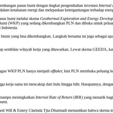
embangan panas bumi dengan tingkat pengembalian investasi
Internal
lam ketahanan energi dan melepaskan ketergantungan terhadap energi
nas bumi melalui skema
Geothermal Exploration and Energy Develo
anas Bumi (WKP) yang sedang dikembangkan PLN dan dibuka untuk pe
 Indonesia.
si bisnis yang bisa dikembangkan. Langkah bersama ini juga sebagai 
dap sembilan wilayah kerja yang ditawarkan. Lewat skema GEEDA, k
mbangan WKP PLN hanya menjadi
offtaker,
kini PLN membuka peluang kerja
ga kerja sama ini mencakup dari hulu hingga hilir. Harapannya, deng
a mampu meningkatkan
Internal Rate of Return
(IRR) yang menarik bagi
bumi.
mott Will & Emery Clarinda Tjia-Dharmadi memastikan bahwa skema