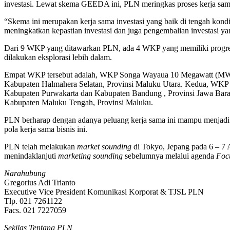
investasi. Lewat skema GEEDA ini, PLN meringkas proses kerja sa
“Skema ini merupakan kerja sama investasi yang baik di tengah kondi
meningkatkan kepastian investasi dan juga pengembalian investasi yan
Dari 9 WKP yang ditawarkan PLN, ada 4 WKP yang memiliki progres
dilakukan eksplorasi lebih dalam.
Empat WKP tersebut adalah, WKP Songa Wayaua 10 Megawatt (MW
Kabupaten Halmahera Selatan, Provinsi Maluku Utara. Kedua, WKP A
Kabupaten Purwakarta dan Kabupaten Bandung , Provinsi Jawa Barat
Kabupaten Maluku Tengah, Provinsi Maluku.
PLN berharap dengan adanya peluang kerja sama ini mampu menjadi
pola kerja sama bisnis ini.
PLN telah melakukan
market sounding
di Tokyo, Jepang pada 6 – 7 A
menindaklanjuti
marketing sounding
sebelumnya melalui agenda
Foc
Narahubung
Gregorius Adi Trianto
Executive Vice President Komunikasi Korporat & TJSL PLN
Tlp. 021 7261122
Facs. 021 7227059
Sekilas Tentang PLN