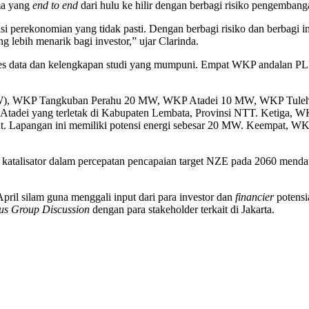
ma yang
end to end
dari hulu ke hilir dengan berbagi risiko pengembang
si perekonomian yang tidak pasti. Dengan berbagi risiko dan berbagi 
g lebih menarik bagi investor,” ujar Clarinda.
 data dan kelengkapan studi yang mumpuni. Empat WKP andalan PLN 
), WKP Tangkuban Perahu 20 MW, WKP Atadei 10 MW, WKP Tulehu 
tadei yang terletak di Kabupaten Lembata, Provinsi NTT. Ketiga, W
. Lapangan ini memiliki potensi energi sebesar 20 MW. Keempat, WK
 katalisator dalam percepatan pencapaian target NZE pada 2060 men
pril silam guna menggali input dari para investor dan
financier
potensi
us Group Discussion
dengan para stakeholder terkait di Jakarta.