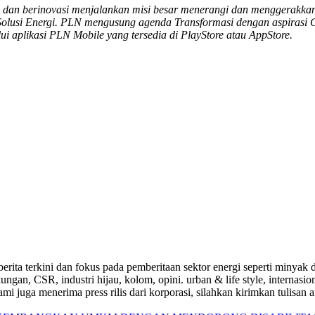
an berinovasi menjalankan misi besar menerangi dan menggerakkan ne
Solusi Energi. PLN mengusung agenda Transformasi dengan aspirasi 
ui aplikasi PLN Mobile yang tersedia di PlayStore atau AppStore.
a-berita terkini dan fokus pada pemberitaan sektor energi seperti mi
ungan, CSR, industri hijau, kolom, opini. urban & life style, internasi
i juga menerima press rilis dari korporasi, silahkan kirimkan tulisan a