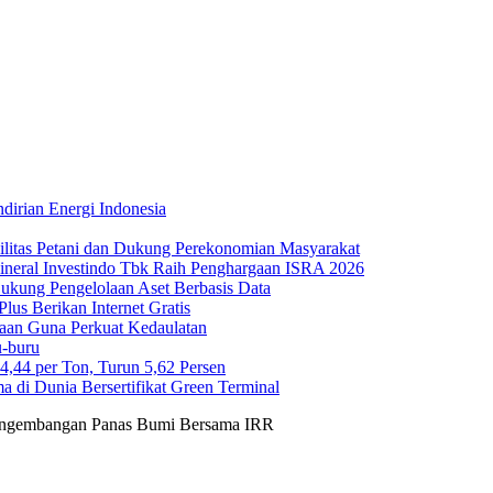
irian Energi Indonesia
ilitas Petani dan Dukung Perekonomian Masyarakat
Mineral Investindo Tbk Raih Penghargaan ISRA 2026
 Dukung Pengelolaan Aset Berbasis Data
us Berikan Internet Gratis
maan Guna Perkuat Kedaulatan
-buru
44 per Ton, Turun 5,62 Persen
di Dunia Bersertifikat Green Terminal
gembangan Panas Bumi Bersama IRR