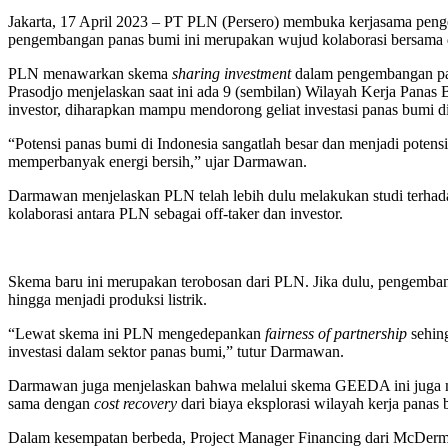
Jakarta, 17 April 2023 – PT PLN (Persero) membuka kerjasama peng
pengembangan panas bumi ini merupakan wujud kolaborasi bersama da
PLN menawarkan skema
sharing investment
dalam pengembangan pa
Prasodjo menjelaskan saat ini ada 9 (sembilan) Wilayah Kerja P
investor, diharapkan mampu mendorong geliat investasi panas bumi di
“Potensi panas bumi di Indonesia sangatlah besar dan menjadi poten
memperbanyak energi bersih,” ujar Darmawan.
Darmawan menjelaskan PLN telah lebih dulu melakukan studi terha
kolaborasi antara PLN sebagai off-taker dan investor.
Skema baru ini merupakan terobosan dari PLN. Jika dulu, penge
hingga menjadi produksi listrik.
“Lewat skema ini PLN mengedepankan
fairness of partnership
sehing
investasi dalam sektor panas bumi,” tutur Darmawan.
Darmawan juga menjelaskan bahwa melalui skema GEEDA ini jug
sama dengan
cost recovery
dari biaya eksplorasi wilayah kerja panas 
Dalam kesempatan berbeda, Project Manager Financing dari McDer