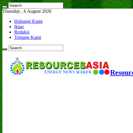
Thursday , 6 August 2026
Hubungi Kami
Iklan
Redaksi
Tentang Kami
Resour