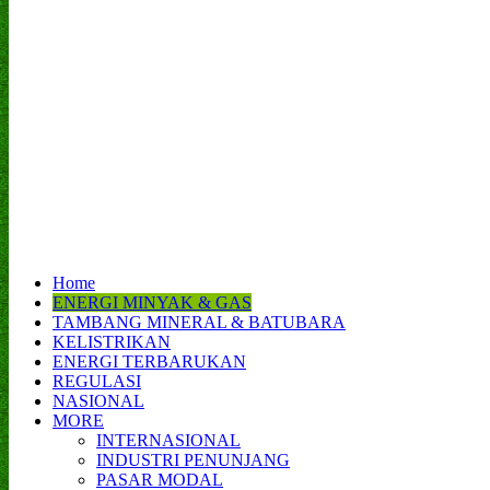
Home
ENERGI MINYAK & GAS
TAMBANG MINERAL & BATUBARA
KELISTRIKAN
ENERGI TERBARUKAN
REGULASI
NASIONAL
MORE
INTERNASIONAL
INDUSTRI PENUNJANG
PASAR MODAL