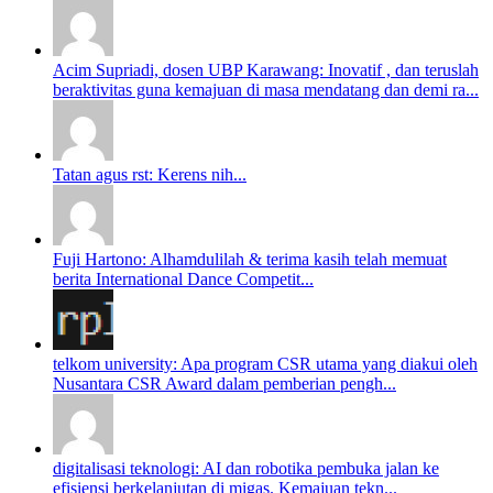
Acim Supriadi, dosen UBP Karawang: Inovatif , dan teruslah
beraktivitas guna kemajuan di masa mendatang dan demi ra...
Tatan agus rst: Kerens nih...
Fuji Hartono: Alhamdulilah & terima kasih telah memuat
berita International Dance Competit...
telkom university: Apa program CSR utama yang diakui oleh
Nusantara CSR Award dalam pemberian pengh...
digitalisasi teknologi: AI dan robotika pembuka jalan ke
efisiensi berkelanjutan di migas. Kemajuan tekn...