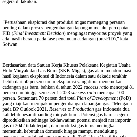
segera di lakukan.
“Perusahaan eksplorasi dan produksi migas memegang peranan
penting dalam proses pengembangan lapangan melalui percepatan
FID (
Final Investment Decision
) mengingat mayoritas proyek yang
ada masih berada pada fase penemuan cadangan (pre-FID),” kata
Sofwan.
Berdasarkan data Satuan Kerja Khusus Pelaksana Kegiatan Usaha
Hulu Minyak dan Gas Bumi (SKK Migas), gas alam mendominasi
hasil kegiatan eksplorasi di Indonesia dalam satu dekade terakhir.
Lebih dari 50 persen sumur eksplorasi yang dibor menemukan
cadangan gas baru, bahkan di tahun 2022
success ratio
mencapai 81
persen dan hingga semester 1 2023
success ratio
mencapai 100
persen. Sementara 70 persen dari total
Plan of Development
(PoD)
yang diajukan merupakan pengembangan lapangan gas. “Mengacu
pada BP Outlook 2021,
Reserves to Production
gas Indonesia dua
kali lebih besar dibanding minyak bumi. Potensi gas harus segera
diproduksikan sehingga kekhawatiran potensi menjadi net importir
gas di 2042 tidak terjadi, dan produksi gas terus meningkat
memenuhi kebutuhan domestik hingga mampu mendukung
pencapaian target
net emission zero
di 2060,” kata Wakil Kepala