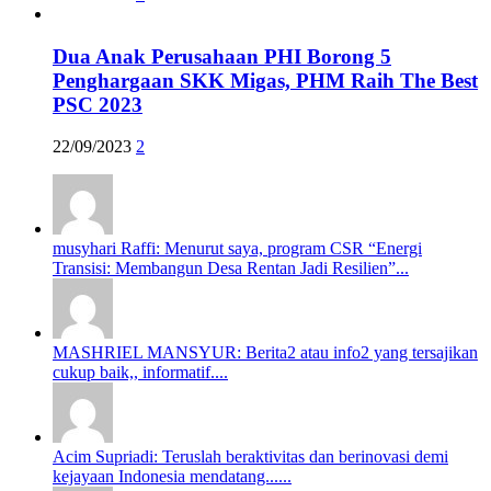
Dua Anak Perusahaan PHI Borong 5
Penghargaan SKK Migas, PHM Raih The Best
PSC 2023
22/09/2023
2
musyhari Raffi: Menurut saya, program CSR “Energi
Transisi: Membangun Desa Rentan Jadi Resilien”...
MASHRIEL MANSYUR: Berita2 atau info2 yang tersajikan
cukup baik,, informatif....
Acim Supriadi: Teruslah beraktivitas dan berinovasi demi
kejayaan Indonesia mendatang......