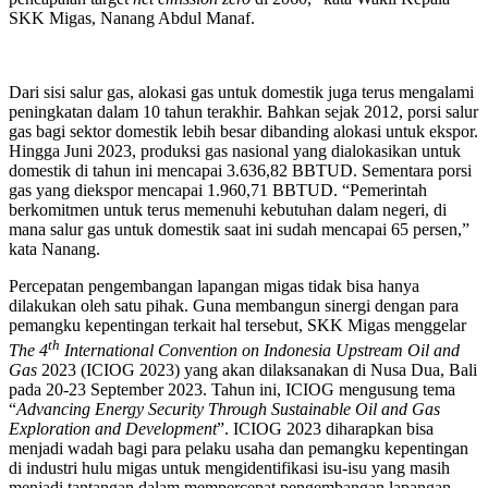
SKK Migas, Nanang Abdul Manaf.
Dari sisi salur gas, alokasi gas untuk domestik juga terus mengalami
peningkatan dalam 10 tahun terakhir. Bahkan sejak 2012, porsi salur
gas bagi sektor domestik lebih besar dibanding alokasi untuk ekspor.
Hingga Juni 2023, produksi gas nasional yang dialokasikan untuk
domestik di tahun ini mencapai 3.636,82 BBTUD. Sementara porsi
gas yang diekspor mencapai 1.960,71 BBTUD. “Pemerintah
berkomitmen untuk terus memenuhi kebutuhan dalam negeri, di
mana salur gas untuk domestik saat ini sudah mencapai 65 persen,”
kata Nanang.
Percepatan pengembangan lapangan migas tidak bisa hanya
dilakukan oleh satu pihak. Guna membangun sinergi dengan para
pemangku kepentingan terkait hal tersebut, SKK Migas menggelar
th
The 4
International Convention on Indonesia Upstream Oil and
Gas
2023 (ICIOG 2023) yang akan dilaksanakan di Nusa Dua, Bali
pada 20-23 September 2023. Tahun ini, ICIOG mengusung tema
“
Advancing Energy Security Through Sustainable Oil and Gas
Exploration and Development
”. ICIOG 2023 diharapkan bisa
menjadi wadah bagi para pelaku usaha dan pemangku kepentingan
di industri hulu migas untuk mengidentifikasi isu-isu yang masih
menjadi tantangan dalam mempercepat pengembangan lapangan