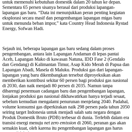
untuk memenuhi kebutuhan domestik dalam 20 tahun ke depan.
Sementara 65 persen sisanya berasal dari produksi lapangan-
lapangan gas baru. “Data ini menunjukkan peran penting kegiatan
eksplorasi secara masif dan pengembangan lapangan migas baru
untuk menunda beban impor,” kata Country Head Indonesia Rystad
Energy, Sofwan Hadi.
Sejauh ini, beberapa lapangan gas baru sedang dalam proses
pengembangan, antara lain Lapangan Andaman di lepas pantai
Aceh, Lapangan Mako di kawasan Natuna, IDD Fase 2 (Gendalo
dan Gendang) di Kalimantan Timur, Asap Kido Merah di Papua dan
Lapangan Abadi, Masela di Maluku. Produksi gas dari lapangan-
lapangan yang baru dikembangkan tersebut diproyeksikan akan
memberikan kontribusi sekitar 60 persen bagi produksi gas nasional
di 2030, dan naik menjadi 80 persen di 2035. Namun tanpa
dibarengi penemuan cadangan baru dan pengembangan lapangan,
lonjakan produksi gas nasional dikhawatirkan hanya terjadi sesaat,
sebelum kemudian mengalami penurunan menjelang 2040. Padahal,
volume konsumsi gas diperkirakan naik 298 persen pada tahun 2050
seiring target Indonesia untuk menjadi salah satu negara dengan
Produk Domestik Bruto (PDB) terbesar di dunia. Terlebih dalam era
transisi energi menuju
net zero emission
di 2060, peranan gas akan
semakin kuat, oleh karena itu pengembangan lapangan gas harus