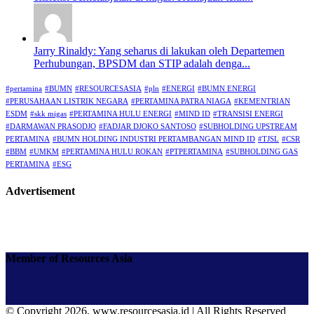
Jarry Rinaldy: Yang seharus di lakukan oleh Departemen
Perhubungan, BPSDM dan STIP adalah denga...
#pertamina
#BUMN
#RESOURCESASIA
#pln
#ENERGI
#BUMN ENERGI
#PERUSAHAAN LISTRIK NEGARA
#PERTAMINA PATRA NIAGA
#KEMENTRIAN
ESDM
#skk migas
#PERTAMINA HULU ENERGI
#MIND ID
#TRANSISI ENERGI
#DARMAWAN PRASODJO
#FADJAR DJOKO SANTOSO
#SUBHOLDING UPSTREAM
PERTAMINA
#BUMN HOLDING INDUSTRI PERTAMBANGAN MIND ID
#TJSL
#CSR
#BBM
#UMKM
#PERTAMINA HULU ROKAN
#PTPERTAMINA
#SUBHOLDING GAS
PERTAMINA
#ESG
Advertisement
Member of Resources Asia
© Copyright 2026, www.resourcesasia.id | All Rights Reserved