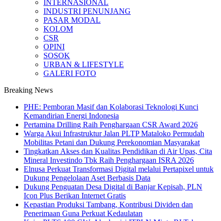
INTERNASIONAL
INDUSTRI PENUNJANG
PASAR MODAL
KOLOM
CSR
OPINI
SOSOK
URBAN & LIFESTYLE
GALERI FOTO
Breaking News
PHE: Pemboran Masif dan Kolaborasi Teknologi Kunci
Kemandirian Energi Indonesia
Pertamina Drilling Raih Penghargaan CSR Award 2026
Warga Akui Infrastruktur Jalan PLTP Mataloko Permudah
Mobilitas Petani dan Dukung Perekonomian Masyarakat
Tingkatkan Akses dan Kualitas Pendidikan di Air Upas, Cita
Mineral Investindo Tbk Raih Penghargaan ISRA 2026
Elnusa Perkuat Transformasi Digital melalui Pertapixel untuk
Dukung Pengelolaan Aset Berbasis Data
Dukung Penguatan Desa Digital di Banjar Kepisah, PLN
Icon Plus Berikan Internet Gratis
Kepastian Produksi Tambang, Kontribusi Dividen dan
Penerimaan Guna Perkuat Kedaulatan