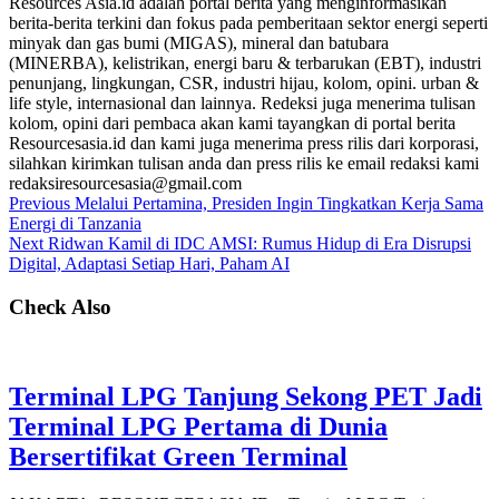
Resources Asia.id adalah portal berita yang menginformasikan
berita-berita terkini dan fokus pada pemberitaan sektor energi seperti
minyak dan gas bumi (MIGAS), mineral dan batubara
(MINERBA), kelistrikan, energi baru & terbarukan (EBT), industri
penunjang, lingkungan, CSR, industri hijau, kolom, opini. urban &
life style, internasional dan lainnya. Redeksi juga menerima tulisan
kolom, opini dari pembaca akan kami tayangkan di portal berita
Resourcesasia.id dan kami juga menerima press rilis dari korporasi,
silahkan kirimkan tulisan anda dan press rilis ke email redaksi kami
redaksiresourcesasia@gmail.com
Previous
Melalui Pertamina, Presiden Ingin Tingkatkan Kerja Sama
Energi di Tanzania
Next
Ridwan Kamil di IDC AMSI: Rumus Hidup di Era Disrupsi
Digital, Adaptasi Setiap Hari, Paham AI
Check Also
Terminal LPG Tanjung Sekong PET Jadi
Terminal LPG Pertama di Dunia
Bersertifikat Green Terminal