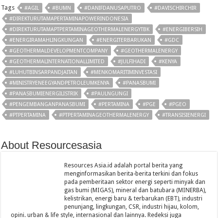
Tags
#AGIL
#BUMN
#DANIFDANUSAPUTRO
#DAVISCHIRCHIR
#DIREKTURUTAMAPERTAMINAPOWERINDONESIA
#DIREKTURUTAMAPTPERTAMINAGEOTHERMALENERGYTBK
#ENERGIBERSIH
#ENERGIRAMAHLINGKUNGAN
#ENERGITERBARUKAN
#GDC
#GEOTHERMALDEVELOPMENTCOMPANY
#GEOTHERMALENERGY
#GEOTHERMALINTERNATIONALLIMITED
#JULFIHADI
#KENYA
#LUHUTBINSARPANDJAITAN
#MENKOMARITIMINVESTASI
#MINISTRYENEEGYANDPETROLEUMKENYA
#PANASBUMI
#PANASBUMIENERGILISTRIK
#PAULNGUNGI
#PENGEMBANGANPANASBUMI
#PERTAMINA
#PGE
#PGEO
#PTPERTAMINA
#PTPERTAMINAGEOTHERMALENERGY
#TRANSISIENERGI
About Resourcesasia
Resources Asia.id adalah portal berita yang
menginformasikan berita-berita terkini dan fokus
pada pemberitaan sektor energi seperti minyak dan
gas bumi (MIGAS), mineral dan batubara (MINERBA),
kelistrikan, energi baru & terbarukan (EBT), industri
penunjang, lingkungan, CSR, industri hijau, kolom,
opini. urban & life style, internasional dan lainnya. Redeksi juga