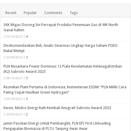
Recent
Popular
Comments
Tags
SKK Migas Dorong Eni Percepat Produksi Penemuan Gas di WK North
Ganal Kaltim
02/10/2023
4
Direkomendasikan Beli, Analis Sinarmas Ungkap Harga Saham PGEO
Bakal Melejit
25/09/2023
3
PLN Nusantara Power Dominasi 12 Piala Keselamatan Ketenagalistrikan
(K2) Subroto Award 2023
08/10/2023
3
Resmikan Plant Pertama di Indonesia, Kementerian ESDM: “PLN Miliki Cara
Paling Cepat Hasilkan Green Hydrogen”
09/10/2023
3
Keren, Medco Energi Raih Kembali Anugrah Subroto Award 2023
30/09/2023
2
jamin Pasokan Energi Untuk Pembangkit, PLN EPI First Unloading
Pengapalan Biomassa di PLTU Tanjung Awar Awar