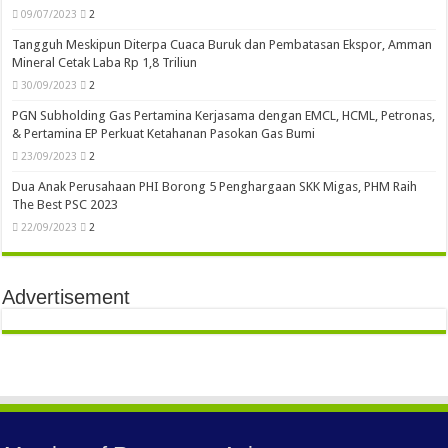
09/07/2023
2
Tangguh Meskipun Diterpa Cuaca Buruk dan Pembatasan Ekspor, Amman
Mineral Cetak Laba Rp 1,8 Triliun
30/09/2023
2
PGN Subholding Gas Pertamina Kerjasama dengan EMCL, HCML, Petronas,
& Pertamina EP Perkuat Ketahanan Pasokan Gas Bumi
23/09/2023
2
Dua Anak Perusahaan PHI Borong 5 Penghargaan SKK Migas, PHM Raih
The Best PSC 2023
22/09/2023
2
Advertisement