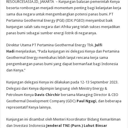
RESOURCESASIA.ID, JAKARTA – Kunjungan balasan pemerintah Kenya
Terminal LPG Tanjung Sekong PET Jadi Terminal LPG Pertama di Dunia Berserti
beserta rombongan menjadi momentum penting bagi kelanjutan kerja
sama dua negara untuk mengembangkan potensi panas bumi. PT
Pertamina Geothermal Energy (PGE) (IDX: PGEO) menyambut baik
kunjungan salah satu negara dari Afrika yang telah sukses menjadikan
panas bumi sebagai sumber energi listrik di negaranya.
Direktur Utama PT Pertamina Geothermal Energy Tbk.
Julfi
Hadi
menjelaskan, “Pada kunjungan ini delegasi Kenya dan Pertamina
Geothermal Energy membahas lebih lanjut rencana kerja sama
pengembangan panas bumi yang dapat bermanfaat bagi Indonesia
dan Kenya.”
Kunjungan delegasi Kenya ini dilakukan pada 12-13 September 2023.
Delegasi dari Kenya dipimpin langsung oleh Ministry Energy &
Petroleum Kenya
Davis Chirchir
bersama Managing Director & CEO
Geothermal Development Company (GDC)
Paul Ngugi
, dan beberapa
representatif Kenya lainnya.
Kunjungan ini disambut oleh Menteri Koordinator Bidang Kemaritiman
dan Investasi Indonesia
Jenderal TNI (Purn.) Luhut Binsar