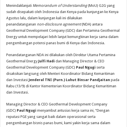
Menindaklanjuti
Memorandum of Understanding
(MoU) G2G yang
sudah disepakati oleh Indonesia dan Kenya pada kunjungan ke Kenya
Agustus lalu, dalam kunjungan kali ini dilakukan
penandatanganan
non-disclosure agreement
(NDA) antara
Geothermal Development Company (GDC) dan Pertamina Geothermal
Energy untuk mempelajari lebih lanjut kemungkinan kerja sama dalam
pengembangan potensi panas bumi di Kenya dan Indonesia.
Penandatanganan NDA ini dilakukan oleh Direktur Utama Pertamina
Geothermal Energy
Julfi Hadi
dan Managing Director & CEO
Geothermal Development Company (GDC)
Paul Ngugi
serta
disaksikan langsung oleh Menteri Koordinator Bidang Kemaritiman
dan Investasi
Jenderal TNI (Purn.) Luhut Binsar Pandjaitan
pada
Rabu (13/9) di Kantor Kementerian Koordinator Bidang Kemaritiman
dan Investasi.
Managing Director & CEO Geothermal Development Company
(GDC)
Paul Ngugi
menyambut antusias kerja sama ini, “Dengan
reputasi PGE yang sangat baik dalam operasional serta
pengembangan bisnis panas bumi, kami yakin kerja sama dalam