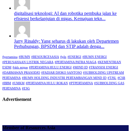
digitalisasi teknologi: AI dan robotika pembuka jalan ke
efisiensi berkelanjutan di migas. Kemajuan tekn...
Jarry Rinaldy: Yang seharus di lakukan oleh Departemen
Perhubungan, BPSDM dan STIP adalah denga...
#pertamina
#BUMN
#RESOURCESASIA
#pln
#ENERGI
#BUMN ENERGI
#PERUSAHAAN LISTRIK NEGARA
#PERTAMINA PATRA NIAGA
#KEMENTRIAN
ESDM
#skk migas
#PERTAMINA HULU ENERGI
#MIND ID
#TRANSISI ENERGI
#DARMAWAN PRASODJO
#FADJAR DJOKO SANTOSO
#SUBHOLDING UPSTREAM
PERTAMINA
#BUMN HOLDING INDUSTRI PERTAMBANGAN MIND ID
#TJSL
#CSR
#BBM
#UMKM
#PERTAMINA HULU ROKAN
#PTPERTAMINA
#SUBHOLDING GAS
PERTAMINA
#ESG
Advertisement
Member of Resources Asia