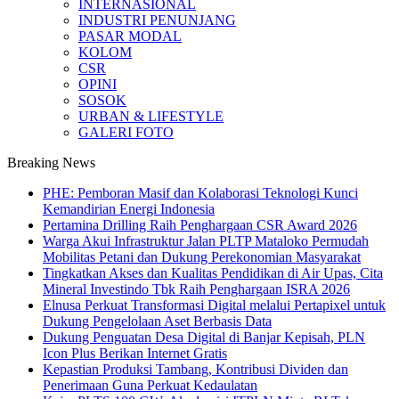
INTERNASIONAL
INDUSTRI PENUNJANG
PASAR MODAL
KOLOM
CSR
OPINI
SOSOK
URBAN & LIFESTYLE
GALERI FOTO
Breaking News
PHE: Pemboran Masif dan Kolaborasi Teknologi Kunci
Kemandirian Energi Indonesia
Pertamina Drilling Raih Penghargaan CSR Award 2026
Warga Akui Infrastruktur Jalan PLTP Mataloko Permudah
Mobilitas Petani dan Dukung Perekonomian Masyarakat
Tingkatkan Akses dan Kualitas Pendidikan di Air Upas, Cita
Mineral Investindo Tbk Raih Penghargaan ISRA 2026
Elnusa Perkuat Transformasi Digital melalui Pertapixel untuk
Dukung Pengelolaan Aset Berbasis Data
Dukung Penguatan Desa Digital di Banjar Kepisah, PLN
Icon Plus Berikan Internet Gratis
Kepastian Produksi Tambang, Kontribusi Dividen dan
Penerimaan Guna Perkuat Kedaulatan