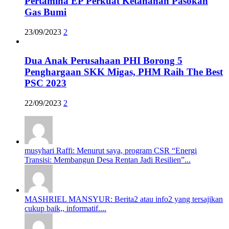
Pertamina EP Perkuat Ketahanan Pasokan
Gas Bumi
23/09/2023
2
Dua Anak Perusahaan PHI Borong 5
Penghargaan SKK Migas, PHM Raih The Best
PSC 2023
22/09/2023
2
musyhari Raffi: Menurut saya, program CSR “Energi
Transisi: Membangun Desa Rentan Jadi Resilien”...
MASHRIEL MANSYUR: Berita2 atau info2 yang tersajikan
cukup baik,, informatif....