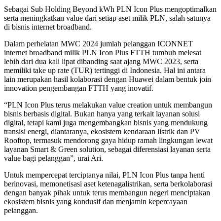
Sebagai Sub Holding Beyond kWh PLN Icon Plus mengoptimalkan
serta meningkatkan value dari setiap aset milik PLN, salah satunya
di bisnis internet broadband.
Dalam perhelatan MWC 2024 jumlah pelanggan ICONNET
internet broadband milik PLN Icon Plus FTTH tumbuh melesat
lebih dari dua kali lipat dibanding saat ajang MWC 2023, serta
memiliki take up rate (TUR) tertinggi di Indonesia. Hal ini antara
lain merupakan hasil kolaborasi dengan Huawei dalam bentuk join
innovation pengembangan FTTH yang inovatif.
“PLN Icon Plus terus melakukan value creation untuk membangun
bisnis berbasis digital. Bukan hanya yang terkait layanan solusi
digital, tetapi kami juga mengembangkan bisnis yang mendukung
transisi energi, diantaranya, ekosistem kendaraan listrik dan PV
Rooftop, termasuk mendorong gaya hidup ramah lingkungan lewat
layanan Smart & Green solution, sebagai diferensiasi layanan serta
value bagi pelanggan”, urai Ari.
Untuk mempercepat terciptanya nilai, PLN Icon Plus tanpa henti
berinovasi, memonetisasi aset ketenagalistrikan, serta berkolaborasi
dengan banyak pihak untuk terus membangun negeri menciptakan
ekosistem bisnis yang kondusif dan menjamin kepercayaan
pelanggan.