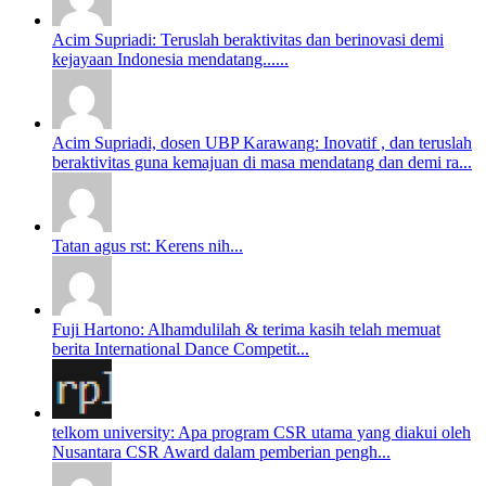
Acim Supriadi: Teruslah beraktivitas dan berinovasi demi
kejayaan Indonesia mendatang......
Acim Supriadi, dosen UBP Karawang: Inovatif , dan teruslah
beraktivitas guna kemajuan di masa mendatang dan demi ra...
Tatan agus rst: Kerens nih...
Fuji Hartono: Alhamdulilah & terima kasih telah memuat
berita International Dance Competit...
telkom university: Apa program CSR utama yang diakui oleh
Nusantara CSR Award dalam pemberian pengh...