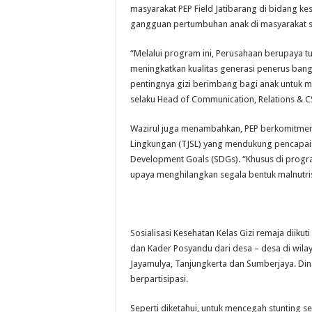
masyarakat PEP Field Jatibarang di bidang k
gangguan pertumbuhan anak di masyarakat se
“Melalui program ini, Perusahaan berupaya t
meningkatkan kualitas generasi penerus ban
pentingnya gizi berimbang bagi anak untuk m
selaku Head of Communication, Relations & C
Wazirul juga menambahkan, PEP berkomitme
Lingkungan (TJSL) yang mendukung pencapai
Development Goals (SDGs). “Khusus di program
upaya menghilangkan segala bentuk malnutris
Sosialisasi Kesehatan Kelas Gizi remaja diiku
dan Kader Posyandu dari desa – desa di wil
Jayamulya, Tanjungkerta dan Sumberjaya. Di
berpartisipasi.
Seperti diketahui, untuk mencegah stunting s