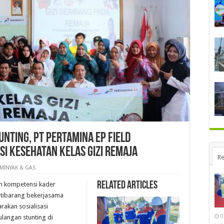
ting, PT Pertamina EP Field
si Kesehatan Kelas Gizi Remaja
Re
MINYAK & GAS
Related Articles
n kompetensi kader
Jatibarang bekerjasama
akan sosialisasi
0
langan stunting di