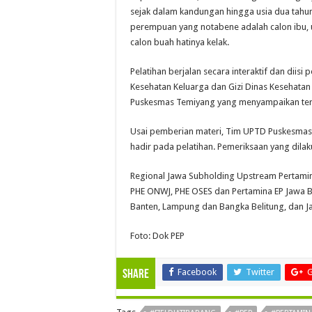
sejak dalam kandungan hingga usia dua tahun
perempuan yang notabene adalah calon ibu, 
calon buah hatinya kelak.
Pelatihan berjalan secara interaktif dan diisi
Kesehatan Keluarga dan Gizi Dinas Kesehatan 
Puskesmas Temiyang yang menyampaikan terk
Usai pemberian materi, Tim UPTD Puskesmas 
hadir pada pelatihan. Pemeriksaan yang dilaku
Regional Jawa Subholding Upstream Pertamin
PHE ONWJ, PHE OSES dan Pertamina EP Jawa Ba
Banten, Lampung dan Bangka Belitung, dan J
Foto: Dok PEP
Facebook
Twitter
G
Share