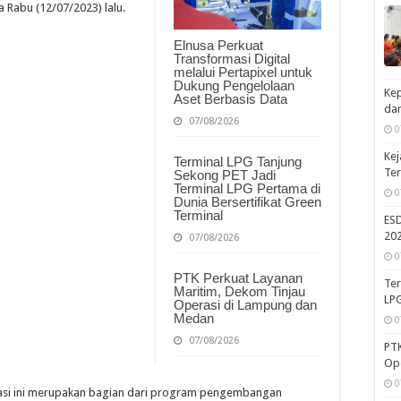
Rabu (12/07/2023) lalu.
Elnusa Perkuat
Transformasi Digital
melalui Pertapixel untuk
Dukung Pengelolaan
Kep
Aset Berbasis Data
dan
07/08/2026
0
Kej
Terminal LPG Tanjung
Te
Sekong PET Jadi
Terminal LPG Pertama di
0
Dunia Bersertifikat Green
Terminal
ES
202
07/08/2026
0
PTK Perkuat Layanan
Ter
Maritim, Dekom Tinjau
LPG
Operasi di Lampung dan
Medan
0
07/08/2026
PTK
Op
0
isasi ini merupakan bagian dari program pengembangan