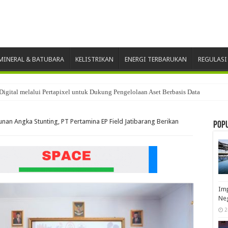
INERAL & BATUBARA
KELISTRIKAN
ENERGI TERBARUKAN
REGULASI
Digital melalui Pertapixel untuk Dukung Pengelolaan Aset Berbasis Data
nan Angka Stunting, PT Pertamina EP Field Jatibarang Berikan
Pop
Imp
Neg
2