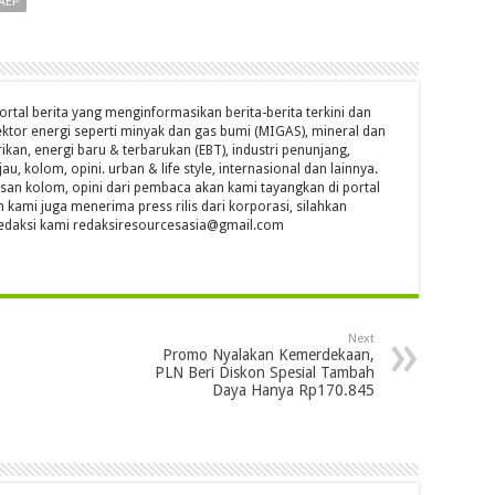
AEP
ortal berita yang menginformasikan berita-berita terkini dan
ktor energi seperti minyak dan gas bumi (MIGAS), mineral dan
ikan, energi baru & terbarukan (EBT), industri penunjang,
jau, kolom, opini. urban & life style, internasional dan lainnya.
isan kolom, opini dari pembaca akan kami tayangkan di portal
n kami juga menerima press rilis dari korporasi, silahkan
l redaksi kami redaksiresourcesasia@gmail.com
Next
Promo Nyalakan Kemerdekaan,
PLN Beri Diskon Spesial Tambah
Daya Hanya Rp170.845