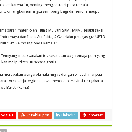
. Oleh karena itu, penting mengedukasi para remaja
untuk mengkonsumsi gizi seimbang bagi diri sendiri maupun
 pemaparan materi oleh Titing Mulyani SKM., MKM., selaku seksi
Indramayu dan Ilene Vita Felita, S.Gz selaku petugas gizi UPTD
ait “Gizi Seimbang pada Remaja”.
Temiyang melaksanakan tes kesehatan bagi remaja putri yang
kan meliputi tes HB secara gratis.
a merupakan pengelola hulu migas dengan wilayah meliputi
rat. Area kerja Regional Jawa mencakup Provinsi DKI Jakarta,
awa Barat. (Rama)
oogle +
Stumbleupon
LinkedIn
Pinterest