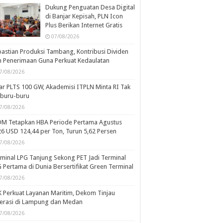
Dukung Penguatan Desa Digital
di Banjar Kepisah, PLN Icon
Plus Berikan Internet Gratis
07/08/2026
astian Produksi Tambang, Kontribusi Dividen
 Penerimaan Guna Perkuat Kedaulatan
7/08/2026
ar PLTS 100 GW, Akademisi ITPLN Minta RI Tak
rburu-buru
7/08/2026
DM Tetapkan HBA Periode Pertama Agustus
6 USD 124,44 per Ton, Turun 5,62 Persen
7/08/2026
minal LPG Tanjung Sekong PET Jadi Terminal
 Pertama di Dunia Bersertifikat Green Terminal
7/08/2026
 Perkuat Layanan Maritim, Dekom Tinjau
erasi di Lampung dan Medan
7/08/2026