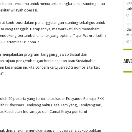
SKK
esehatan, terutama untuk menurunkan angka kasus stunting atau
Int
kitar wilayah operasi.
0
urut kontribusi dalam penanggulangan stunting sekaligus untuk
SPE
gsa yang tangguh. Harapannya, masyarakat lebih memahami
dan
Mah
endukung pertumbuhan anak yang optimal,” ujar Wazirul Luthfi
0
SR Pertamina EP Zona 7.
n menjalankan program Tanggung Jawab Sosial dan
an tujuan pengembangan berkelanjutan atau Sustainable
Adv
 kesehatan ini, kita concern ke tujuan SDG nomor 2 terkait
i”.
ti oleh 50 peserta yang terdiri atas kader Posyandu Remaja, PKK
ayah Puskesmas Temiyang yaitu Desa Temiyang, Temiyangsari,
nas Kesehatan Indramayu dan Camat Kroya pun turut
ejak dini, anak memerlukan asupan nutrisi yang cukup bahkan