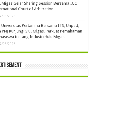
 Migas Gelar Sharing Session Bersama ICC
ernational Court of Arbitration
7/08/2026
 Universitas Pertamina Bersama ITS, Unpad,
 PNJ Kunjungi SKK Migas, Perkuat Pemahaman
asiswa tentang Industri Hulu Migas
7/08/2026
ertisement