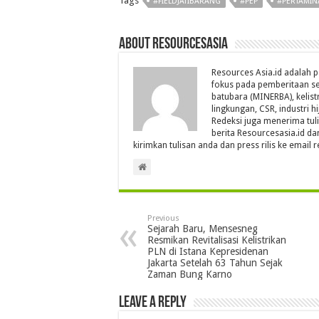
Tags
#FIELDJATIBARANG
#PEP
#PERTAMIN
About Resourcesasia
Resources Asia.id adalah p
fokus pada pemberitaan se
batubara (MINERBA), kelistr
lingkungan, CSR, industri hi
Redeksi juga menerima tul
berita Resourcesasia.id da
kirimkan tulisan anda dan press rilis ke emai
Previous
Sejarah Baru, Mensesneg
Resmikan Revitalisasi Kelistrikan
PLN di Istana Kepresidenan
Jakarta Setelah 63 Tahun Sejak
Zaman Bung Karno
Leave a Reply