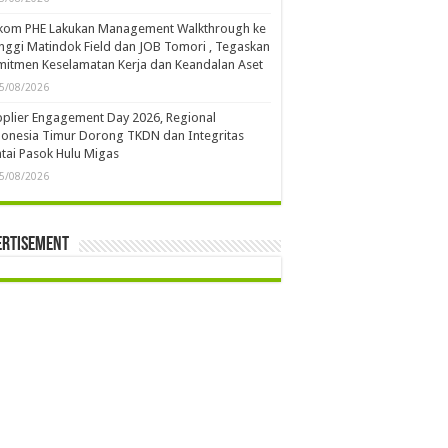
kom PHE Lakukan Management Walkthrough ke
ggi Matindok Field dan JOB Tomori , Tegaskan
itmen Keselamatan Kerja dan Keandalan Aset
5/08/2026
plier Engagement Day 2026, Regional
onesia Timur Dorong TKDN dan Integritas
tai Pasok Hulu Migas
5/08/2026
ertisement