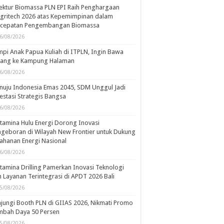
ektur Biomassa PLN EPI Raih Penghargaan
gritech 2026 atas Kepemimpinan dalam
rcepatan Pengembangan Biomassa
6/08/2026
pi Anak Papua Kuliah di ITPLN, Ingin Bawa
rang ke Kampung Halaman
6/08/2026
uju Indonesia Emas 2045, SDM Unggul Jadi
estasi Strategis Bangsa
6/08/2026
tamina Hulu Energi Dorong Inovasi
geboran di Wilayah New Frontier untuk Dukung
ahanan Energi Nasional
6/08/2026
tamina Drilling Pamerkan Inovasi Teknologi
 Layanan Terintegrasi di APDT 2026 Bali
5/08/2026
jungi Booth PLN di GIIAS 2026, Nikmati Promo
mbah Daya 50 Persen
5/08/2026