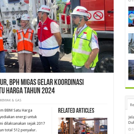
2
r, BPH Migas Gelar Koordinasi
tu Harga Tahun 2024
MINYAK & GAS
Re
Related Articles
am BBM Satu Harga
ediakan energi untuk
Jel
Duk
ni dilaksanakan sejak 2017
0
un total 512 penyalur.