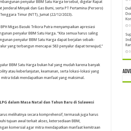
bangunan penyalur BBM Satu Harga tersebut, digelar Rapat
at Jenderal Minyak dan Gas Bumi, serta PT Pertamina (Persero)
De
Don
Tenggara Timur (NTT), Jumat (22/12/2023).
Kom
0
 BPH Migas Basuki Trikora Putra menyampaikan apresiasi
unan penyalur BBM Satu Harga. “Kita semua harus saling
Sup
unan penyalur BBM Satu Harga dapat berjalan sebaik-
Ind
Ran
yalur yang terbangun mencapai 583 penyalur dapat terwujud,”
0
alur BBM Satu Harga bukan hal yang mudah karena banyak
Adv
ility atau keberlanjutan, keamanan, serta lokasi-lokasi yang
 mitra tidak mendapatkan manfaat yang maksimal.
LPG dalam Masa Natal dan Tahun Baru di Sulawesi
rus melihatnya secara komprehensif, termasuk juga harus
hi tujuan awal terkait akses, ketersediaan BBM,
kungan komersial agar mitra mendapatkan manfaat kemitraan