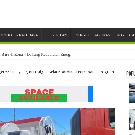
INERAL & BATUBARA
KELISTRIKAN
ENERGI TERBARUKAN
REGULASI
ll Baru di Zona 4 Dukung Kedaulatan Energi
Raih Penghargaan Inagritech 2026 atas Kepemimpinan dalam Percepatan Pengemb
et 583 Penyalur, BPH Migas Gelar Koordinasi Percepatan Program
Pop