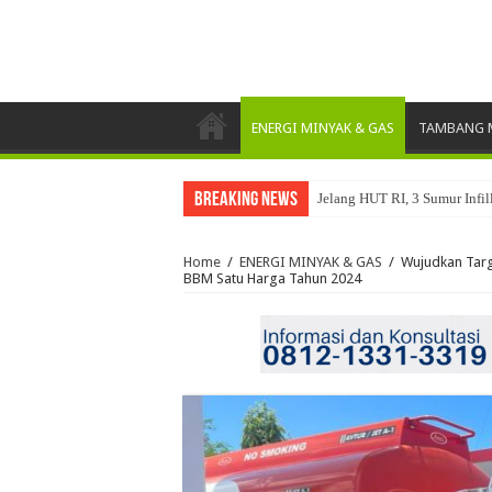
ENERGI MINYAK & GAS
TAMBANG M
Breaking News
Jelang HUT RI, 3 Sumur Infi
Direktur Biomassa PLN EPI 
Home
/
ENERGI MINYAK & GAS
/
Wujudkan Targ
BBM Satu Harga Tahun 2024