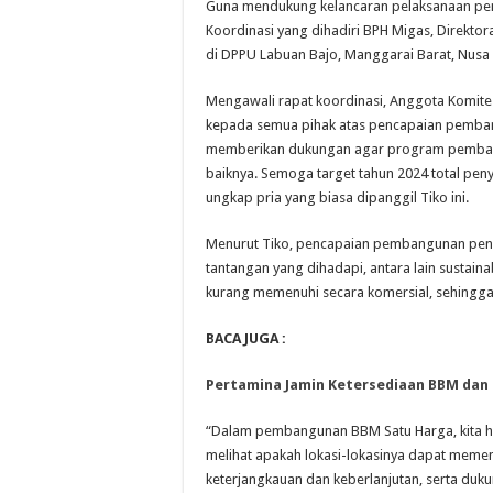
Guna mendukung kelancaran pelaksanaan pem
Koordinasi yang dihadiri BPH Migas, Direktor
di DPPU Labuan Bajo, Manggarai Barat, Nusa 
Mengawali rapat koordinasi, Anggota Komite
kepada semua pihak atas pencapaian pembang
memberikan dukungan agar program pembang
baiknya. Semoga target tahun 2024 total pen
ungkap pria yang biasa dipanggil Tiko ini.
Menurut Tiko, pencapaian pembangunan peny
tantangan yang dihadapi, antara lain sustainab
kurang memenuhi secara komersial, sehingga
BACA JUGA :
Pertamina Jamin Ketersediaan BBM dan 
“Dalam pembangunan BBM Satu Harga, kita ha
melihat apakah lokasi-lokasinya dapat memenu
keterjangkauan dan keberlanjutan, serta du