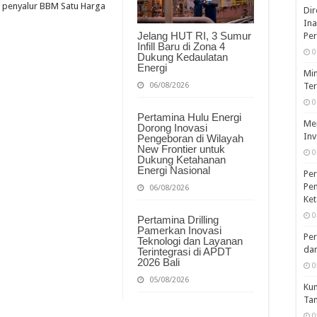
n penyalur BBM Satu Harga
Dir
Ina
Jelang HUT RI, 3 Sumur
Pe
Infill Baru di Zona 4
0
Dukung Kedaulatan
Energi
Mim
06/08/2026
Te
0
Pertamina Hulu Energi
Men
Dorong Inovasi
Inv
Pengeboran di Wilayah
New Frontier untuk
0
Dukung Ketahanan
Energi Nasional
Per
Pen
06/08/2026
Ket
0
Pertamina Drilling
Pamerkan Inovasi
Per
Teknologi dan Layanan
dan
Terintegrasi di APDT
2026 Bali
0
05/08/2026
Kun
Ta
0