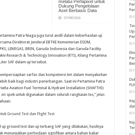
melalui Pertapixel untuk
Per
Dukung Pengelolaan
Pe
Aset Berbasis Data
0
07/08/2026
Tin
Upa
rtamina Patra Niaga juga turut andil dalam keberhasilan uji
Pe
bersama Direktorat Jenderal EBTKE Kementerian ESDM,
0
KS, LEMIGAS, BRIN, Garuda Indonesia dan Garuda Facility
Eln
kni Research & Technology Innovation (RTI), Kilang Pertamina
Per
iter SAF dalam uji tersebut.
Ber
0
mempersiapkan sarfas dan kompetensi tim dalam menyalurkan
Duk
ebih baik bagi industri penerbangan. Saat ini Pertamina Patra
PLN
tta Aviation Fuel Terminal & Hydrant Installation (SHAFTHI)
0
 on spek untuk digunakan dalam seluruh rangkaian tes,” jelas
Kep
iahaan.
dan
0
untuk Ground Test dan Flight Test
Kej
 uji ground test dan uji terbang SAF yang dilakukan, hasilnya
Te
dak menunjukkan perbedaan signifikan antara bahan bakar
0