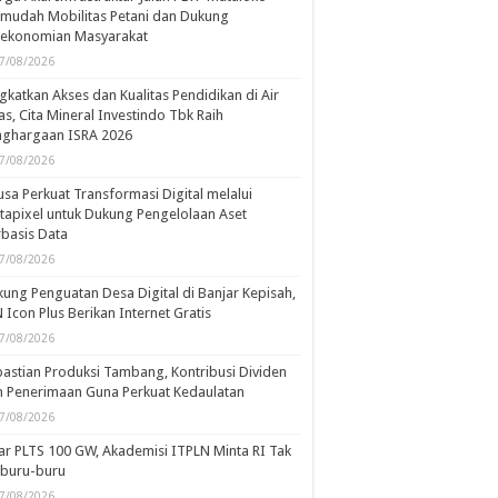
mudah Mobilitas Petani dan Dukung
rekonomian Masyarakat
7/08/2026
gkatkan Akses dan Kualitas Pendidikan di Air
s, Cita Mineral Investindo Tbk Raih
nghargaan ISRA 2026
7/08/2026
usa Perkuat Transformasi Digital melalui
tapixel untuk Dukung Pengelolaan Aset
basis Data
7/08/2026
ung Penguatan Desa Digital di Banjar Kepisah,
 Icon Plus Berikan Internet Gratis
7/08/2026
astian Produksi Tambang, Kontribusi Dividen
 Penerimaan Guna Perkuat Kedaulatan
7/08/2026
ar PLTS 100 GW, Akademisi ITPLN Minta RI Tak
rburu-buru
7/08/2026