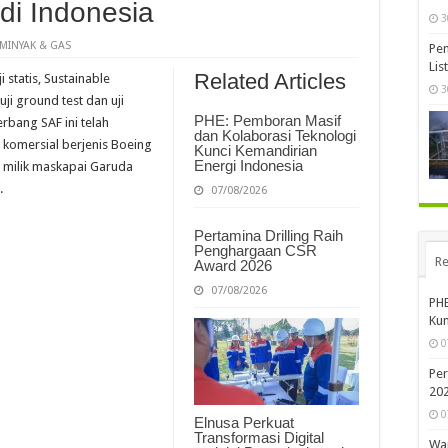
di Indonesia
3
MINYAK & GAS
Pem
Lis
Related Articles
statis, Sustainable
3
 uji ground test dan uji
PHE: Pemboran Masif
erbang SAF ini telah
dan Kolaborasi Teknologi
 komersial berjenis Boeing
Kunci Kemandirian
Energi Indonesia
 milik maskapai Garuda
.
07/08/2026
Pertamina Drilling Raih
Penghargaan CSR
Re
Award 2026
07/08/2026
PHE
Kun
0
Per
20
0
Elnusa Perkuat
Transformasi Digital
War