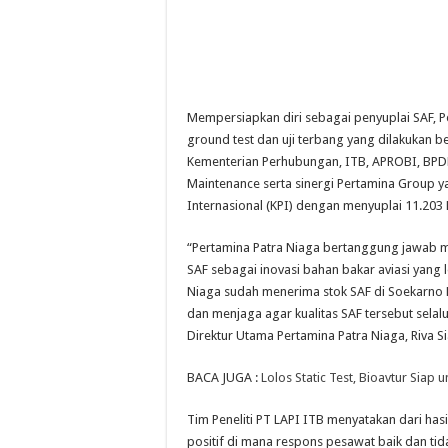
Mempersiapkan diri sebagai penyuplai SAF, Pe
ground test dan uji terbang yang dilakukan 
Kementerian Perhubungan, ITB, APROBI, BPDP
Maintenance serta sinergi Pertamina Group ya
Internasional (KPI) dengan menyuplai 11.203 L
“Pertamina Patra Niaga bertanggung jawab 
SAF sebagai inovasi bahan bakar aviasi yang l
Niaga sudah menerima stok SAF di Soekarno Ha
dan menjaga agar kualitas SAF tersebut selalu
Direktur Utama Pertamina Patra Niaga, Riva S
BACA JUGA :
Lolos Static Test, Bioavtur Siap 
Tim Peneliti PT LAPI ITB menyatakan dari hasil
positif di mana respons pesawat baik dan ti