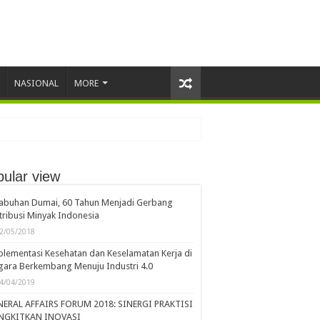
NASIONAL
MORE
ular view
labuhan Dumai, 60 Tahun Menjadi Gerbang
tribusi Minyak Indonesia
2/05/2018
lementasi Kesehatan dan Keselamatan Kerja di
ara Berkembang Menuju Industri 4.0
4/04/2019
NERAL AFFAIRS FORUM 2018: SINERGI PRAKTISI
NGKITKAN INOVASI