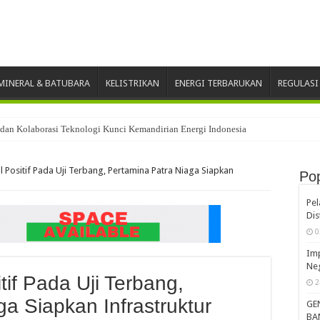
INERAL & BATUBARA
KELISTRIKAN
ENERGI TERBARUKAN
REGULASI
dan Kolaborasi Teknologi Kunci Kemandirian Energi Indonesia
aih Penghargaan CSR Award 2026
l Positif Pada Uji Terbang, Pertamina Patra Niaga Siapkan
Pop
Pe
Dis
0
Imp
Neg
tif Pada Uji Terbang,
2
a Siapkan Infrastruktur
GE
BA