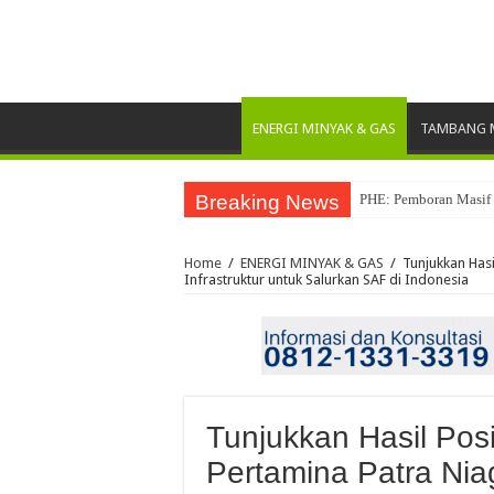
ENERGI MINYAK & GAS
TAMBANG M
Breaking News
PHE: Pemboran Masif 
Pertamina Drilling R
Home
/
ENERGI MINYAK & GAS
/
Tunjukkan Hasi
Infrastruktur untuk Salurkan SAF di Indonesia
Tunjukkan Hasil Posi
Pertamina Patra Niag