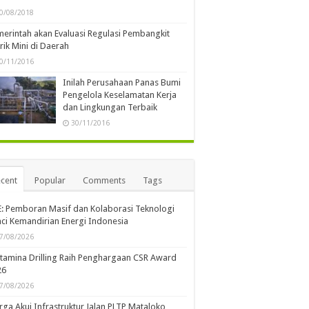
0/08/2018
erintah akan Evaluasi Regulasi Pembangkit
trik Mini di Daerah
0/11/2016
Inilah Perusahaan Panas Bumi
Pengelola Keselamatan Kerja
dan Lingkungan Terbaik
30/11/2016
cent
Popular
Comments
Tags
: Pemboran Masif dan Kolaborasi Teknologi
ci Kemandirian Energi Indonesia
7/08/2026
tamina Drilling Raih Penghargaan CSR Award
26
7/08/2026
ga Akui Infrastruktur Jalan PLTP Mataloko