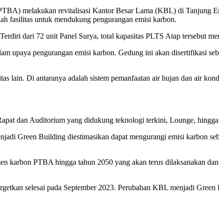
lakukan revitalisasi Kantor Besar Lama (KBL) di Tanjung Enim, 
h fasilitas untuk mendukung pengurangan emisi karbon.
erdiri dari 72 unit Panel Surya, total kapasitas PLTS Atap tersebut 
 upaya pengurangan emisi karbon. Gedung ini akan disertifikasi seb
as lain. Di antaranya adalah sistem pemanfaatan air hujan dan air kon
Rapat dan Auditorium yang didukung teknologi terkini, Lounge, hingga f
menjadi Green Building diestimasikan dapat mengurangi emisi karbon s
n karbon PTBA hingga tahun 2050 yang akan terus dilaksanakan dan di
argetkan selesai pada September 2023. Perubahan KBL menjadi Green Bu