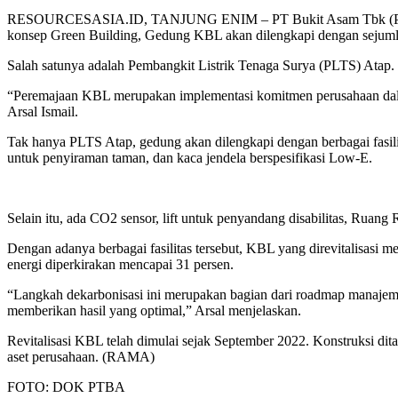
RESOURCESASIA.ID, TANJUNG ENIM – PT Bukit Asam Tbk (PTBA) me
konsep Green Building, Gedung KBL akan dilengkapi dengan sejumla
Salah satunya adalah Pembangkit Listrik Tenaga Surya (PLTS) Atap. T
“Peremajaan KBL merupakan implementasi komitmen perusahaan dalam
Arsal Ismail.
Tak hanya PLTS Atap, gedung akan dilengkapi dengan berbagai fasilit
untuk penyiraman taman, dan kaca jendela berspesifikasi Low-E.
Selain itu, ada CO2 sensor, lift untuk penyandang disabilitas, Ruang 
Dengan adanya berbagai fasilitas tersebut, KBL yang direvitalisasi 
energi diperkirakan mencapai 31 persen.
“Langkah dekarbonisasi ini merupakan bagian dari roadmap manajeme
memberikan hasil yang optimal,” Arsal menjelaskan.
Revitalisasi KBL telah dimulai sejak September 2022. Konstruksi dit
aset perusahaan. (RAMA)
FOTO: DOK PTBA