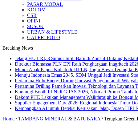
PASAR MODAL
KOLOM
CSR
OPINI
SOSOK
URBAN & LIFESTYLE
GALERI FOTO
Breaking News
Jelang HUT RI, 3 Sumur Infill Baru di Zona 4 Dukung Kedaul
Direktur Biomassa PLN EPI Raih Penghargaan Inagritech 20
Mimpi Anak Papua Kuliah di ITPLN, Ingin Bawa Terang ke
Menuju Indonesia Emas 2045, SDM Unggul Jadi Investasi Stra
Pertamina Hulu Energi Dorong Inovasi Pengeboran di Wilaya
Pertamina Drilling Pamerkan Inovasi Teknologi dan Layanan T
Kunjungi Booth PLN di GIIAS 2026, Nikmati Promo Tambah 
Dekom PHE Lakukan Management Walkthrough ke Donggi Mati
Supplier Engagement Day 2026, Regional Indonesia Timur Do
Kembangkan AI untuk Deteksi Kerusakan Jalan, Dosen ITPLN
Home
/
TAMBANG MINERAL & BATUBARA
/
Terapkan Green 