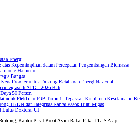
atan Energi
26 atas Kepemimpinan dalam Percepatan Pengembangan Biomassa
 Kampung Halaman
tegis Bangsa
h New Frontier untuk Dukung Ketahanan Energi Nasional
erintegrasi di APDT 2026 Bali
Daya 50 Persen
ndok Field dan JOB Tomori , Tegaskan Komitmen Keselamatan Ker
rong TKDN dan Integritas Rantai Pasok Hulu Migas
 Lulus Doktoral UI
Building, Kantor Pusat Bukit Asam Bakal Pakai PLTS Atap