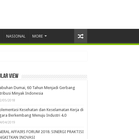
NASIONAL
MORE
ular view
labuhan Dumai, 60 Tahun Menjadi Gerbang
tribusi Minyak Indonesia
2/05/2018
lementasi Kesehatan dan Keselamatan Kerja di
ara Berkembang Menuju Industri 4.0
4/04/2019
NERAL AFFAIRS FORUM 2018: SINERGI PRAKTISI
NGKITKAN INOVASI