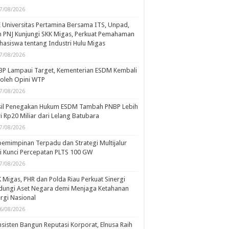
7/08/2026
 Universitas Pertamina Bersama ITS, Unpad,
 PNJ Kunjungi SKK Migas, Perkuat Pemahaman
asiswa tentang Industri Hulu Migas
7/08/2026
BP Lampaui Target, Kementerian ESDM Kembali
oleh Opini WTP
7/08/2026
sil Penegakan Hukum ESDM Tambah PNBP Lebih
i Rp20 Miliar dari Lelang Batubara
7/08/2026
emimpinan Terpadu dan Strategi Multijalur
i Kunci Percepatan PLTS 100 GW
7/08/2026
 Migas, PHR dan Polda Riau Perkuat Sinergi
dungi Aset Negara demi Menjaga Ketahanan
rgi Nasional
6/08/2026
sisten Bangun Reputasi Korporat, Elnusa Raih