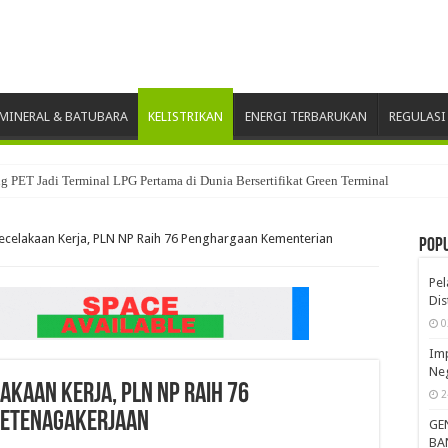
MINERAL & BATUBARA
KELISTRIKAN
ENERGI TERBARUKAN
REGULASI
 PET Jadi Terminal LPG Pertama di Dunia Bersertifikat Green Terminal
Kecelakaan Kerja, PLN NP Raih 76 Penghargaan Kementerian
Pop
Pe
Dis
0
Imp
Neg
akaan Kerja, PLN NP Raih 76
2
Ketenagakerjaan
GE
BA