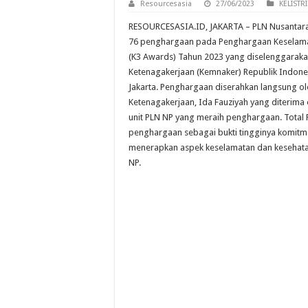
Resourcesasia
27/06/2023
KELISTR
RESOURCESASIA.ID, JAKARTA – PLN Nusantara
76 penghargaan pada Penghargaan Keselama
(K3 Awards) Tahun 2023 yang diselenggaraka
Ketenagakerjaan (Kemnaker) Republik Indones
Jakarta. Penghargaan diserahkan langsung ol
Ketenagakerjaan, Ida Fauziyah yang diterima 
unit PLN NP yang meraih penghargaan. Tota
penghargaan sebagai bukti tingginya komit
menerapkan aspek keselamatan dan kesehatan
NP.