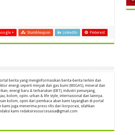
oogle +
Stumbleupon
LinkedIn
Pinterest
ortal berita yang menginformasikan berita-berita terkini dan
ktor energi seperti minyak dan gas bumi (MIGAS), mineral dan
ikan, energi baru & terbarukan (EBT), industri penunjang,
jau, kolom, opini. urban & life style, internasional dan lainnya.
isan kolom, opini dari pembaca akan kami tayangkan di portal
n kami juga menerima press rilis dari korporasi, silahkan
l redaksi kami redaksiresourcesasia@gmail.com