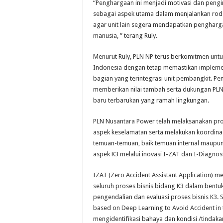
“Penghargaan ini menjadi motivasi dan pengi
sebagai aspek utama dalam menjalankan roda
agar unit lain segera mendapatkan penghargaa
manusia, ” terang Ruly.
Menurut Ruly, PLN NP terus berkomitmen untuk
Indonesia dengan tetap memastikan implemen
bagian yang terintegrasi unit pembangkit. P
memberikan nilai tambah serta dukungan PL
baru terbarukan yang ramah lingkungan.
PLN Nusantara Power telah melaksanakan pro
aspek keselamatan serta melakukan koordina
temuan-temuan, baik temuan internal maupun 
aspek K3 melalui inovasi I-ZAT dan I-Diagnost
IZAT (Zero Accident Assistant Application) 
seluruh proses bisnis bidang K3 dalam bentu
pengendalian dan evaluasi proses bisnis K3.
based on Deep Learning to Avoid Accident i
mengidentifikasi bahaya dan kondisi /tindak