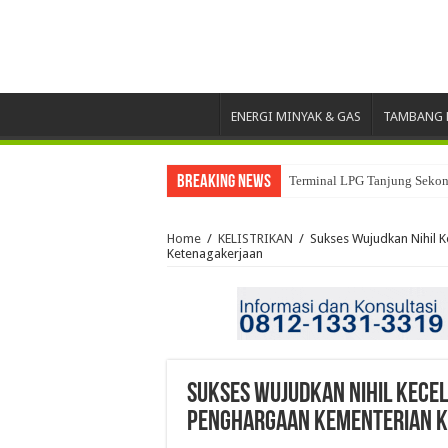
ENERGI MINYAK & GAS
TAMBANG 
Breaking News
Terminal LPG Tanjung Sekong
Home
/
KELISTRIKAN
/
Sukses Wujudkan Nihil 
Ketenagakerjaan
Sukses Wujudkan Nihil Kecel
Penghargaan Kementerian 