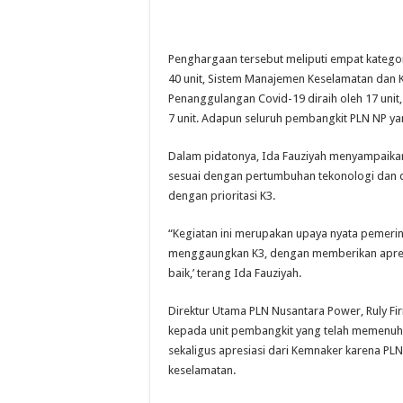
Penghargaan tersebut meliputi empat kategor
40 unit, Sistem Manajemen Keselamatan dan K
Penanggulangan Covid-19 diraih oleh 17 unit
7 unit. Adapun seluruh pembangkit PLN NP ya
Dalam pidatonya, Ida Fauziyah menyampaika
sesuai dengan pertumbuhan tekonologi dan d
dengan prioritasi K3.
“Kegiatan ini merupakan upaya nyata pemeri
menggaungkan K3, dengan memberikan apresi
baik,’ terang Ida Fauziyah.
Direktur Utama PLN Nusantara Power, Ruly 
kepada unit pembangkit yang telah memenuhi 
sekaligus apresiasi dari Kemnaker karena P
keselamatan.