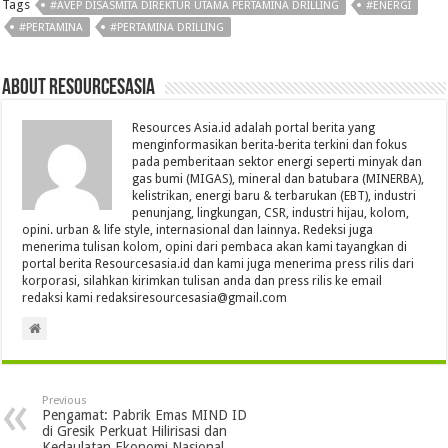
Tags
#AVEP DISASMITA DIREKTUR UTAMA PERTAMINA DRILLING
#ENERGI
#PERTAMINA
#PERTAMINA DRILLING
About Resourcesasia
Resources Asia.id adalah portal berita yang
menginformasikan berita-berita terkini dan fokus
pada pemberitaan sektor energi seperti minyak dan
gas bumi (MIGAS), mineral dan batubara (MINERBA),
kelistrikan, energi baru & terbarukan (EBT), industri
penunjang, lingkungan, CSR, industri hijau, kolom,
opini. urban & life style, internasional dan lainnya. Redeksi juga
menerima tulisan kolom, opini dari pembaca akan kami tayangkan di
portal berita Resourcesasia.id dan kami juga menerima press rilis dari
korporasi, silahkan kirimkan tulisan anda dan press rilis ke email
redaksi kami redaksiresourcesasia@gmail.com
Previous
Pengamat: Pabrik Emas MIND ID
di Gresik Perkuat Hilirisasi dan
Kedaulatan Ekonomi Nasional