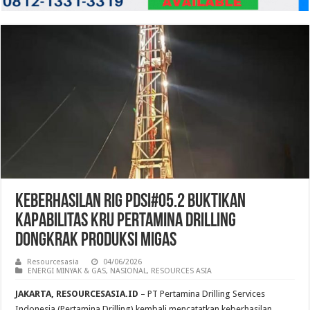
Keberhasilan Rig PDSI#05.2 Buktikan
Kapabilitas Kru Pertamina Drilling
Dongkrak Produksi Migas
Resourcesasia
04/06/2026
ENERGI MINYAK & GAS
,
NASIONAL
,
RESOURCES ASIA
JAKARTA, RESOURCESASIA.ID
– PT Pertamina Drilling Services
Indonesia (Pertamina Drilling) kembali mencatatkan keberhasilan