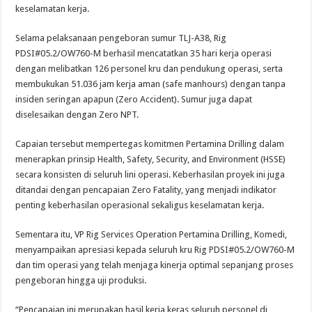
keselamatan kerja.
Selama pelaksanaan pengeboran sumur TLJ-A38, Rig
PDSI#05.2/OW760-M berhasil mencatatkan 35 hari kerja operasi
dengan melibatkan 126 personel kru dan pendukung operasi, serta
membukukan 51.036 jam kerja aman (safe manhours) dengan tanpa
insiden seringan apapun (Zero Accident). Sumur juga dapat
diselesaikan dengan Zero NPT.
Capaian tersebut mempertegas komitmen Pertamina Drilling dalam
menerapkan prinsip Health, Safety, Security, and Environment (HSSE)
secara konsisten di seluruh lini operasi. Keberhasilan proyek ini juga
ditandai dengan pencapaian Zero Fatality, yang menjadi indikator
penting keberhasilan operasional sekaligus keselamatan kerja.
Sementara itu, VP Rig Services Operation Pertamina Drilling, Komedi,
menyampaikan apresiasi kepada seluruh kru Rig PDSI#05.2/OW760-M
dan tim operasi yang telah menjaga kinerja optimal sepanjang proses
pengeboran hingga uji produksi.
“Pencapaian ini merupakan hasil kerja keras seluruh personel di