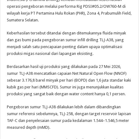
operasi pengeboran melalui performa Rig PDSI#05.2/OW760-M di
wilayah kerja PT Pertamina Hulu Rokan (PHR), Zona 4, Prabumulih Field,
Sumatera Selatan.
Keberhasilan tersebut ditandai dengan ditemukannya fluida minyak
dan gas bumi pada pengeboran sumur infill drilling TLJ-A38, yang
menjadi salah satu pencapaian penting dalam upaya optimalisasi
produksi migas nasional dari lapangan eksisting.
Berdasarkan hasil uji produksi yang dilakukan pada 27 Mei 2026,
sumur TLJ-A38 mencatatkan capaian Net Natural Open Flow (NNOF)
sebesar 3.176,8 barel minyak per hari (BOPD) dan 1,6 juta standar kaki
kubik gas per hari (MMSCFD). Sumur ini juga menunjukkan kualitas
produksi yang sangat baik dengan water content hanya 0,1 persen.
Pengeboran sumur TLJ-A38 dilakukan lebih dalam dibandingkan
sumur referensi sebelumnya, TLJ-258, dengan target reservoir lapisan
TAF-C dan penyelesaian sumur pada kedalaman 1.544–1.546,5 meter
measured depth (mMD).