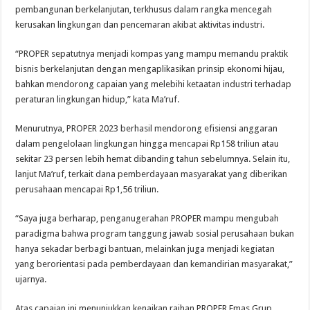
pembangunan berkelanjutan, terkhusus dalam rangka mencegah
kerusakan lingkungan dan pencemaran akibat aktivitas industri.
“PROPER sepatutnya menjadi kompas yang mampu memandu praktik
bisnis berkelanjutan dengan mengaplikasikan prinsip ekonomi hijau,
bahkan mendorong capaian yang melebihi ketaatan industri terhadap
peraturan lingkungan hidup,” kata Ma’ruf.
Menurutnya, PROPER 2023 berhasil mendorong efisiensi anggaran
dalam pengelolaan lingkungan hingga mencapai Rp158 triliun atau
sekitar 23 persen lebih hemat dibanding tahun sebelumnya. Selain itu,
lanjut Ma’ruf, terkait dana pemberdayaan masyarakat yang diberikan
perusahaan mencapai Rp1,56 triliun.
“Saya juga berharap, penganugerahan PROPER mampu mengubah
paradigma bahwa program tanggung jawab sosial perusahaan bukan
hanya sekadar berbagi bantuan, melainkan juga menjadi kegiatan
yang berorientasi pada pemberdayaan dan kemandirian masyarakat,”
ujarnya.
Atas capaian ini menunjukkan kenaikan raihan PROPER Emas Grup