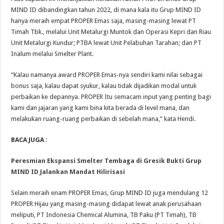
MIND ID dibandingkan tahun 2022, di mana kala itu Grup MIND ID
hanya meraih empat PROPER Emas saja, masing-masing lewat PT
Timah Tbk., melalui Unit Metalurgi Muntok dan Operasi Kepri dan Riau
Unit Metalurgi Kundur; PTBA lewat Unit Pelabuhan Tarahan; dan PT
Inalum melalui Smelter Plant.
“Kalau namanya award PROPER Emas-nya sendiri kami nilai sebagai
bonus saja, kalau dapat syukur, kalau tidak dijadikan modal untuk
perbaikan ke depannya. PROPER Itu semacam input yang penting bagi
kami dan jajaran yang kami bina kita berada di level mana, dan
melakukan ruang-ruang perbaikan di sebelah mana,” kata Hendi.
BACA JUGA :
Peresmian Ekspansi Smelter Tembaga di Gresik Bukti Grup
MIND ID Jalankan Mandat Hilirisasi
Selain meraih enam PROPER Emas, Grup MIND ID juga mendulang 12
PROPER Hijau yang masing-masing didapat lewat anak perusahaan
meliputi, PT Indonesia Chemical Alumina, TB Paku (PT Timah), TB