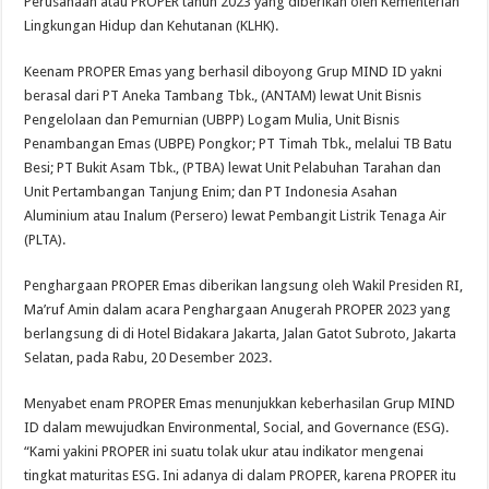
Perusahaan atau PROPER tahun 2023 yang diberikan oleh Kementerian
Lingkungan Hidup dan Kehutanan (KLHK).
Keenam PROPER Emas yang berhasil diboyong Grup MIND ID yakni
berasal dari PT Aneka Tambang Tbk., (ANTAM) lewat Unit Bisnis
Pengelolaan dan Pemurnian (UBPP) Logam Mulia, Unit Bisnis
Penambangan Emas (UBPE) Pongkor; PT Timah Tbk., melalui TB Batu
Besi; PT Bukit Asam Tbk., (PTBA) lewat Unit Pelabuhan Tarahan dan
Unit Pertambangan Tanjung Enim; dan PT Indonesia Asahan
Aluminium atau Inalum (Persero) lewat Pembangit Listrik Tenaga Air
(PLTA).
Penghargaan PROPER Emas diberikan langsung oleh Wakil Presiden RI,
Ma’ruf Amin dalam acara Penghargaan Anugerah PROPER 2023 yang
berlangsung di di Hotel Bidakara Jakarta, Jalan Gatot Subroto, Jakarta
Selatan, pada Rabu, 20 Desember 2023.
Menyabet enam PROPER Emas menunjukkan keberhasilan Grup MIND
ID dalam mewujudkan Environmental, Social, and Governance (ESG).
“Kami yakini PROPER ini suatu tolak ukur atau indikator mengenai
tingkat maturitas ESG. Ini adanya di dalam PROPER, karena PROPER itu