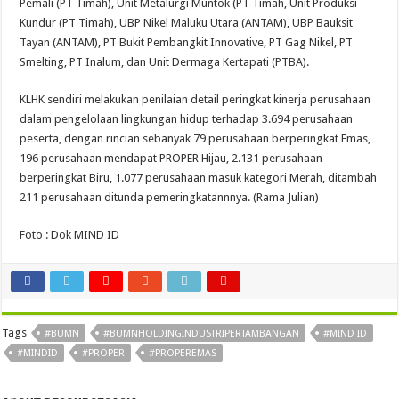
Pemali (PT Timah), Unit Metalurgi Muntok (PT Timah, Unit Produksi
Kundur (PT Timah), UBP Nikel Maluku Utara (ANTAM), UBP Bauksit
Tayan (ANTAM), PT Bukit Pembangkit Innovative, PT Gag Nikel, PT
Smelting, PT Inalum, dan Unit Dermaga Kertapati (PTBA).
KLHK sendiri melakukan penilaian detail peringkat kinerja perusahaan
dalam pengelolaan lingkungan hidup terhadap 3.694 perusahaan
peserta, dengan rincian sebanyak 79 perusahaan berperingkat Emas,
196 perusahaan mendapat PROPER Hijau, 2.131 perusahaan
berperingkat Biru, 1.077 perusahaan masuk kategori Merah, ditambah
211 perusahaan ditunda pemeringkatannnya. (Rama Julian)
Foto : Dok MIND ID
Tags
#BUMN
#BUMNHOLDINGINDUSTRIPERTAMBANGAN
#MIND ID
#MINDID
#PROPER
#PROPEREMAS