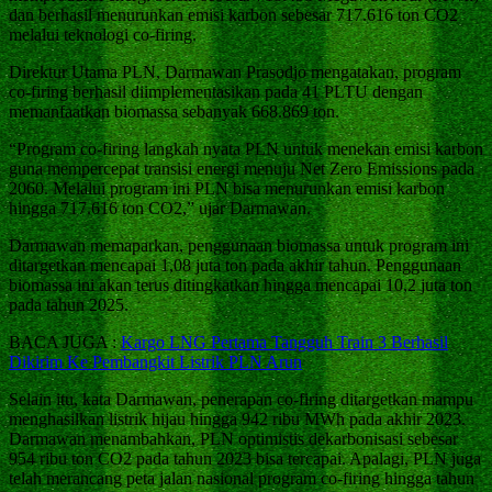
dan berhasil menurunkan emisi karbon sebesar 717.616 ton CO2
melalui teknologi co-firing.
Direktur Utama PLN, Darmawan Prasodjo mengatakan, program
co-firing berhasil diimplementasikan pada 41 PLTU dengan
memanfaatkan biomassa sebanyak 668.869 ton.
“Program co-firing langkah nyata PLN untuk menekan emisi karbon
guna mempercepat transisi energi menuju Net Zero Emissions pada
2060. Melalui program ini PLN bisa menurunkan emisi karbon
hingga 717.616 ton CO2,” ujar Darmawan.
Darmawan memaparkan, penggunaan biomassa untuk program ini
ditargetkan mencapai 1,08 juta ton pada akhir tahun. Penggunaan
biomassa ini akan terus ditingkatkan hingga mencapai 10,2 juta ton
pada tahun 2025.
BACA JUGA :
Kargo LNG Pertama Tangguh Train 3 Berhasil
Dikirim Ke Pembangkit Listrik PLN Arun
Selain itu, kata Darmawan, penerapan co-firing ditargetkan mampu
menghasilkan listrik hijau hingga 942 ribu MWh pada akhir 2023.
Darmawan menambahkan, PLN optimistis dekarbonisasi sebesar
954 ribu ton CO2 pada tahun 2023 bisa tercapai. Apalagi, PLN juga
telah merancang peta jalan nasional program co-firing hingga tahun