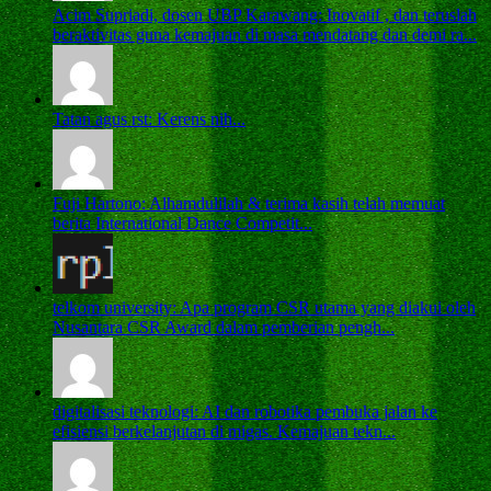
Acim Supriadi, dosen UBP Karawang: Inovatif , dan teruslah
beraktivitas guna kemajuan di masa mendatang dan demi ra...
Tatan agus rst: Kerens nih...
Fuji Hartono: Alhamdulilah & terima kasih telah memuat
berita International Dance Competit...
telkom university: Apa program CSR utama yang diakui oleh
Nusantara CSR Award dalam pemberian pengh...
digitalisasi teknologi: AI dan robotika pembuka jalan ke
efisiensi berkelanjutan di migas. Kemajuan tekn...