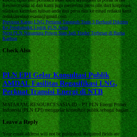
Resourcesasia.id dan kami juga menerima press rilis dari korporasi,
silahkan kirimkan tulisan anda dan press rilis ke email redaksi kami
redaksiresourcesasia@gmail.com
Previous
Kargo LNG Pertama Tangguh Train 3 Berhasil Dikirim
Ke Pembangkit Listrik PLN Arun
Next
PLN Nusantara Power Siap Jadi Trader Terbesar di Bursa
Karbon
Check Also
PLN EPI Gelar Konsultasi Publik
AMDAL Fasilitas Regasifikasi LNG,
Perkuat Transisi Energi di NTB
MATARAM, RESOURCESASIA.ID – PT PLN Energi Primer
Indonesia (PLN EPI) menggelar konsultasi publik sebagai bagian …
Leave a Reply
Your email address will not be published.
Required fields are