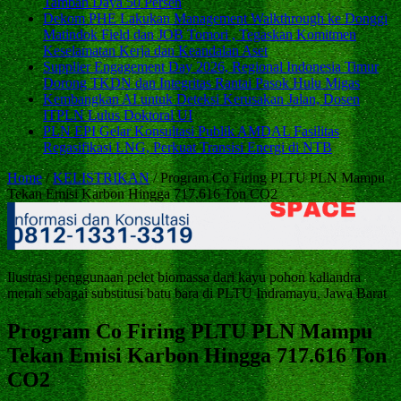
Tambah Daya 50 Persen
Dekom PHE Lakukan Management Walkthrough ke Donggi
Matindok Field dan JOB Tomori , Tegaskan Komitmen
Keselamatan Kerja dan Keandalan Aset
Supplier Engagement Day 2026, Regional Indonesia Timur
Dorong TKDN dan Integritas Rantai Pasok Hulu Migas
Kembangkan AI untuk Deteksi Kerusakan Jalan, Dosen
ITPLN Lulus Doktoral UI
PLN EPI Gelar Konsultasi Publik AMDAL Fasilitas
Regasifikasi LNG, Perkuat Transisi Energi di NTB
Home
/
KELISTRIKAN
/
Program Co Firing PLTU PLN Mampu
Tekan Emisi Karbon Hingga 717.616 Ton CO2
Ilustrasi penggunaan pelet biomassa dari kayu pohon kaliandra
merah sebagai substitusi batu bara di PLTU Indramayu, Jawa Barat
Program Co Firing PLTU PLN Mampu
Tekan Emisi Karbon Hingga 717.616 Ton
CO2