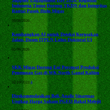
Supplier Engagement Day 2026, Regional
Indonesia Timur Dorong TKDN dan Integritas
Rantai Pasok Hulu Migas
05/08/2026
Kembangkan AI untuk Deteksi Kerusakan
Jalan, Dosen ITPLN Lulus Doktoral UI
05/08/2026
SKK Migas Dorong Eni Percepat Produksi
Penemuan Gas di WK North Ganal Kaltim
02/10/2023
4
Direkomendasikan Beli, Analis Sinarmas
Ungkap Harga Saham PGEO Bakal Melejit