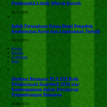
Pembangkit Listrik Mini di Daerah
30/11/2016
Inilah Perusahaan Panas Bumi Pengelola
Keselamatan Kerja dan Lingkungan Terbaik
30/11/2016
Recent
Popular
Comments
Tags
Direktur Biomassa PLN EPI Raih
Penghargaan Inagritech 2026 atas
Kepemimpinan dalam Percepatan
Pengembangan Biomassa
06/08/2026