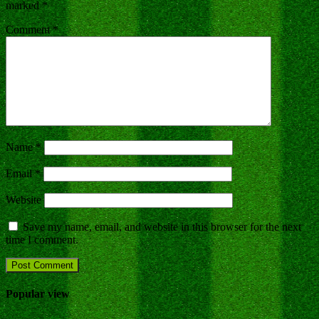
marked
*
Comment
*
Name
*
Email
*
Website
Save my name, email, and website in this browser for the next
time I comment.
Popular view