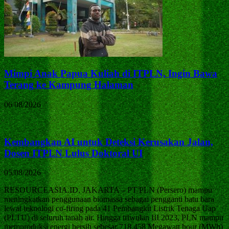
Mimpi Anak Papua Kuliah di ITPLN, Ingin Bawa
Terang ke Kampung Halaman
06/08/2026
Kembangkan AI untuk Deteksi Kerusakan Jalan,
Dosen ITPLN Lulus Doktoral UI
05/08/2026
RESOURCEASIA.ID, JAKARTA – PT PLN (Persero) mampu
meningkatkan penggunaan biomassa sebagai pengganti batu bara
lewat teknologi co-firing pada 41 Pembangkit Listrik Tenaga Uap
(PLTU) di seluruh tanah air. Hingga triwulan III 2023, PLN mampu
memproduksi energi bersih sebesar 718.458 Megawatt hour (MWh)