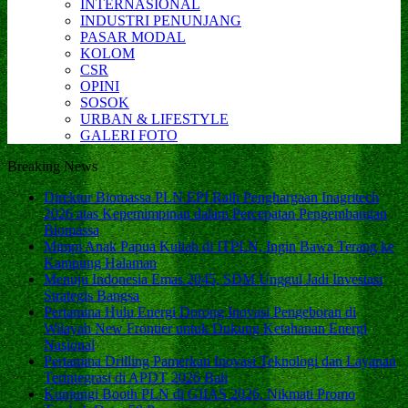
INTERNASIONAL
INDUSTRI PENUNJANG
PASAR MODAL
KOLOM
CSR
OPINI
SOSOK
URBAN & LIFESTYLE
GALERI FOTO
Breaking News
Direktur Biomassa PLN EPI Raih Penghargaan Inagritech
2026 atas Kepemimpinan dalam Percepatan Pengembangan
Biomassa
Mimpi Anak Papua Kuliah di ITPLN, Ingin Bawa Terang ke
Kampung Halaman
Menuju Indonesia Emas 2045, SDM Unggul Jadi Investasi
Strategis Bangsa
Pertamina Hulu Energi Dorong Inovasi Pengeboran di
Wilayah New Frontier untuk Dukung Ketahanan Energi
Nasional
Pertamina Drilling Pamerkan Inovasi Teknologi dan Layanan
Terintegrasi di APDT 2026 Bali
Kunjungi Booth PLN di GIIAS 2026, Nikmati Promo