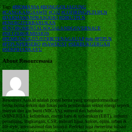
Tags
#BIOMASSA
#BONGGOLJAGUNG
#CANGKANGSAWIT
#CO2
#COFIRINGPLTUPLN
#DARMAWANPRASODJO
#DIRUTPLN
#ENERGITERBARUKAN
#ENVIROMENTALSOCIALANDGOVERNACE
#NETZEROEMISSION
#PEMBANGKITLISTRIKTENAGAUAP
#pln
#PTPLN
#PTPLNPERSERO
#SAWDUST
#SERBUKGERGAJI
#SERPIHANKAYU
About Resourcesasia
Resources Asia.id adalah portal berita yang menginformasikan
berita-berita terkini dan fokus pada pemberitaan sektor energi seperti
minyak dan gas bumi (MIGAS), mineral dan batubara
(MINERBA), kelistrikan, energi baru & terbarukan (EBT), industri
penunjang, lingkungan, CSR, industri hijau, kolom, opini. urban &
life style, internasional dan lainnya. Redeksi juga menerima tulisan
kolom, opini dari pembaca akan kami tayangkan di portal berita