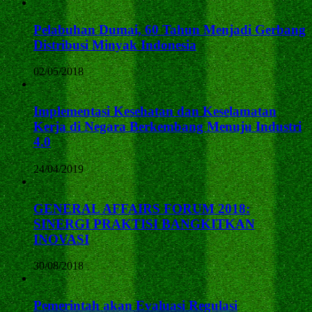
Pelabuhan Dumai, 60 Tahun Menjadi Gerbang
Distribusi Minyak Indonesia
02/05/2018
Implementasi Kesehatan dan Keselamatan
Kerja di Negara Berkembang Menuju Industri
4.0
24/04/2019
GENERAL AFFAIRS FORUM 2018:
SINERGI PRAKTISI BANGKITKAN
INOVASI
30/08/2018
Pemerintah akan Evaluasi Regulasi