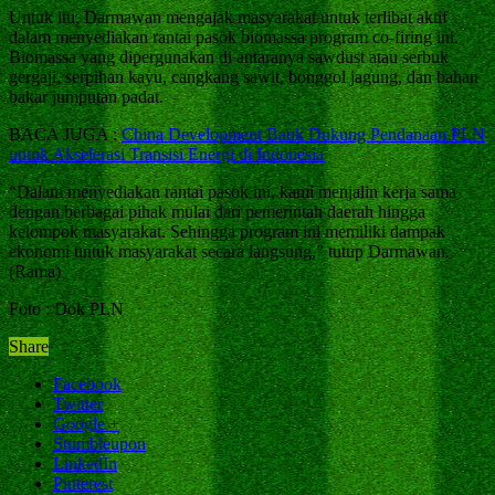
Untuk itu, Darmawan mengajak masyarakat untuk terlibat aktif
dalam menyediakan rantai pasok biomassa program co-firing ini.
Biomassa yang dipergunakan di antaranya sawdust atau serbuk
gergaji, serpihan kayu, cangkang sawit, bonggol jagung, dan bahan
bakar jumputan padat.
BACA JUGA :
China Development Bank Dukung Pendanaan PLN
untuk Akselerasi Transisi Energi di Indonesia
“Dalam menyediakan rantai pasok ini, kami menjalin kerja sama
dengan berbagai pihak mulai dari pemerintah daerah hingga
kelompok masyarakat. Sehingga program ini memiliki dampak
ekonomi untuk masyarakat secara langsung,” tutup Darmawan.
(Rama)
Foto : Dok PLN
Share
Facebook
Twitter
Google +
Stumbleupon
LinkedIn
Pinterest