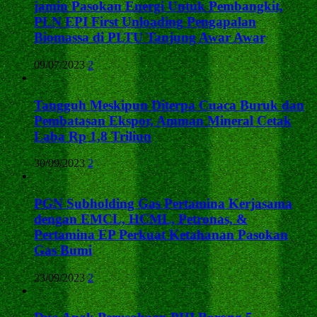
jamin Pasokan Energi Untuk Pembangkit,
PLN EPI First Unloading Pengapalan
Biomassa di PLTU Tanjung Awar Awar
09/07/2023
2
Tangguh Meskipun Diterpa Cuaca Buruk dan
Pembatasan Ekspor, Amman Mineral Cetak
Laba Rp 1,8 Triliun
30/09/2023
2
PGN Subholding Gas Pertamina Kerjasama
dengan EMCL, HCML, Petronas, &
Pertamina EP Perkuat Ketahanan Pasokan
Gas Bumi
23/09/2023
2