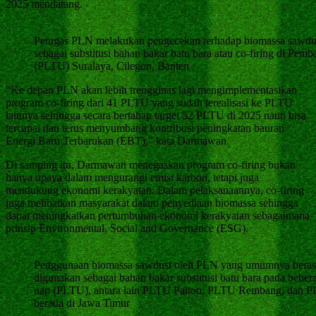
2025 mendatang.
Petugas PLN melakukan pengecekan terhadap biomassa sawdu
sebagai substitusi bahan bakar batu bara atau co-firing di Pem
(PLTU) Suralaya, Cilegon, Banten
“Ke depan PLN akan lebih trengginas lagi mengimplementasikan
program co-firing dari 41 PLTU yang sudah terealisasi ke PLTU
lainnya sehingga secara bertahap target 52 PLTU di 2025 nanti bisa
tercapai dan terus menyumbang kontribusi peningkatan bauran
Energi Baru Terbarukan (EBT),” kata Darmawan.
Di samping itu, Darmawan menegaskan program co-firing bukan
hanya upaya dalam mengurangi emisi karbon, tetapi juga
mendukung ekonomi kerakyatan. Dalam pelaksanaannya, co-firing
juga melibatkan masyarakat dalam penyediaan biomassa sehingga
dapat meningkatkan pertumbuhan ekonomi kerakyatan sebagaimana
prinsip Environmental, Social and Governance (ESG).
Penggunaan biomassa sawdust oleh PLN yang umumnya berasal 
digunakan sebagai bahan bakar substitusi batu bara pada bebera
uap (PLTU), antara lain PLTU Paiton, PLTU Rembang, dan 
berada di Jawa Timur