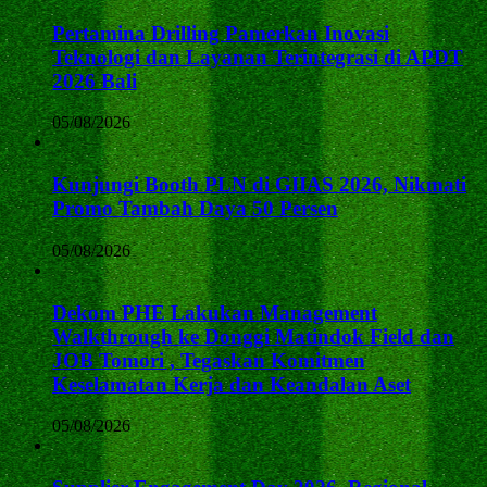
Pertamina Drilling Pamerkan Inovasi
Teknologi dan Layanan Terintegrasi di APDT
2026 Bali
05/08/2026
Kunjungi Booth PLN di GIIAS 2026, Nikmati
Promo Tambah Daya 50 Persen
05/08/2026
Dekom PHE Lakukan Management
Walkthrough ke Donggi Matindok Field dan
JOB Tomori , Tegaskan Komitmen
Keselamatan Kerja dan Keandalan Aset
05/08/2026