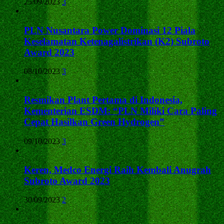
25/09/2023
3
PLN Nusantara Power Dominasi 12 Piala
Keselamatan Ketenagalistrikan (K2) Subroto
Award 2023
08/10/2023
3
Resmikan Plant Pertama di Indonesia,
Kementerian ESDM: “PLN Miliki Cara Paling
Cepat Hasilkan Green Hydrogen”
09/10/2023
3
Keren, Medco Energi Raih Kembali Anugrah
Subroto Award 2023
30/09/2023
2