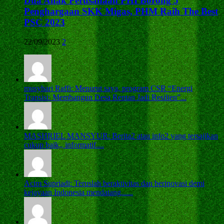
Dua Anak Perusahaan PHI Borong 5
Penghargaan SKK Migas, PHM Raih The Best
PSC 2023
22/09/2023
2
musyhari Raffi: Menurut saya, program CSR “Energi
Transisi: Membangun Desa Rentan Jadi Resilien”...
MASHRIEL MANSYUR: Berita2 atau info2 yang tersajikan
cukup baik,, informatif....
Acim Supriadi: Teruslah beraktivitas dan berinovasi demi
kejayaan Indonesia mendatang......