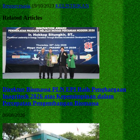
Resourcesasia
19/10/2023
KELISTRIKAN
Related Articles
Direktur Biomassa PLN EPI Raih Penghargaan
Inagritech 2026 atas Kepemimpinan dalam
Percepatan Pengembangan Biomassa
06/08/2026