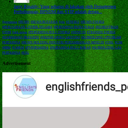
Jarry Rinaldy: Yang seharus di lakukan oleh Departemen
Perhubungan, BPSDM dan STIP adalah denga...
#pertamina
#BUMN
#RESOURCESASIA
#pln
#ENERGI
#BUMN ENERGI
#PERUSAHAAN LISTRIK NEGARA
#PERTAMINA PATRA NIAGA
#KEMENTRIAN
ESDM
#skk migas
#PERTAMINA HULU ENERGI
#MIND ID
#TRANSISI ENERGI
#DARMAWAN PRASODJO
#FADJAR DJOKO SANTOSO
#SUBHOLDING UPSTREAM
PERTAMINA
#BUMN HOLDING INDUSTRI PERTAMBANGAN MIND ID
#TJSL
#CSR
#BBM
#UMKM
#PTPERTAMINA
#PERTAMINA HULU ROKAN
#SUBHOLDING GAS
PERTAMINA
#ESG
Advertisement