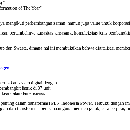
).”
formation of The Year”
”
nya mengikuti perkembangan zaman, namun juga value untuk korporasi
dengan bertambahnya kapasitas terpasang, kompleksitas jenis pembangki
p dan Swasta, dimana hal ini membuktikan bahwa digitalisasi member
rogen
erupakan sistem digital dengan
mbangkit listrik di 37 unit
 keandalan dan efisiensi.
ang penting dalam transformasi PLN Indonesia Power. Terbukti dengan 
ian dari transformasi perusahaan guna memacu gerak, cara berpikir, hi