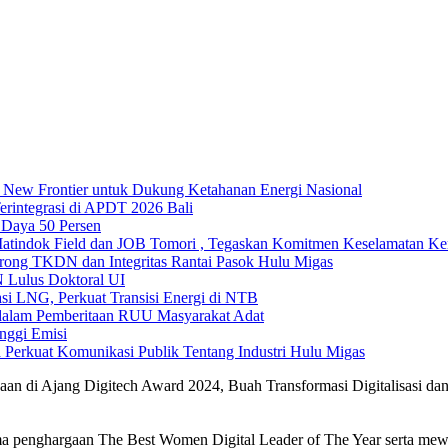
h New Frontier untuk Dukung Ketahanan Energi Nasional
erintegrasi di APDT 2026 Bali
Daya 50 Persen
ndok Field dan JOB Tomori , Tegaskan Komitmen Keselamatan Ker
rong TKDN dan Integritas Rantai Pasok Hulu Migas
 Lulus Doktoral UI
si LNG, Perkuat Transisi Energi di NTB
 dalam Pemberitaan RUU Masyarakat Adat
nggi Emisi
 Perkuat Komunikasi Publik Tentang Industri Hulu Migas
n di Ajang Digitech Award 2024, Buah Transformasi Digitalisasi dan
ma penghargaan The Best Women Digital Leader of The Year serta me