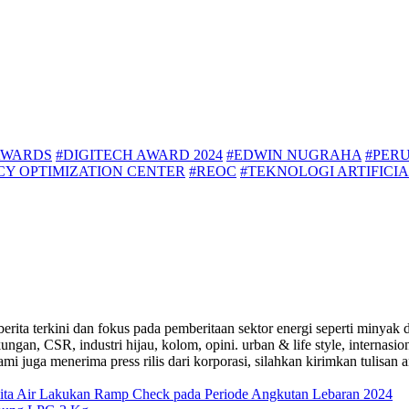
AWARDS
#DIGITECH AWARD 2024
#EDWIN NUGRAHA
#PER
NCY OPTIMIZATION CENTER
#REOC
#TEKNOLOGI ARTIFICI
a-berita terkini dan fokus pada pemberitaan sektor energi seperti mi
ungan, CSR, industri hijau, kolom, opini. urban & life style, internasi
i juga menerima press rilis dari korporasi, silahkan kirimkan tulisan a
ta Air Lakukan Ramp Check pada Periode Angkutan Lebaran 2024