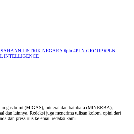
USAHAAN LISTRIK NEGARA
#pln
#PLN GROUP
#PLN
AL INTELLIGENCE
nyak dan gas bumi (MIGAS), mineral dan batubara (MINERBA),
onal dan lainnya. Redeksi juga menerima tulisan kolom, opini dari
nda dan press rilis ke email redaksi kami