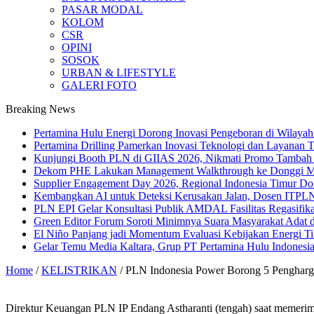
PASAR MODAL
KOLOM
CSR
OPINI
SOSOK
URBAN & LIFESTYLE
GALERI FOTO
Breaking News
Pertamina Hulu Energi Dorong Inovasi Pengeboran di Wilaya
Pertamina Drilling Pamerkan Inovasi Teknologi dan Layanan T
Kunjungi Booth PLN di GIIAS 2026, Nikmati Promo Tambah 
Dekom PHE Lakukan Management Walkthrough ke Donggi Mati
Supplier Engagement Day 2026, Regional Indonesia Timur Do
Kembangkan AI untuk Deteksi Kerusakan Jalan, Dosen ITPLN
PLN EPI Gelar Konsultasi Publik AMDAL Fasilitas Regasifika
Green Editor Forum Soroti Minimnya Suara Masyarakat Adat
El Niño Panjang jadi Momentum Evaluasi Kebijakan Energi Ti
Gelar Temu Media Kaltara, Grup PT Pertamina Hulu Indonesia
Home
/
KELISTRIKAN
/
PLN Indonesia Power Borong 5 Penghargaa
Direktur Keuangan PLN IP Endang Astharanti (tengah) saat memeri