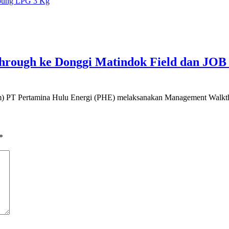
abung LPG 3 Kg
ough ke Donggi Matindok Field dan JOB 
 Pertamina Hulu Energi (PHE) melaksanakan Management Walk
*