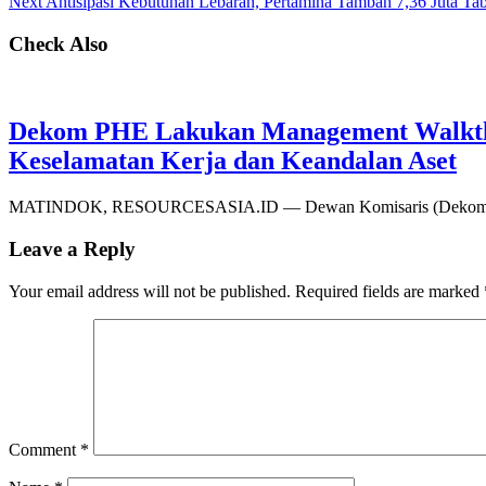
Next
Antisipasi Kebutuhan Lebaran, Pertamina Tambah 7,36 Juta T
Check Also
Dekom PHE Lakukan Management Walkthr
Keselamatan Kerja dan Keandalan Aset
MATINDOK, RESOURCESASIA.ID — Dewan Komisaris (Dekom) PT
Leave a Reply
Your email address will not be published.
Required fields are marked
Comment
*