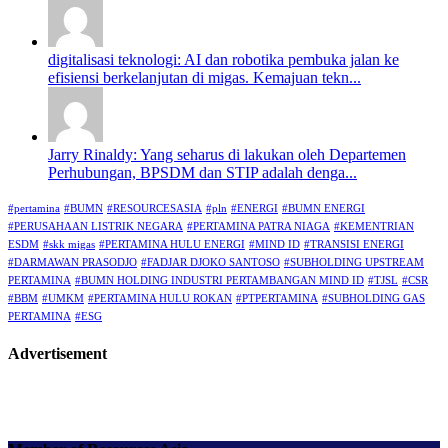
digitalisasi teknologi: AI dan robotika pembuka jalan ke
efisiensi berkelanjutan di migas. Kemajuan tekn...
Jarry Rinaldy: Yang seharus di lakukan oleh Departemen
Perhubungan, BPSDM dan STIP adalah denga...
#pertamina
#BUMN
#RESOURCESASIA
#pln
#ENERGI
#BUMN ENERGI
#PERUSAHAAN LISTRIK NEGARA
#PERTAMINA PATRA NIAGA
#KEMENTRIAN
ESDM
#skk migas
#PERTAMINA HULU ENERGI
#MIND ID
#TRANSISI ENERGI
#DARMAWAN PRASODJO
#FADJAR DJOKO SANTOSO
#SUBHOLDING UPSTREAM
PERTAMINA
#BUMN HOLDING INDUSTRI PERTAMBANGAN MIND ID
#TJSL
#CSR
#BBM
#UMKM
#PERTAMINA HULU ROKAN
#PTPERTAMINA
#SUBHOLDING GAS
PERTAMINA
#ESG
Advertisement