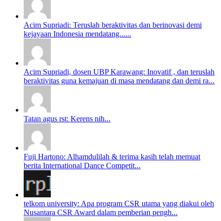
Acim Supriadi: Teruslah beraktivitas dan berinovasi demi
kejayaan Indonesia mendatang......
Acim Supriadi, dosen UBP Karawang: Inovatif , dan teruslah
beraktivitas guna kemajuan di masa mendatang dan demi ra...
Tatan agus rst: Kerens nih...
Fuji Hartono: Alhamdulilah & terima kasih telah memuat
berita International Dance Competit...
telkom university: Apa program CSR utama yang diakui oleh
Nusantara CSR Award dalam pemberian pengh...