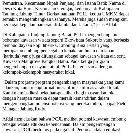
Pemusiran, Kecamatan Nipah Panjang, dan Istana Batik Naima di
Desa Kota Baru, Kecamatan Geragai, keduanya di Kabupaten
Tanjung Jabung Timur. Berkat bantuan PCJL, kedua UMKM dapat
semakin mengembangkan usahanya. Mereka juga sudah mengikuti
berbagai kegiatan pameran di Jambi dan Jakarta,” jelas Afdal.
Di Kabupaten Tanjung Jabung Barat, PCJL mengembangkan
beberapa kawasan wisata seperti Ekowisata Sukorejo yang berbasis
pembudidayaan kopi liberika, Embung Bina Lestari yang
merupakan embung pencegahan kebakaran hutan dan lahan
(karhutla) yang juga difungsikan sebagai kawasan wisata air, serta
Kawasan Mangrove Pangkal Babu. Pada ketiga program
pengembangan masyarakat ini, PCJL bekerja sama dengan
kelompok-kelompok masyarakat lokal.
“Dalam program-program pengembangan masyarakat yang kami
jalankan, kami menghormati inisiatif-inisiatif masyarakat lokal.
Kami memfasilitasi pelatihan-pelatihan bagi masyarakat lokal
dengan harapan mereka dapat meraih kemandirian dalam
mengembangkan potensi-potensi yang mereka miliki,” papar Field
Manager Jabung Rudy.
Afdal menjelaskan bahwa PCJL melihat potensi kawasan embung
sebagai wisata edukasi kebencanaan. Dalam pengembangan
kawasan, PCJL berfokus pada tiga hal. Pertama adalah edukasi