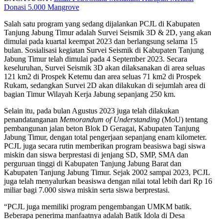
Donasi 5.000 Mangrove
Salah satu program yang sedang dijalankan PCJL di Kabupaten
Tanjung Jabung Timur adalah Survei Seismik 3D & 2D, yang akan
dimulai pada kuartal keempat 2023 dan berlangsung selama 15
bulan. Sosialisasi kegiatan Survei Seismik di Kabupaten Tanjung
Jabung Timur telah dimulai pada 4 September 2023. Secara
keseluruhan, Survei Seismik 3D akan dilaksanakan di area seluas
121 km2 di Prospek Ketemu dan area seluas 71 km2 di Prospek
Rukam, sedangkan Survei 2D akan dilakukan di sejumlah area di
bagian Timur Wilayah Kerja Jabung sepanjang 250 km.
Selain itu, pada bulan Agustus 2023 juga telah dilakukan
penandatanganan
Memorandum of Understanding
(MoU) tentang
pembangunan jalan beton Blok D Geragai, Kabupaten Tanjung
Jabung Timur, dengan total pengerjaan sepanjang enam kilometer.
PCJL juga secara rutin memberikan program beasiswa bagi siswa
miskin dan siswa berprestasi di jenjang SD, SMP, SMA dan
perguruan tinggi di Kabupaten Tanjung Jabung Barat dan
Kabupaten Tanjung Jabung Timur. Sejak 2002 sampai 2023, PCJL
juga telah menyalurkan beasiswa dengan nilai total lebih dari Rp 16
miliar bagi 7.000 siswa miskin serta siswa berprestasi.
“PCJL juga memiliki program pengembangan UMKM batik.
Beberapa penerima manfaatnya adalah Batik Idola di Desa