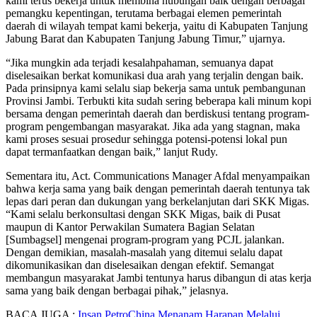
kami terus bekerja untuk membina hubungan baik dengan berbagai
pemangku kepentingan, terutama berbagai elemen pemerintah
daerah di wilayah tempat kami bekerja, yaitu di Kabupaten Tanjung
Jabung Barat dan Kabupaten Tanjung Jabung Timur,” ujarnya.
“Jika mungkin ada terjadi kesalahpahaman, semuanya dapat
diselesaikan berkat komunikasi dua arah yang terjalin dengan baik.
Pada prinsipnya kami selalu siap bekerja sama untuk pembangunan
Provinsi Jambi. Terbukti kita sudah sering beberapa kali minum kopi
bersama dengan pemerintah daerah dan berdiskusi tentang program-
program pengembangan masyarakat. Jika ada yang stagnan, maka
kami proses sesuai prosedur sehingga potensi-potensi lokal pun
dapat termanfaatkan dengan baik,” lanjut Rudy.
Sementara itu, Act. Communications Manager Afdal menyampaikan
bahwa kerja sama yang baik dengan pemerintah daerah tentunya tak
lepas dari peran dan dukungan yang berkelanjutan dari SKK Migas.
“Kami selalu berkonsultasi dengan SKK Migas, baik di Pusat
maupun di Kantor Perwakilan Sumatera Bagian Selatan
[Sumbagsel] mengenai program-program yang PCJL jalankan.
Dengan demikian, masalah-masalah yang ditemui selalu dapat
dikomunikasikan dan diselesaikan dengan efektif. Semangat
membangun masyarakat Jambi tentunya harus dibangun di atas kerja
sama yang baik dengan berbagai pihak,” jelasnya.
BACA JUGA :
Insan PetroChina Menanam Harapan Melalui