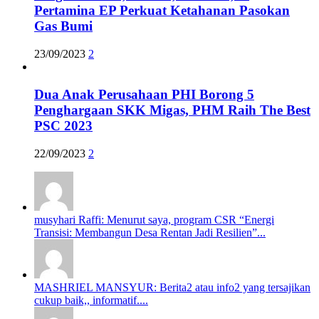
Pertamina EP Perkuat Ketahanan Pasokan
Gas Bumi
23/09/2023
2
Dua Anak Perusahaan PHI Borong 5
Penghargaan SKK Migas, PHM Raih The Best
PSC 2023
22/09/2023
2
musyhari Raffi: Menurut saya, program CSR “Energi
Transisi: Membangun Desa Rentan Jadi Resilien”...
MASHRIEL MANSYUR: Berita2 atau info2 yang tersajikan
cukup baik,, informatif....