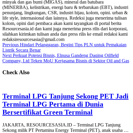
minyak dan gas bumi (MIGAS), mineral dan batubara
(MINERBA), kelistrikan, energi baru & terbarukan (EBT), industri
penunjang, lingkungan, CSR, industri hijau, kolom, opini. urban &
life style, internasional dan lainnya. Redeksi juga menerima tulisan
kolom, opini dari pembaca akan kami tayangkan di portal berita
Resourcesasia.id dan kami juga menerima press rilis dari korporasi,
silahkan kirimkan tulisan anda dan press rilis ke email redaksi kami
redaksiresourcesasia@gmail.com
Previous
Hindari Pelanggaran, Begini Tips PLN untuk Pemakaian
Listrik Secara Benar
Next
Perkuat Potensi Bisnis, Elnusa Gandeng Daqing Oilfield
Company, Ltd Teken MoU Kerjasama Bisnis di Sektor Oil and Gas
Check Also
Terminal LPG Tanjung Sekong PET Jadi
Terminal LPG Pertama di Dunia
Bersertifikat Green Terminal
JAKARTA, RESOURCESASIA.ID – Terminal LPG Tanjung
Sekong milik PT Pertamina Energy Terminal (PET), anak usaha …