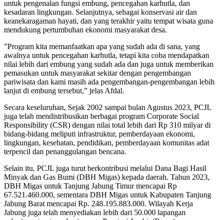
untuk pengenalan fungsi embung, pencegahan karhutla, dan
kesadaran lingkungan. Selanjutnya, sebagai konservasi air dan
keanekaragaman hayati, dan yang terakhir yaitu tempat wisata guna
mendukung pertumbuhan ekonomi masyarakat desa.
”Program kita memanfaatkan apa yang sudah ada di sana, yang
awalnya untuk pencegahan karhutla, tetapi kita coba mendapatkan
nilai lebih dari embung yang sudah ada dan juga untuk memberikan
pemasukan untuk masyarakat sekitar dengan pengembangan
pariwisata dan kami masih ada pengembangan-pengembangan lebih
lanjut di embung tersebut,” jelas Afdal.
Secara keseluruhan, Sejak 2002 sampai bulan Agustus 2023, PCJL
juga telah mendistribusikan berbagai program Corporate Social
Responsibility (CSR) dengan nilai total lebih dari Rp 310 milyar di
bidang-bidang meliputi infrastruktur, pemberdayaan ekonomi,
lingkungan, kesehatan, pendidikan, pemberdayaan komunitas adat
terpencil dan penanggulangan bencana.
Selain itu, PCJL juga turut berkontribusi melalui Dana Bagi Hasil
Minyak dan Gas Bumi (DBH Migas) kepada daerah. Tahun 2023,
DBH Migas untuk Tanjung Jabung Timur mencapai Rp
67.521.460.000, sementara DBH Migas untuk Kabupaten Tanjung
Jabung Barat mencapai Rp. 248.195.883.000. Wilayah Kerja
Jabung juga telah menyediakan lebih dari 50.000 lapangan