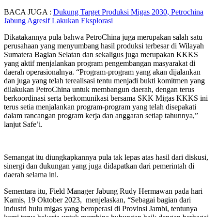
BACA JUGA :
Dukung Target Produksi Migas 2030, Petrochina
Jabung Agresif Lakukan Eksplorasi
Dikatakannya pula bahwa PetroChina juga merupakan salah satu
perusahaan yang menyumbang hasil produksi terbesar di Wilayah
Sumatera Bagian Selatan dan sekaligus juga merupakan KKKS
yang aktif menjalankan program pengembangan masyarakat di
daerah operasionalnya. “Program-program yang akan dijalankan
dan juga yang telah terealisasi tentu menjadi bukti komitmen yang
dilakukan PetroChina untuk membangun daerah, dengan terus
berkoordinasi serta berkomunikasi bersama SKK Migas KKKS ini
terus setia menjalankan program-program yang telah disepakati
dalam rancangan program kerja dan anggaran setiap tahunnya,”
lanjut Safe’i.
Semangat itu diungkapkannya pula tak lepas atas hasil dari diskusi,
sinergi dan dukungan yang juga didapatkan dari pemerintah di
daerah selama ini.
Sementara itu, Field Manager Jabung Rudy Hermawan pada hari
Kamis, 19 Oktober 2023, menjelaskan, “Sebagai bagian dari
industri hulu migas yang beroperasi di Provinsi Jambi, tentunya