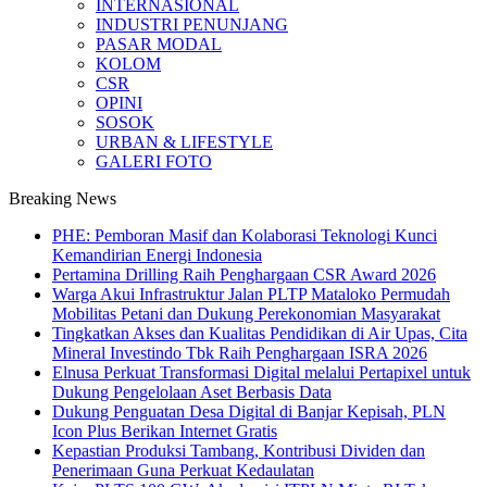
INTERNASIONAL
INDUSTRI PENUNJANG
PASAR MODAL
KOLOM
CSR
OPINI
SOSOK
URBAN & LIFESTYLE
GALERI FOTO
Breaking News
PHE: Pemboran Masif dan Kolaborasi Teknologi Kunci
Kemandirian Energi Indonesia
Pertamina Drilling Raih Penghargaan CSR Award 2026
Warga Akui Infrastruktur Jalan PLTP Mataloko Permudah
Mobilitas Petani dan Dukung Perekonomian Masyarakat
Tingkatkan Akses dan Kualitas Pendidikan di Air Upas, Cita
Mineral Investindo Tbk Raih Penghargaan ISRA 2026
Elnusa Perkuat Transformasi Digital melalui Pertapixel untuk
Dukung Pengelolaan Aset Berbasis Data
Dukung Penguatan Desa Digital di Banjar Kepisah, PLN
Icon Plus Berikan Internet Gratis
Kepastian Produksi Tambang, Kontribusi Dividen dan
Penerimaan Guna Perkuat Kedaulatan