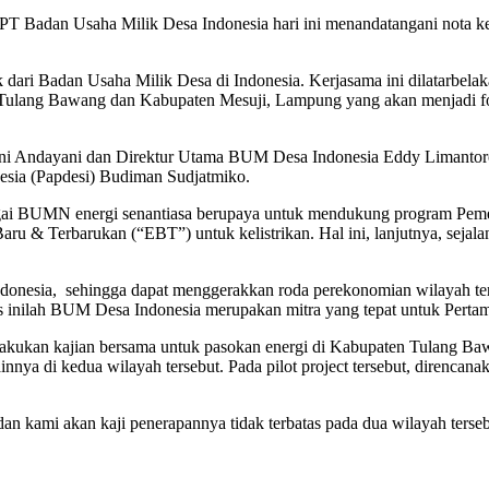
 PT Badan Usaha Milik Desa Indonesia hari ini menandatangani nota 
i Badan Usaha Milik Desa di Indonesia. Kerjasama ini dilatarbelak
n Tulang Bawang dan Kabupaten Mesuji, Lampung yang akan menjadi f
ni Andayani dan Direktur Utama BUM Desa Indonesia Eddy Limantoro 
sia (Papdesi) Budiman Sudjatmiko.
ai BUMN energi senantiasa berupaya untuk mendukung program Pemeri
Baru & Terbarukan (“EBT”) untuk kelistrikan. Hal ini, lanjutnya, sej
donesia, sehingga dapat menggerakkan roda perekonomian wilayah ter
ks inilah BUM Desa Indonesia merupakan mitra yang tepat untuk Pertam
akukan kajian bersama untuk pasokan energi di Kabupaten Tulang Ba
nya di kedua wilayah tersebut. Pada pilot project tersebut, direncan
an kami akan kaji penerapannya tidak terbatas pada dua wilayah tersebu