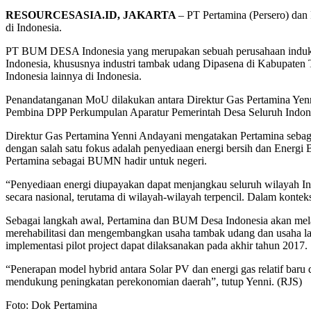
RESOURCESASIA.ID, JAKARTA
– PT Pertamina (Persero) dan
di Indonesia.
PT BUM DESA Indonesia yang merupakan sebuah perusahaan induk dar
Indonesia, khususnya industri tambak udang Dipasena di Kabupate
Indonesia lainnya di Indonesia.
Penandatanganan MoU dilakukan antara Direktur Gas Pertamina Yen
Pembina DPP Perkumpulan Aparatur Pemerintah Desa Seluruh Indone
Direktur Gas Pertamina Yenni Andayani mengatakan Pertamina sebag
dengan salah satu fokus adalah penyediaan energi bersih dan Energi 
Pertamina sebagai BUMN hadir untuk negeri.
“Penyediaan energi diupayakan dapat menjangkau seluruh wilayah In
secara nasional, terutama di wilayah-wilayah terpencil. Dalam konte
Sebagai langkah awal, Pertamina dan BUM Desa Indonesia akan mel
merehabilitasi dan mengembangkan usaha tambak udang dan usaha lain
implementasi pilot project dapat dilaksanakan pada akhir tahun 2017.
“Penerapan model hybrid antara Solar PV dan energi gas relatif baru d
mendukung peningkatan perekonomian daerah”, tutup Yenni. (RJS)
Foto: Dok Pertamina