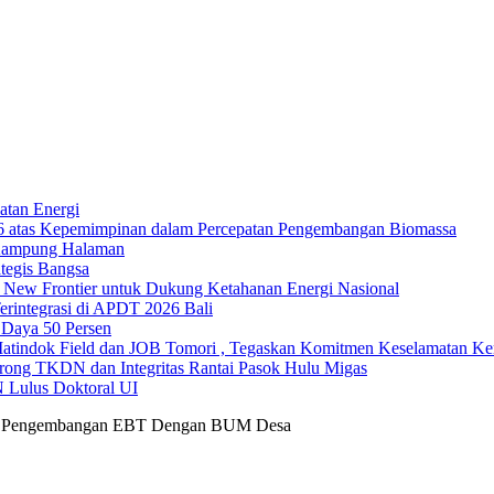
atan Energi
26 atas Kepemimpinan dalam Percepatan Pengembangan Biomassa
 Kampung Halaman
tegis Bangsa
h New Frontier untuk Dukung Ketahanan Energi Nasional
erintegrasi di APDT 2026 Bali
Daya 50 Persen
ndok Field dan JOB Tomori , Tegaskan Komitmen Keselamatan Ker
rong TKDN dan Integritas Rantai Pasok Hulu Migas
 Lulus Doktoral UI
ama Pengembangan EBT Dengan BUM Desa