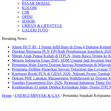
PASAR MODAL
KOLOM
CSR
OPINI
SOSOK
URBAN & LIFESTYLE
GALERI FOTO
Breaking News
Jelang HUT RI, 3 Sumur Infill Baru di Zona 4 Dukung Kedaul
Direktur Biomassa PLN EPI Raih Penghargaan Inagritech 20
Mimpi Anak Papua Kuliah di ITPLN, Ingin Bawa Terang ke
Menuju Indonesia Emas 2045, SDM Unggul Jadi Investasi Stra
Pertamina Hulu Energi Dorong Inovasi Pengeboran di Wilaya
Pertamina Drilling Pamerkan Inovasi Teknologi dan Layanan T
Kunjungi Booth PLN di GIIAS 2026, Nikmati Promo Tambah 
Dekom PHE Lakukan Management Walkthrough ke Donggi Mati
Supplier Engagement Day 2026, Regional Indonesia Timur Do
Kembangkan AI untuk Deteksi Kerusakan Jalan, Dosen ITPLN
Home
/
ENERGI MINYAK & GAS
/
Pertamina Sepakati Kerjas