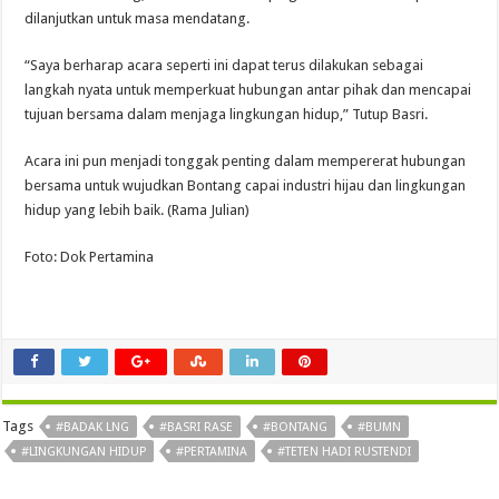
dilanjutkan untuk masa mendatang.
“Saya berharap acara seperti ini dapat terus dilakukan sebagai
langkah nyata untuk memperkuat hubungan antar pihak dan mencapai
tujuan bersama dalam menjaga lingkungan hidup,” Tutup Basri.
Acara ini pun menjadi tonggak penting dalam mempererat hubungan
bersama untuk wujudkan Bontang capai industri hijau dan lingkungan
hidup yang lebih baik. (Rama Julian)
Foto: Dok Pertamina
Tags
#BADAK LNG
#BASRI RASE
#BONTANG
#BUMN
#LINGKUNGAN HIDUP
#PERTAMINA
#TETEN HADI RUSTENDI