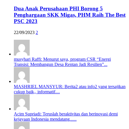
Dua Anak Perusahaan PHI Borong 5
Penghargaan SKK Migas, PHM Raih The Best
PSC 2023
22/09/2023
2
musyhari Raffi: Menurut saya, program CSR “Energi
Transisi: Membangun Desa Rentan Jadi Resilien”...
MASHRIEL MANSYUR: Berita2 atau info2 yang tersajikan
cukup baik,, informatif....
Acim Supriadi: Teruslah beraktivitas dan berinovasi demi
kejayaan Indonesia mendatang......