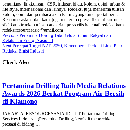
penunjang, lingkungan, CSR, industri hijau, kolom, opini. urban &
life style, internasional dan lainnya. Redeksi juga menerima tulisan
kolom, opini dari pembaca akan kami tayangkan di portal berita
Resourcesasia.id dan kami juga menerima press rilis dari korporasi,
silahkan kirimkan tulisan anda dan press rilis ke email redaksi kami
redaksiresourcesasia@gmail.com
Previous
Pertamina Dorong Tata Kelola Sumur Rakyat dan
Ketahanan Energi Nasional
Next
Percepat Target NZE 2050, Kemenperin Perkuat Lima Pilar
Reduksi Emisi Industri
Check Also
Pertamina Drilling Raih Media Relations
Awards 2026 Berkat Program Air Bersih
di Klamono
JAKARTA, RESOURCESASIA.ID – PT Pertamina Drilling
Services Indonesia (Pertamina Drilling) kembali menorehkan
prestasi di bidang …