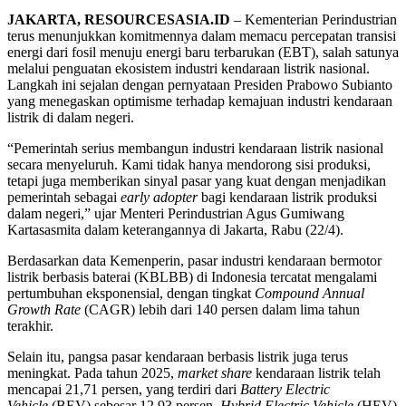
JAKARTA, RESOURCESASIA.ID
– Kementerian Perindustrian
terus menunjukkan komitmennya dalam memacu percepatan transisi
energi dari fosil menuju energi baru terbarukan (EBT), salah satunya
melalui penguatan ekosistem industri kendaraan listrik nasional.
Langkah ini sejalan dengan pernyataan Presiden Prabowo Subianto
yang menegaskan optimisme terhadap kemajuan industri kendaraan
listrik di dalam negeri.
“Pemerintah serius membangun industri kendaraan listrik nasional
secara menyeluruh. Kami tidak hanya mendorong sisi produksi,
tetapi juga memberikan sinyal pasar yang kuat dengan menjadikan
pemerintah sebagai
early adopter
bagi kendaraan listrik produksi
dalam negeri,” ujar Menteri Perindustrian Agus Gumiwang
Kartasasmita dalam keterangannya di Jakarta, Rabu (22/4).
Berdasarkan data Kemenperin, pasar industri kendaraan bermotor
listrik berbasis baterai (KBLBB) di Indonesia tercatat mengalami
pertumbuhan eksponensial, dengan tingkat
Compound Annual
Growth Rate
(CAGR) lebih dari 140 persen dalam lima tahun
terakhir.
Selain itu, pangsa pasar kendaraan berbasis listrik juga terus
meningkat. Pada tahun 2025,
market share
kendaraan listrik telah
mencapai 21,71 persen, yang terdiri dari
Battery Electric
Vehicle
(BEV) sebesar 12,93 persen,
Hybrid Electric Vehicle
(HEV)