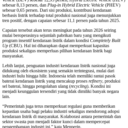
sebesar 8,13 persen, dan
Plug-in Hybrid Electric Vehicle
(PHEV)
sebesar 0,65 persen. Dari sisi produksi, kontribusi kendaraan
berbasis listrik terhadap total produksi nasional juga menunjukkan
tren positif, dengan capaian sebesar 11,1 persen pada tahun 2025.
Capaian tersebut akan terus meningkat pada tahun 2026 seiring
mulai beroperasinya sejumlah pabrikan baru yang mengikuti
program insentif kendaraan listrik dalam kondisi
Completely Built
Up
(CBU). Hal ini diharapkan dapat memperkuat kapasitas
produksi sekaligus memperluas pilihan kendaraan listrik bagi
masyarakat.
Lebih lanjut, penguatan industri kendaraan listrik nasional juga
didukung oleh ekosistem yang semakin terintegrasi, mulai dari
industri hulu hingga hilir. Indonesia telah memiliki rantai pasok
baterai kendaraan listrik yang mencakup proses
refinery
, produksi
sel baterai, hingga pengolahan ulang (
recycling
). Kondisi ini
menjadi keunggulan tersendiri yang tidak dimiliki banyak negara
lain.
“Pemerintah juga terus memperkuat regulasi guna memberikan
kepastian usaha bagi pelaku industri sekaligus mendorong adopsi
kendaraan listrik di masyarakat. Kolaborasi antara pemerintah dan
sektor swasta pun menjadi faktor kunci dalam mempercepat
pengembangan industri ini,” kata Menperin.