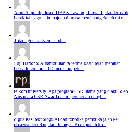
Acim Supriadi, dosen UBP Karawang: Inovatif , dan teruslah
beraktivitas guna kemajuan di masa mendatang dan demi ra...
Tatan agus rst: Kerens nih...
Fuji Hartono: Alhamdulilah & terima kasih telah memuat
berita International Dance Competit...
telkom university: Apa program CSR utama yang diakui oleh
Nusantara CSR Award dalam pemberian pengh...
digitalisasi teknologi: AI dan robotika pembuka jalan ke
efisiensi berkelanjutan di migas. Kemajuan tekn...