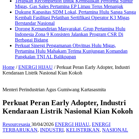
Terapkan Recompletion untuk Kembalikan Performa Sumur
Migas, Gas Sales Pertamina EP Limau Terus Menanjak
Dukung Kapasitas SDM Lokal, Pertamina Hulu Sanga Sanga
Kembali Fasilitasi Pelatihan Sertifikasi Operator K3 Migas
Berstandar Nasional
Dorong Kemandirian Masyarakat, Grup Pertamina Hulu
Indonesia Zona 9 Konsisten Jalankan Program CSR Di
Berbagai Bidang
Perkuat Sinergi Pengamanan Obvitnas Hulu Migas,
Pertamina Hulu Mahakam Terima Kunjungan Komandan
Pangkalan TNI AL Balikpapan
Home
/
ENERGI HIJAU
/
Perkuat Peran Early Adopter, Industri
Kendaraan Listrik Nasional Kian Kokoh
Menteri Perindustrian Agus Gumiwang Kartasasmita
Perkuat Peran Early Adopter, Industri
Kendaraan Listrik Nasional Kian Kokoh
Resourcesasia
30/04/2026
ENERGI HIJAU
,
ENERGI
TERBARUKAN
,
INDUSTRI
,
KELISTRIKAN
,
NASIONAL