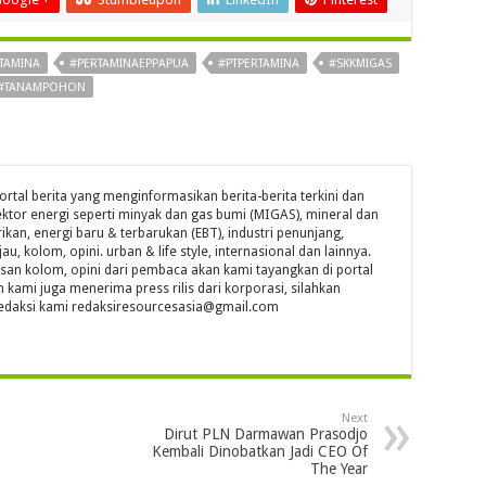
TAMINA
#PERTAMINAEPPAPUA
#PTPERTAMINA
#SKKMIGAS
#TANAMPOHON
ortal berita yang menginformasikan berita-berita terkini dan
ktor energi seperti minyak dan gas bumi (MIGAS), mineral dan
ikan, energi baru & terbarukan (EBT), industri penunjang,
jau, kolom, opini. urban & life style, internasional dan lainnya.
isan kolom, opini dari pembaca akan kami tayangkan di portal
n kami juga menerima press rilis dari korporasi, silahkan
l redaksi kami redaksiresourcesasia@gmail.com
Next
Dirut PLN Darmawan Prasodjo
Kembali Dinobatkan Jadi CEO Of
The Year