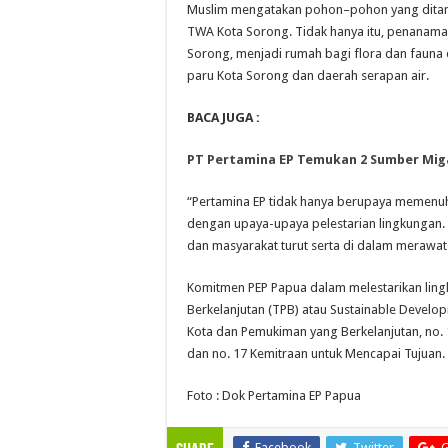
Muslim mengatakan pohon–pohon yang ditana
TWA Kota Sorong. Tidak hanya itu, penanam
Sorong, menjadi rumah bagi flora dan fauna
paru Kota Sorong dan daerah serapan air.
BACA JUGA :
PT Pertamina EP Temukan 2 Sumber Mig
“Pertamina EP tidak hanya berupaya memenu
dengan upaya-upaya pelestarian lingkungan.
dan masyarakat turut serta di dalam merawat
Komitmen PEP Papua dalam melestarikan li
Berkelanjutan (TPB) atau Sustainable Develop
Kota dan Pemukiman yang Berkelanjutan, no. 
dan no. 17 Kemitraan untuk Mencapai Tujuan. 
Foto : Dok Pertamina EP Papua
Facebook
Twitter
G