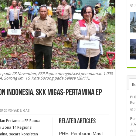
3
 pada 28 November, PEP Papua menginisiasi penanaman 1.000
 Sorong km. 16, Kota Sorong pada Selasa (28/11).
Re
n Indonesia, SKK Migas-Pertamina EP
PHE
Kun
0
ERGI MINYAK & GAS
Per
Related Articles
dan Pertamina EP Papua
20
i Zona 14 Regional
0
PHE: Pemboran Masif
ina, secara konsisten