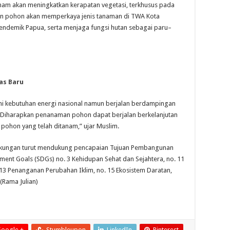
m akan meningkatkan kerapatan vegetasi, terkhusus pada
an pohon akan memperkaya jenis tanaman di TWA Kota
 endemik Papua, serta menjaga fungsi hutan sebagai paru–
as Baru
hi kebutuhan energi nasional namun berjalan berdampingan
 Diharapkan penanaman pohon dapat berjalan berkelanjutan
 pohon yang telah ditanam,” ujar Muslim.
ngkungan turut mendukung pencapaian Tujuan Pembangunan
ment Goals (SDGs) no. 3 Kehidupan Sehat dan Sejahtera, no. 11
13 Penanganan Perubahan Iklim, no. 15 Ekosistem Daratan,
(Rama Julian)
oogle +
Stumbleupon
LinkedIn
Pinterest