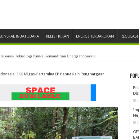
INERAL & BATUBARA
KELISTRIKAN
ENERGI TERBARUKAN
REGULASI
laborasi Teknologi Kunci Kemandirian Energi Indonesia
ndonesia, SKK Migas-Pertamina EP Papua Raih Penghargaan
Pop
Pe
Dis
0
Imp
Neg
2
GE
BA