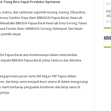
n Tiung Biru Capai Produksi Optimum
0
ES
ian, matoa, dan rambutan sejumlah masing-masing 200 pohon,
202
servasi Sumber Daya Alam (BBKSDA) Papua Barat, Kwarcab
0
 Wanabakti BBKSDA Papua Barat Kwarcab Kota Sorong, Fauna
siswa Pecinta Alam UNIMUDA Sorong, Kelompok Tani Hutan
pemilik ulayat.
Adv
DA Papua Barat atas komitmennya dalam melestarikan
n Kepala BBKSDA Papua Barat Johny Santoso dan diterima
engapresiasi peran serta SKK Migas-PEP Papua dalam
men, dan kerja sama menjadi kunci utama di dalam mengurangi
on. Kami berharap penguatan komitmen dan kerja sama di
jarnya.