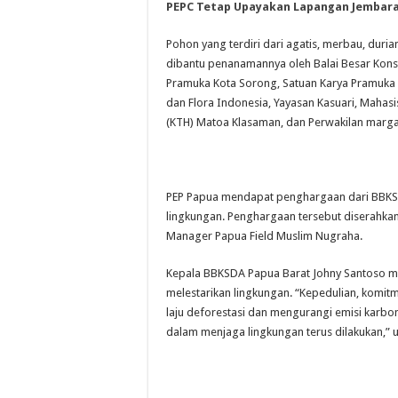
PEPC Tetap Upayakan Lapangan Jembara
Pohon yang terdiri dari agatis, merbau, dur
dibantu penanamannya oleh Balai Besar Kon
Pramuka Kota Sorong, Satuan Karya Pramuka
dan Flora Indonesia, Yayasan Kasuari, Maha
(KTH) Matoa Klasaman, dan Perwakilan marga 
PEP Papua mendapat penghargaan dari BBKS
lingkungan. Penghargaan tersebut diserahka
Manager Papua Field Muslim Nugraha.
Kepala BBKSDA Papua Barat Johny Santoso m
melestarikan lingkungan. “Kepedulian, komit
laju deforestasi dan mengurangi emisi karb
dalam menjaga lingkungan terus dilakukan,” u