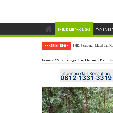
ENERGI MINYAK & GAS
TAMBANG M
Breaking News
PHE: Pemboran Masif dan Ko
Home
/
CSR
/
Peringati Hari Menanam Pohon I