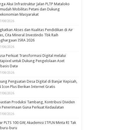
ga Akui Infrastruktur Jalan PLTP Mataloko
mudah Mobilitas Petani dan Dukung
rekonomian Masyarakat
7/08/2026
gkatkan Akses dan Kualitas Pendidikan di Air
s, Cita Mineral Investindo Tbk Raih
nghargaan ISRA 2026
7/08/2026
usa Perkuat Transformasi Digital melalui
tapixel untuk Dukung Pengelolaan Aset
basis Data
7/08/2026
ung Penguatan Desa Digital di Banjar Kepisah,
 Icon Plus Berikan Internet Gratis
7/08/2026
astian Produksi Tambang, Kontribusi Dividen
 Penerimaan Guna Perkuat Kedaulatan
7/08/2026
ar PLTS 100 GW, Akademisi ITPLN Minta RI Tak
rburu-buru