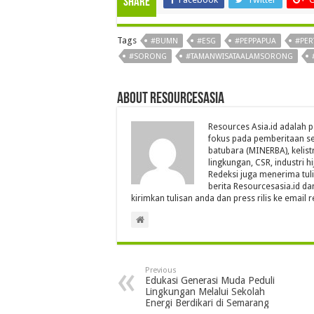
Share
Tags
#BUMN
#ESG
#PEPPAPUA
#PER
#SORONG
#TAMANWISATAALAMSORONG
About Resourcesasia
Resources Asia.id adalah p
fokus pada pemberitaan se
batubara (MINERBA), kelistr
lingkungan, CSR, industri hi
Redeksi juga menerima tul
berita Resourcesasia.id da
kirimkan tulisan anda dan press rilis ke emai
Previous
Edukasi Generasi Muda Peduli
Lingkungan Melalui Sekolah
Energi Berdikari di Semarang