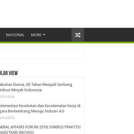
NASIONAL
MORE
ular view
labuhan Dumai, 60 Tahun Menjadi Gerbang
tribusi Minyak Indonesia
2/05/2018
lementasi Kesehatan dan Keselamatan Kerja di
ara Berkembang Menuju Industri 4.0
4/04/2019
NERAL AFFAIRS FORUM 2018: SINERGI PRAKTISI
NGKITKAN INOVASI