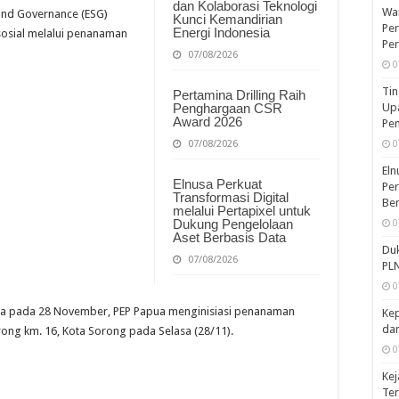
dan Kolaborasi Teknologi
War
 and Governance (ESG)
Kunci Kemandirian
Per
Energi Indonesia
sosial melalui penanaman
Pe
07/08/2026
0
Tin
Pertamina Drilling Raih
Penghargaan CSR
Upa
Award 2026
Pe
07/08/2026
0
Eln
Elnusa Perkuat
Per
Transformasi Digital
Ber
melalui Pertapixel untuk
Dukung Pengelolaan
0
Aset Berbasis Data
Duk
07/08/2026
PLN
0
a pada 28 November, PEP Papua menginisiasi penanaman
Kep
dan
ong km. 16, Kota Sorong pada Selasa (28/11).
0
Kej
Te