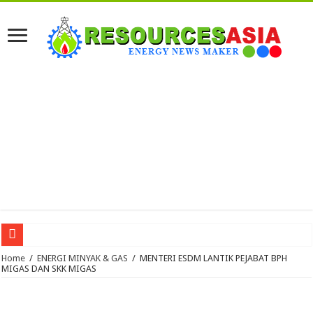
PHE: Pemboran Masif dan Kolaborasi Teknologi Kunci Kemandirian Energi Indo
Home
/
ENERGI MINYAK & GAS
/
MENTERI ESDM LANTIK PEJABAT BPH
MIGAS DAN SKK MIGAS
Pertamina Drilling Raih Penghargaan CSR Award 2026
Warga Akui Infrastruktur Jalan PLTP Mataloko Permudah Mobilitas Petani dan