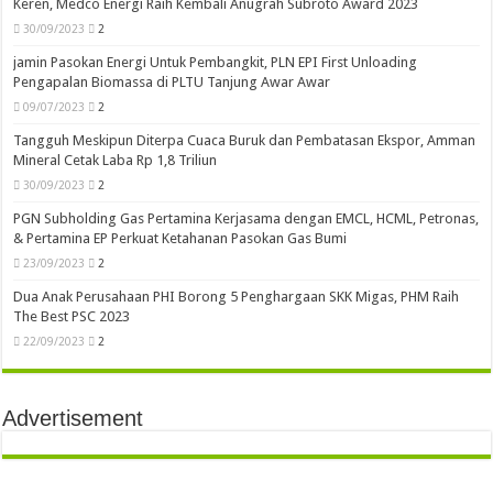
Keren, Medco Energi Raih Kembali Anugrah Subroto Award 2023
30/09/2023
2
jamin Pasokan Energi Untuk Pembangkit, PLN EPI First Unloading
Pengapalan Biomassa di PLTU Tanjung Awar Awar
09/07/2023
2
Tangguh Meskipun Diterpa Cuaca Buruk dan Pembatasan Ekspor, Amman
Mineral Cetak Laba Rp 1,8 Triliun
30/09/2023
2
PGN Subholding Gas Pertamina Kerjasama dengan EMCL, HCML, Petronas,
& Pertamina EP Perkuat Ketahanan Pasokan Gas Bumi
23/09/2023
2
Dua Anak Perusahaan PHI Borong 5 Penghargaan SKK Migas, PHM Raih
The Best PSC 2023
22/09/2023
2
Advertisement