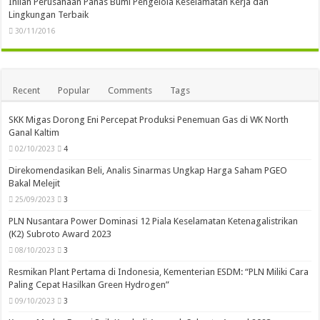
Inilah Perusahaan Panas Bumi Pengelola Keselamatan Kerja dan
Lingkungan Terbaik
30/11/2016
Recent
Popular
Comments
Tags
SKK Migas Dorong Eni Percepat Produksi Penemuan Gas di WK North
Ganal Kaltim
02/10/2023
4
Direkomendasikan Beli, Analis Sinarmas Ungkap Harga Saham PGEO
Bakal Melejit
25/09/2023
3
PLN Nusantara Power Dominasi 12 Piala Keselamatan Ketenagalistrikan
(K2) Subroto Award 2023
08/10/2023
3
Resmikan Plant Pertama di Indonesia, Kementerian ESDM: “PLN Miliki Cara
Paling Cepat Hasilkan Green Hydrogen”
09/10/2023
3