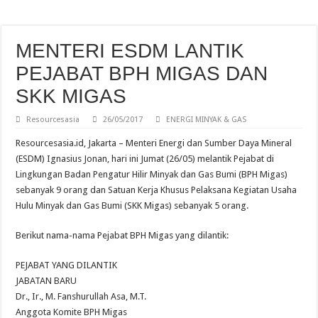
Tingkatkan Akses dan Kualitas Pendidikan di Air Upas, Cita Mineral Investind
Elnusa Perkuat Transformasi Digital melalui Pertapixel untuk Dukung Pengelola
MENTERI ESDM LANTIK
Dukung Penguatan Desa Digital di Banjar Kepisah, PLN Icon Plus Berikan Intern
PEJABAT BPH MIGAS DAN
Kepastian Produksi Tambang, Kontribusi Dividen dan Penerimaan Guna Perkuat
SKK MIGAS
Kejar PLTS 100 GW, Akademisi ITPLN Minta RI Tak Terburu-buru
Resourcesasia
26/05/2017
ENERGI MINYAK & GAS
ESDM Tetapkan HBA Periode Pertama Agustus 2026 USD 124,44 per Ton, Turun 
Resourcesasia.id, Jakarta – Menteri Energi dan Sumber Daya Mineral
Terminal LPG Tanjung Sekong PET Jadi Terminal LPG Pertama di Dunia Berserti
(ESDM) Ignasius Jonan, hari ini Jumat (26/05) melantik Pejabat di
Lingkungan Badan Pengatur Hilir Minyak dan Gas Bumi (BPH Migas)
sebanyak 9 orang dan Satuan Kerja Khusus Pelaksana Kegiatan Usaha
Hulu Minyak dan Gas Bumi (SKK Migas) sebanyak 5 orang.
Berikut nama-nama Pejabat BPH Migas yang dilantik:
PEJABAT YANG DILANTIK
JABATAN BARU
Dr., Ir., M. Fanshurullah Asa, M.T.
Anggota Komite BPH Migas