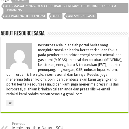
#HERMASYAH Y NASROEN CORPORATE SECRETARY SUBHOLDING UPSTREAM
PERTAMINA
#PERTAMINA HULU ENERGI
#PHE
#RESOURCESASIA
About Resourcesasia
Resources Asia.id adalah portal berita yang
menginformasikan berita-berita terkini dan fokus
pada pemberitaan sektor energi seperti minyak dan
gas bumi (MIGAS), mineral dan batubara (MINERBA),
kelistrikan, energi baru & terbarukan (EBT), industri
penunjang, lingkungan, CSR, industri hijau, kolom,
opini. urban & life style, internasional dan lainnya. Redeksi juga
menerima tulisan kolom, opini dari pembaca akan kami tayangkan di
portal berita Resourcesasia.id dan kami juga menerima press rilis dari
korporasi, silahkan kirimkan tulisan anda dan press rilis ke email
redaksi kami redaksiresourcesasia@gmail.com
Previous
Menjelang Libur Nataru, SCU