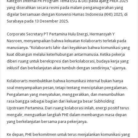
Kategori Internal PR Program Tema ESG & DEI pada ajang PREA 2025
yang diserahkan secara resmi pada malam penganugerahan yang
digelar bersamaan dengan Konvensi Humas Indonesia (KHI) 2025, di
Surabaya pada 13 Desember 2025.
Corporate Secretary PT Pertamina Hulu Energi, Hermansyah Y
Nasroen, menyampaikan bahwa kekuatan Kolaborarts terletak pada
manusianya. “Kolaborarts lahir dari keyakinan bahwa komunikasi yang
kuat dibangun melalui keterhubungan antarmanusia. Ketika pekerja
diberi ruang untuk berekspresi dan berkolaborasi, budaya kerja yang
inklusif dan berkelanjutan akan tumbuh dengan sendirinya,” ujarnya.
Kolaborarts membuktikan bahwa komunikasi internal bukan hanya
soal menyampaikan pesan, tetapi tentang menciptakan pengalaman.
Pengalaman yang menyatukan, menggerakkan, dan menumbuhkan
rasa bangga sebagai bagian dari keluarga besar Subholding
Upstream Pertamina. Dari ruang kolaborasi inilah, energi positif terus
mengalir, menguatkan langkah PHE dalam membangun masa depan
yang berkelanjutan bersama para pekerjanya.
Ke depan, PHE berkomitmen untuk terus menjalankan komunikasi yang