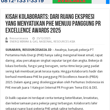
Kisah Kolaborarts: Dari Ruang Ekspresi
yang Menyatukan PHE Menuju Panggung PR
Excellence Awards 2025
Resourcesasia
25/12/2025
ENERGI MINYAK & GAS
,
NASIONAL
,
RESOURCES ASIA
SURABAYA, RESOURCESASIA.ID
– Awalnya, banyak pekerja PT
Pertamina Hulu Energi (PHE) hanya saling mengenal lewat email, rapat
daring, atau percakapan singkat seputar target dan angka. Bekerja di
lokasi berbeda, fungsi yang beragam, serta ritme kerja yang padat
sering kali membuat jarak terasa nyata. Hingga Kolaborarts hadir dan
berhasil membawa PHE ke panggung PR Excellence Awards (PREA)
2025. Dalam ajang yang diselenggarakan oleh Perhumas Indonesia ini
PHE meraih Juara 1 Kategori Internal PR Program Tema ESG & DEI.
Di balik capaian ini terdapat cerita tentang keterlibatan, kreativitas,
dan kebersamaan para pekerja yang terbangun. Kolaborarts lahir
sebagai ruang bagi pekerja PHE untuk saling terhubung,