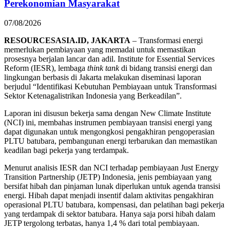
Perekonomian Masyarakat
07/08/2026
RESOURCESASIA.ID, JAKARTA
– Transformasi energi
memerlukan pembiayaan yang memadai untuk memastikan
prosesnya berjalan lancar dan adil. Institute for Essential Services
Reform (IESR), lembaga
think tank
di bidang transisi energi dan
lingkungan berbasis di Jakarta melakukan diseminasi laporan
berjudul “Identifikasi Kebutuhan Pembiayaan untuk Transformasi
Sektor Ketenagalistrikan Indonesia yang Berkeadilan”.
Laporan ini disusun bekerja sama dengan New Climate Institute
(NCI) ini, membahas instrumen pembiayaan transisi energi yang
dapat digunakan untuk mengongkosi pengakhiran pengoperasian
PLTU batubara, pembangunan energi terbarukan dan memastikan
keadilan bagi pekerja yang terdampak.
Menurut analisis IESR dan NCI terhadap pembiayaan Just Energy
Transition Partnership (JETP) Indonesia, jenis pembiayaan yang
bersifat hibah dan pinjaman lunak diperlukan untuk agenda transisi
energi. Hibah dapat menjadi insentif dalam aktivitas pengakhiran
operasional PLTU batubara, kompensasi, dan pelatihan bagi pekerja
yang terdampak di sektor batubara. Hanya saja porsi hibah dalam
JETP tergolong terbatas, hanya 1,4 % dari total pembiayaan.