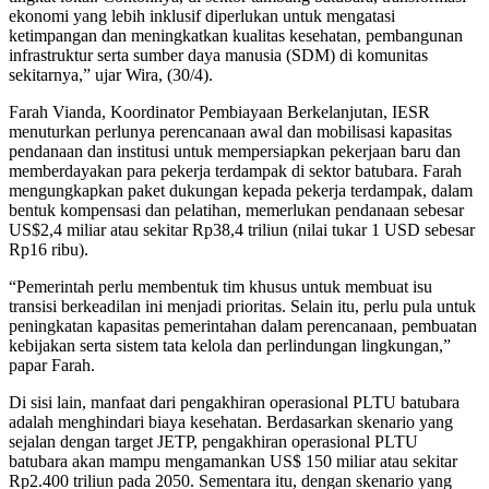
ekonomi yang lebih inklusif diperlukan untuk mengatasi
ketimpangan dan meningkatkan kualitas kesehatan, pembangunan
infrastruktur serta sumber daya manusia (SDM) di komunitas
sekitarnya,” ujar Wira, (30/4).
Farah Vianda, Koordinator Pembiayaan Berkelanjutan, IESR
menuturkan perlunya perencanaan awal dan mobilisasi kapasitas
pendanaan dan institusi untuk mempersiapkan pekerjaan baru dan
memberdayakan para pekerja terdampak di sektor batubara. Farah
mengungkapkan paket dukungan kepada pekerja terdampak, dalam
bentuk kompensasi dan pelatihan, memerlukan pendanaan sebesar
US$2,4 miliar atau sekitar Rp38,4 triliun (nilai tukar 1 USD sebesar
Rp16 ribu).
“Pemerintah perlu membentuk tim khusus untuk membuat isu
transisi berkeadilan ini menjadi prioritas. Selain itu, perlu pula untuk
peningkatan kapasitas pemerintahan dalam perencanaan, pembuatan
kebijakan serta sistem tata kelola dan perlindungan lingkungan,”
papar Farah.
Di sisi lain, manfaat dari pengakhiran operasional PLTU batubara
adalah menghindari biaya kesehatan. Berdasarkan skenario yang
sejalan dengan target JETP, pengakhiran operasional PLTU
batubara akan mampu mengamankan US$ 150 miliar atau sekitar
Rp2.400 triliun pada 2050. Sementara itu, dengan skenario yang