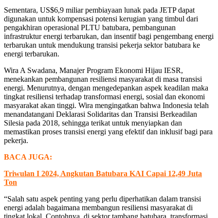
Sementara, US$6,9 miliar pembiayaan lunak pada JETP dapat
digunakan untuk kompensasi potensi kerugian yang timbul dari
pengakhiran operasional PLTU batubara, pembangunan
infrastruktur energi terbarukan, dan insentif bagi pengembang energi
terbarukan untuk mendukung transisi pekerja sektor batubara ke
energi terbarukan.
Wira A Swadana, Manajer Program Ekonomi Hijau IESR,
menekankan pembangunan resiliensi masyarakat di masa transisi
energi. Menurutnya, dengan mengedepankan aspek keadilan maka
tingkat resiliensi terhadap transformasi energi, sosial dan ekonomi
masyarakat akan tinggi. Wira mengingatkan bahwa Indonesia telah
menandatangani Deklarasi Solidaritas dan Transisi Berkeadilan
Silesia pada 2018, sehingga terikat untuk menyiapkan dan
memastikan proses transisi energi yang efektif dan inklusif bagi para
pekerja.
BACA JUGA:
Triwulan I 2024, Angkutan Batubara KAI Capai 12,49 Juta
Ton
“Salah satu aspek penting yang perlu diperhatikan dalam transisi
energi adalah bagaimana membangun resiliensi masyarakat di
tingkat lokal. Contohnya, di sektor tambang batubara, transformasi