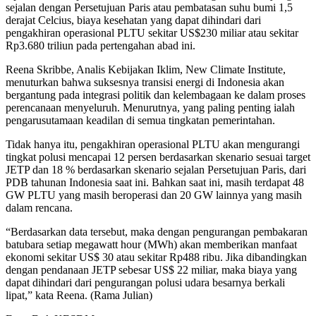
sejalan dengan Persetujuan Paris atau pembatasan suhu bumi 1,5
derajat Celcius, biaya kesehatan yang dapat dihindari dari
pengakhiran operasional PLTU sekitar US$230 miliar atau sekitar
Rp3.680 triliun pada pertengahan abad ini.
Reena Skribbe, Analis Kebijakan Iklim, New Climate Institute,
menuturkan bahwa suksesnya transisi energi di Indonesia akan
bergantung pada integrasi politik dan kelembagaan ke dalam proses
perencanaan menyeluruh. Menurutnya, yang paling penting ialah
pengarusutamaan keadilan di semua tingkatan pemerintahan.
Tidak hanya itu, pengakhiran operasional PLTU akan mengurangi
tingkat polusi mencapai 12 persen berdasarkan skenario sesuai target
JETP dan 18 % berdasarkan skenario sejalan Persetujuan Paris, dari
PDB tahunan Indonesia saat ini. Bahkan saat ini, masih terdapat 48
GW PLTU yang masih beroperasi dan 20 GW lainnya yang masih
dalam rencana.
“Berdasarkan data tersebut, maka dengan pengurangan pembakaran
batubara setiap megawatt hour (MWh) akan memberikan manfaat
ekonomi sekitar US$ 30 atau sekitar Rp488 ribu. Jika dibandingkan
dengan pendanaan JETP sebesar US$ 22 miliar, maka biaya yang
dapat dihindari dari pengurangan polusi udara besarnya berkali
lipat,” kata Reena. (Rama Julian)