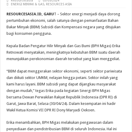
Resourcesasia
03/05/2024
ENERGI MINYAK & GAS
,
RESOURCES ASIA
RESOURCESASIA.ID, GARU
T – Sektor energi menjadi daya dorong
pertumbuhan ekonomi, salah satunya dengan pemanfaatan Bahan
Bakar Minyak (BBM) Subsidi dan Kompensasi negara yang ditujukan
bagi konsumen pengguna.
Kepala Badan Pengatur Hilir Minyak dan Gas Bumi (BPH Migas) Erika
Retnowati menyatakan, meningkatnya kebutuhan BBM suatu daerah
menunjukkan perekonomian daerah tersebut yang kian menggeliat.
“BBM dapat menggerakan sektor ekonomi, seperti sektor pariwisata
dan diikuti sektor UMKM, nelayan hingga petani. Sektor inilah yang
kami harus layani. BBM subsidi yang dapat dijangkau masyarakat
dengan mudah,” tegas Erika pada kegiatan Sinergi BPH Migas
bersama Dewan Perwakilan Rakyat Republik Indonesia (DPR RI) di
Garut, Jawa Barat, Selasa (30/04/24). Dalam kesempatan ini hadir
Wakil Ketua Komisi VII DPR RI Dony Maryadi Oekoen.
Erika menambahkan, BPH Migas melakukan pengawasan dalam
penyediaan dan pendistribusian BBM di seluruh Indonesia. Hal ini