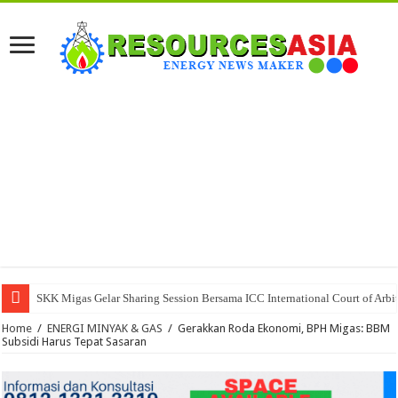
SKK Migas Gelar Sharing Session Bersama ICC International Court of Arbit
SPE Universitas Pertamina Bersama ITS, Unpad, dan PNJ Kunjungi SKK Mi
Home
/
ENERGI MINYAK & GAS
/
Gerakkan Roda Ekonomi, BPH Migas: BBM
Subsidi Harus Tepat Sasaran