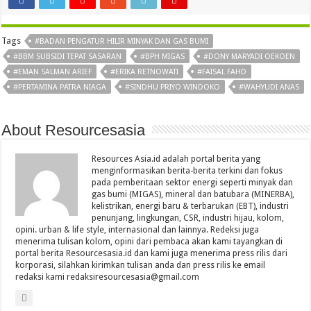
Tags
#BADAN PENGATUR HILIR MINYAK DAN GAS BUMI
#BBM SUBSIDI TEPAT SASARAN
#BPH MIGAS
#DONY MARYADI OEKOEN
#EMAN SALMAN ARIEF
#ERIKA RETNOWATI
#FAISAL FAHD
#PERTAMINA PATRA NIAGA
#SINDHU PRIYO WINDOKO
#WAHYUDI ANAS
About Resourcesasia
Resources Asia.id adalah portal berita yang
menginformasikan berita-berita terkini dan fokus
pada pemberitaan sektor energi seperti minyak dan
gas bumi (MIGAS), mineral dan batubara (MINERBA),
kelistrikan, energi baru & terbarukan (EBT), industri
penunjang, lingkungan, CSR, industri hijau, kolom,
opini. urban & life style, internasional dan lainnya. Redeksi juga
menerima tulisan kolom, opini dari pembaca akan kami tayangkan di
portal berita Resourcesasia.id dan kami juga menerima press rilis dari
korporasi, silahkan kirimkan tulisan anda dan press rilis ke email
redaksi kami redaksiresourcesasia@gmail.com