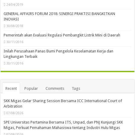
24/04/2019
GENERAL AFFAIRS FORUM 2018: SINERGI PRAKTISI BANGKITKAN
INOVASI
30/08/2018
Pemerintah akan Evaluasi Regulasi Pembangkit Listrik Mini di Daerah
30/11/2016
Inilah Perusahaan Panas Bumi Pengelola Keselamatan Kerja dan
Lingkungan Terbaik
30/11/2016
Recent
Popular
Comments
Tags
SKK Migas Gelar Sharing Session Bersama ICC International Court of
Arbitration
07/08/2026
SPE Universitas Pertamina Bersama ITS, Unpad, dan PNJ Kunjungi SKK
Migas, Perkuat Pemahaman Mahasiswa tentang Industri Hulu Migas
07/08/2026