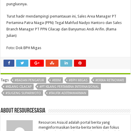
pungkasnya.
Turut hadir mendampingi pemantauan ini, Sales Area Manager PT
Pertamina Patra Niaga (PPN) Tegal Mahfud Nadyo Hantoro dan Sales
Branch Manager PT PPN Cilacap dan Banyumas Andi Arifin. (Rama
Julian)
Foto: Dok BPH Migas
Tags
#BADAN PENGATUR
#BBM
#BPH MIGAS
#ERIKA RETNOWATI
#KILANG CILACAP
#PT KILANG PERTAMINA INTERNASIONAL
#SUGENG SUPARWOTO
#TAUFIK ADITIYAWARMAN
About Resourcesasia
Resources Asia.id adalah portal berita yang
menginformasikan berita-berita terkini dan fokus