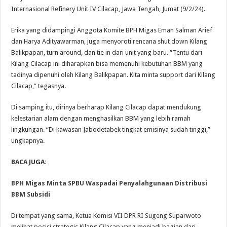
Internasional Refinery Unit IV Cilacap, Jawa Tengah, Jumat (9/2/24).
Erika yang didampingi Anggota Komite BPH Migas Eman Salman Arief
dan Harya Adityawarman, juga menyoroti rencana shut down Kilang
Balikpapan, turn around, dan tie in dari unit yang baru. “Tentu dari
Kilang Cilacap ini diharapkan bisa memenuhi kebutuhan BBM yang
tadinya dipenuhi oleh Kilang Balikpapan. Kita minta support dari Kilang
Cilacap,” tegasnya.
Di samping itu, dirinya berharap Kilang Cilacap dapat mendukung
kelestarian alam dengan menghasilkan BBM yang lebih ramah
lingkungan. “Di kawasan Jabodetabek tingkat emisinya sudah tinggi,”
ungkapnya.
BACA JUGA:
BPH Migas Minta SPBU Waspadai Penyalahgunaan Distribusi
BBM Subsidi
Di tempat yang sama, Ketua Komisi VII DPR RI Sugeng Suparwoto
melihat posisi strategis Kilang Cilacap yang menjadi bagian dari