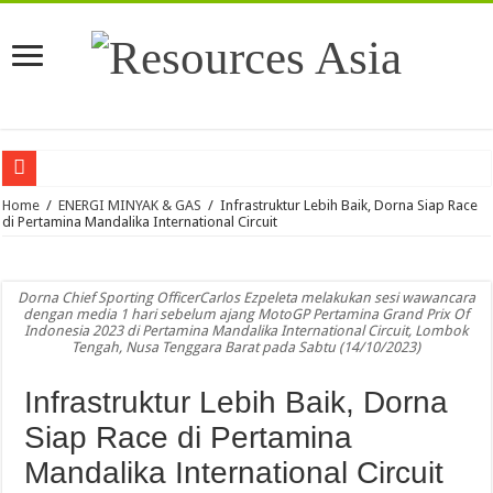
Terminal LPG Tanjung Sekong PET Jadi Terminal LPG Pertama di Dunia Berserti
Home
/
ENERGI MINYAK & GAS
/
Infrastruktur Lebih Baik, Dorna Siap Race
di Pertamina Mandalika International Circuit
PTK Perkuat Layanan Maritim, Dekom Tinjau Operasi di Lampung dan Medan
SKK Migas Gelar Sharing Session Bersama ICC International Court of Arbitratio
Dorna Chief Sporting OfficerCarlos Ezpeleta melakukan sesi wawancara
SPE Universitas Pertamina Bersama ITS, Unpad, dan PNJ Kunjungi SKK Migas, 
dengan media 1 hari sebelum ajang MotoGP Pertamina Grand Prix Of
Indonesia 2023 di Pertamina Mandalika International Circuit, Lombok
PNBP Lampaui Target, Kementerian ESDM Kembali Peroleh Opini WTP
Tengah, Nusa Tenggara Barat pada Sabtu (14/10/2023)
Hasil Penegakan Hukum ESDM Tambah PNBP Lebih dari Rp20 Miliar dari Lela
Infrastruktur Lebih Baik, Dorna
Kepemimpinan Terpadu dan Strategi Multijalur Jadi Kunci Percepatan PLTS 10
Siap Race di Pertamina
SKK Migas, PHR dan Polda Riau Perkuat Sinergi Lindungi Aset Negara demi Me
Mandalika International Circuit
Konsisten Bangun Reputasi Korporat, Elnusa Raih Dua Penghargaan Public Rela