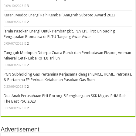
09/10/2023
3
Keren, Medco Energi Raih Kembali Anugrah Subroto Award 2023
30/09/2023
2
jamin Pasokan Energi Untuk Pembangkit, PLN EPI First Unloading
Pengapalan Biomassa di PLTU Tanjung Awar Awar
09/07/2023
2
Tangguh Meskipun Diterpa Cuaca Buruk dan Pembatasan Ekspor, Amman
Mineral Cetak Laba Rp 1,8 Triliun
30/09/2023
2
PGN Subholding Gas Pertamina Kerjasama dengan EMCL, HCML, Petronas,
& Pertamina EP Perkuat Ketahanan Pasokan Gas Bumi
23/09/2023
2
Dua Anak Perusahaan PHI Borong 5 Penghargaan SKK Migas, PHM Raih
The Best PSC 2023
22/09/2023
2
Advertisement