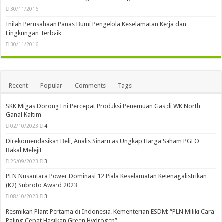
30/11/2016
Inilah Perusahaan Panas Bumi Pengelola Keselamatan Kerja dan
Lingkungan Terbaik
30/11/2016
Recent
Popular
Comments
Tags
SKK Migas Dorong Eni Percepat Produksi Penemuan Gas di WK North
Ganal Kaltim
02/10/2023
4
Direkomendasikan Beli, Analis Sinarmas Ungkap Harga Saham PGEO
Bakal Melejit
25/09/2023
3
PLN Nusantara Power Dominasi 12 Piala Keselamatan Ketenagalistrikan
(K2) Subroto Award 2023
08/10/2023
3
Resmikan Plant Pertama di Indonesia, Kementerian ESDM: “PLN Miliki Cara
Paling Cepat Hasilkan Green Hydrogen”