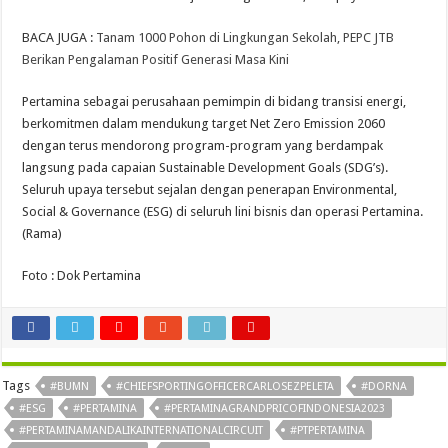
BACA JUGA :
Tanam 1000 Pohon di Lingkungan Sekolah, PEPC JTB
Berikan Pengalaman Positif Generasi Masa Kini
Pertamina sebagai perusahaan pemimpin di bidang transisi energi,
berkomitmen dalam mendukung target Net Zero Emission 2060
dengan terus mendorong program-program yang berdampak
langsung pada capaian Sustainable Development Goals (SDG’s).
Seluruh upaya tersebut sejalan dengan penerapan Environmental,
Social & Governance (ESG) di seluruh lini bisnis dan operasi Pertamina.
(Rama)
Foto : Dok Pertamina
Tags
#BUMN
#CHIEFSPORTINGOFFICERCARLOSEZPELETA
#DORNA
#ESG
#PERTAMINA
#PERTAMINAGRANDPRICOFINDONESIA2023
#PERTAMINAMANDALIKAINTERNATIONALCIRCUIT
#PTPERTAMINA