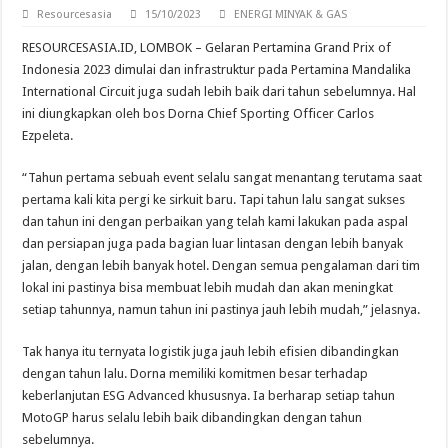
Resourcesasia
15/10/2023
ENERGI MINYAK & GAS
Adopsi Kendaraan Listrik Tumbuh, 21.865 Pelanggan Baru Gunakan Home Charg
RESOURCESASIA.ID, LOMBOK – Gelaran Pertamina Grand Prix of
Indonesia 2023 dimulai dan infrastruktur pada Pertamina Mandalika
International Circuit juga sudah lebih baik dari tahun sebelumnya. Hal
ini diungkapkan oleh bos Dorna Chief Sporting Officer Carlos
Ezpeleta.
“Tahun pertama sebuah event selalu sangat menantang terutama saat
pertama kali kita pergi ke sirkuit baru. Tapi tahun lalu sangat sukses
dan tahun ini dengan perbaikan yang telah kami lakukan pada aspal
dan persiapan juga pada bagian luar lintasan dengan lebih banyak
jalan, dengan lebih banyak hotel. Dengan semua pengalaman dari tim
lokal ini pastinya bisa membuat lebih mudah dan akan meningkat
setiap tahunnya, namun tahun ini pastinya jauh lebih mudah,” jelasnya.
Tak hanya itu ternyata logistik juga jauh lebih efisien dibandingkan
dengan tahun lalu. Dorna memiliki komitmen besar terhadap
keberlanjutan ESG Advanced khususnya. Ia berharap setiap tahun
MotoGP harus selalu lebih baik dibandingkan dengan tahun
sebelumnya.