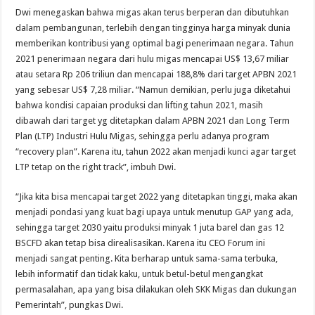
Dwi menegaskan bahwa migas akan terus berperan dan dibutuhkan
dalam pembangunan, terlebih dengan tingginya harga minyak dunia
memberikan kontribusi yang optimal bagi penerimaan negara. Tahun
2021 penerimaan negara dari hulu migas mencapai US$ 13,67 miliar
atau setara Rp 206 triliun dan mencapai 188,8% dari target APBN 2021
yang sebesar US$ 7,28 miliar. “Namun demikian, perlu juga diketahui
bahwa kondisi capaian produksi dan lifting tahun 2021, masih
dibawah dari target yg ditetapkan dalam APBN 2021 dan Long Term
Plan (LTP) Industri Hulu Migas, sehingga perlu adanya program
“recovery plan”. Karena itu, tahun 2022 akan menjadi kunci agar target
LTP tetap on the right track”, imbuh Dwi.
“Jika kita bisa mencapai target 2022 yang ditetapkan tinggi, maka akan
menjadi pondasi yang kuat bagi upaya untuk menutup GAP yang ada,
sehingga target 2030 yaitu produksi minyak 1 juta barel dan gas 12
BSCFD akan tetap bisa direalisasikan. Karena itu CEO Forum ini
menjadi sangat penting. Kita berharap untuk sama-sama terbuka,
lebih informatif dan tidak kaku, untuk betul-betul mengangkat
permasalahan, apa yang bisa dilakukan oleh SKK Migas dan dukungan
Pemerintah”, pungkas Dwi.