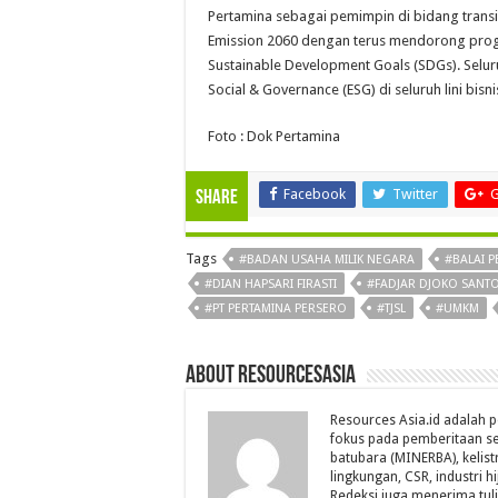
Pertamina sebagai pemimpin di bidang trans
Emission 2060 dengan terus mendorong pr
Sustainable Development Goals (SDGs). Selur
Social & Governance (ESG) di seluruh lini bisn
Foto : Dok Pertamina
Facebook
Twitter
G
Share
Tags
#BADAN USAHA MILIK NEGARA
#BALAI 
#DIAN HAPSARI FIRASTI
#FADJAR DJOKO SANT
#PT PERTAMINA PERSERO
#TJSL
#UMKM
About Resourcesasia
Resources Asia.id adalah p
fokus pada pemberitaan se
batubara (MINERBA), kelistr
lingkungan, CSR, industri hi
Redeksi juga menerima tul