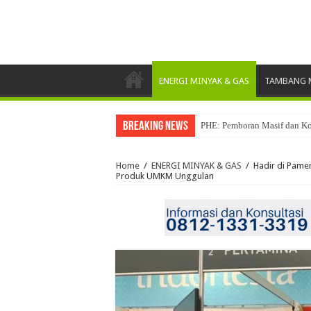
ENERGI MINYAK & GAS
TAMBANG M
Breaking News
PHE: Pemboran Masif dan Ko
Pertamina Drilling Raih Pe
Home
/
ENERGI MINYAK & GAS
/
Hadir di Pame
Produk UMKM Unggulan