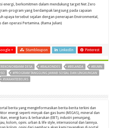
isi energi, berkomitmen dalam mendukung target Net Zero
ogram-program yang berdampak langsung pada capaian
uh upaya tersebut sejalan dengan penerapan Environmental,
is dan operasi Pertamina. (Rama Julian)
oogle +
Stumbleupon
LinkedIn
Pinterest
PEREKONOMIANM DESA
#BALKONDES
#BELANDA
#BUMN
OSO
#PROGRAM TANGGUNG JAWAB SOSIAL DAN LINGKUNGAN
#VAKANTIEBEURS
ortal berita yang menginformasikan berita-berita terkini dan
ktor energi seperti minyak dan gas bumi (MIGAS), mineral dan
ikan, energi baru & terbarukan (EBT), industri penunjang,
jau, kolom, opini. urban & life style, internasional dan lainnya.
isan kolom, opini dari pembaca akan kami tayangkan di portal