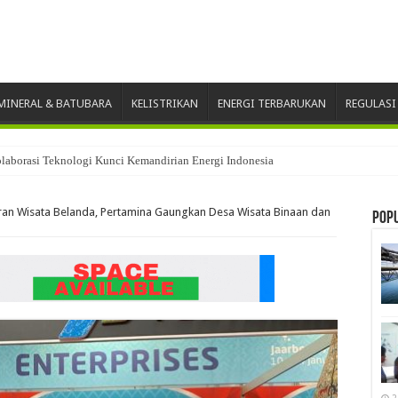
INERAL & BATUBARA
KELISTRIKAN
ENERGI TERBARUKAN
REGULASI
laborasi Teknologi Kunci Kemandirian Energi Indonesia
nghargaan CSR Award 2026
ran Wisata Belanda, Pertamina Gaungkan Desa Wisata Binaan dan
Pop