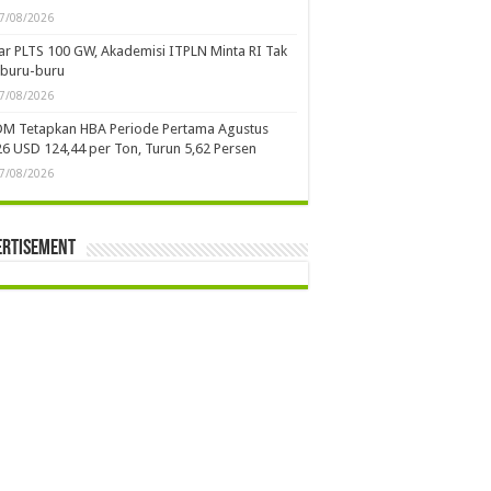
7/08/2026
ar PLTS 100 GW, Akademisi ITPLN Minta RI Tak
rburu-buru
7/08/2026
DM Tetapkan HBA Periode Pertama Agustus
6 USD 124,44 per Ton, Turun 5,62 Persen
7/08/2026
ertisement