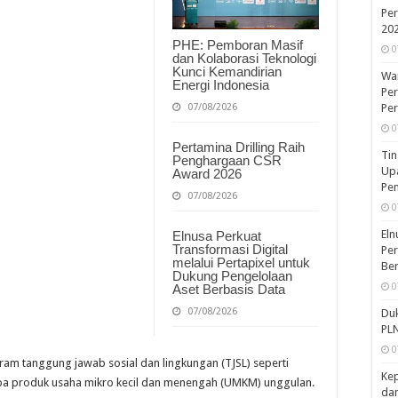
Per
20
PHE: Pemboran Masif
0
dan Kolaborasi Teknologi
Kunci Kemandirian
War
Energi Indonesia
Per
07/08/2026
Pe
0
Pertamina Drilling Raih
Tin
Penghargaan CSR
Upa
Award 2026
Pe
07/08/2026
0
Eln
Elnusa Perkuat
Transformasi Digital
Per
melalui Pertapixel untuk
Ber
Dukung Pengelolaan
0
Aset Berbasis Data
07/08/2026
Duk
PLN
0
m tanggung jawab sosial dan lingkungan (TJSL) seperti
Kep
a produk usaha mikro kecil dan menengah (UMKM) unggulan.
dan