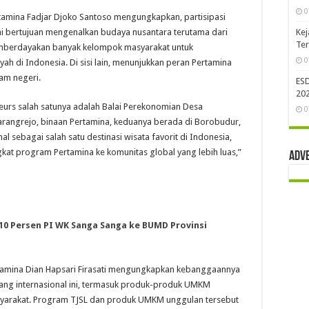
0
tamina Fadjar Djoko Santoso mengungkapkan, partisipasi
i bertujuan mengenalkan budaya nusantara terutama dari
Kej
Te
emberdayakan banyak kelompok masyarakat untuk
0
h di Indonesia. Di sisi lain, menunjukkan peran Pertamina
am negeri.
ES
202
eurs salah satunya adalah Balai Perekonomian Desa
0
arangrejo, binaan Pertamina, keduanya berada di Borobudur,
sebagai salah satu destinasi wisata favorit di Indonesia,
at program Pertamina ke komunitas global yang lebih luas,”
Adv
10 Persen PI WK Sanga Sanga ke BUMD Provinsi
rtamina Dian Hapsari Firasati mengungkapkan kebanggaannya
ang internasional ini, termasuk produk-produk UMKM
yarakat. Program TJSL dan produk UMKM unggulan tersebut