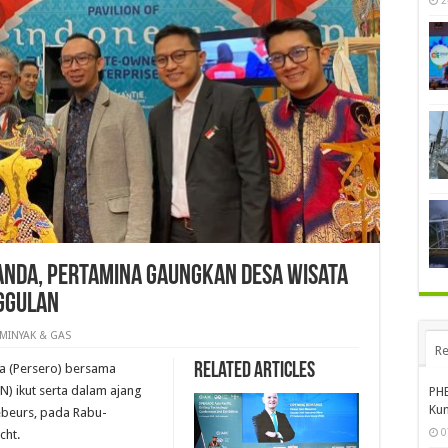
2
anda, Pertamina Gaungkan Desa Wisata
ggulan
MINYAK & GAS
Re
Related Articles
a (Persero) bersama
) ikut serta dalam ajang
PHE
Kun
ebeurs, pada Rabu-
0
cht.