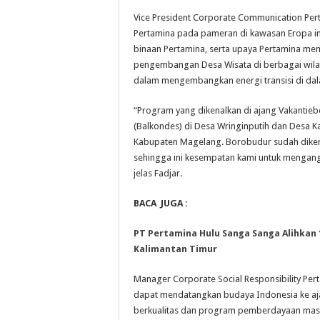
Vice President Corporate Communication Per
Pertamina pada pameran di kawasan Eropa in
binaan Pertamina, serta upaya Pertamina m
pengembangan Desa Wisata di berbagai wilaya
dalam mengembangkan energi transisi di dal
“Program yang dikenalkan di ajang Vakantieb
(Balkondes) di Desa Wringinputih dan Desa K
Kabupaten Magelang. Borobudur sudah dikenal 
sehingga ini kesempatan kami untuk mengangk
jelas Fadjar.
BACA JUGA :
PT Pertamina Hulu Sanga Sanga Alihkan 
Kalimantan Timur
Manager Corporate Social Responsibility Pe
dapat mendatangkan budaya Indonesia ke aj
berkualitas dan program pemberdayaan mas