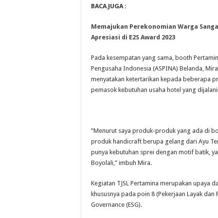
BACA JUGA :
Memajukan Perekonomian Warga Sangasa
Apresiasi di E2S Award 2023
Pada kesempatan yang sama, booth Pertamina
Pengusaha Indonesia (ASPINA) Belanda, Mira 
menyatakan ketertarikan kepada beberapa p
pemasok kebutuhan usaha hotel yang dijalani
”Menurut saya produk-produk yang ada di boo
produk handicraft berupa gelang dari Ayu Tena
punya kebutuhan sprei dengan motif batik, ya
Boyolali,” imbuh Mira.
Kegiatan TJSL Pertamina merupakan upaya d
khususnya pada poin 8 (Pekerjaan Layak dan 
Governance (ESG).