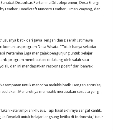
Sahabat Disabilitas Pertamina Difablepreneur, Desa Energi
Diby Leather, Handicraft Kuncoro Leather, Omah Wayang, dan
khususnya batik dari Jawa Tengah dan Daerah Istimewa
ri komunitas program Desa Wisata. “Tidak hanya sekadar
tapi Pertamina juga mengajak pengunjung untuk belajar
arik, program membatik ini didukung oleh salah satu
lali, dan ini mendapatkan respons positif dari banyak
erkesempatan untuk mencoba melukis batik. Dengan antusias,
 disediakan. Menurutnya membatik merupakan sesuatu yang
ukan keterampilan khusus. Tapi hasil akhirnya sangat cantik.
ke Boyolali untuk belajar langsung ketika di Indonesia,” tutur