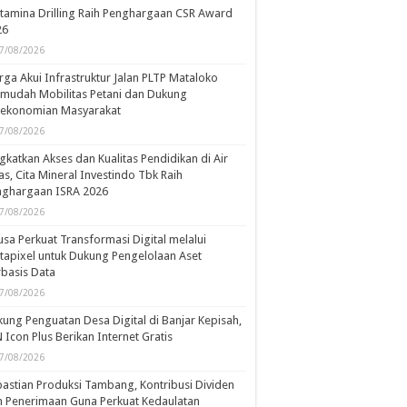
tamina Drilling Raih Penghargaan CSR Award
26
7/08/2026
ga Akui Infrastruktur Jalan PLTP Mataloko
mudah Mobilitas Petani dan Dukung
rekonomian Masyarakat
7/08/2026
gkatkan Akses dan Kualitas Pendidikan di Air
s, Cita Mineral Investindo Tbk Raih
nghargaan ISRA 2026
7/08/2026
usa Perkuat Transformasi Digital melalui
tapixel untuk Dukung Pengelolaan Aset
basis Data
7/08/2026
ung Penguatan Desa Digital di Banjar Kepisah,
 Icon Plus Berikan Internet Gratis
7/08/2026
astian Produksi Tambang, Kontribusi Dividen
 Penerimaan Guna Perkuat Kedaulatan