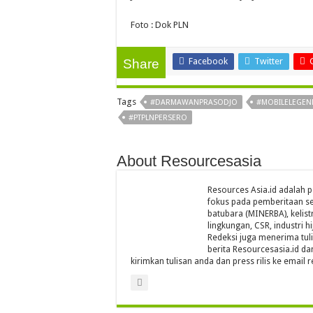
Foto : Dok PLN
Facebook
Twitter
Share
Tags
#DARMAWANPRASODJO
#MOBILELEGEN
#PTPLNPERSERO
About Resourcesasia
Resources Asia.id adalah p
fokus pada pemberitaan se
batubara (MINERBA), kelistr
lingkungan, CSR, industri hi
Redeksi juga menerima tul
berita Resourcesasia.id da
kirimkan tulisan anda dan press rilis ke emai