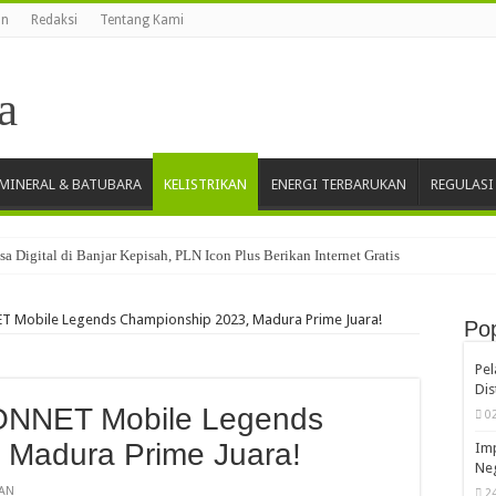
an
Redaksi
Tentang Kami
MINERAL & BATUBARA
KELISTRIKAN
ENERGI TERBARUKAN
REGULASI
 Digital di Banjar Kepisah, PLN Icon Plus Berikan Internet Gratis
ambang, Kontribusi Dividen dan Penerimaan Guna Perkuat Kedaulatan
T Mobile Legends Championship 2023, Madura Prime Juara!
Pop
kademisi ITPLN Minta RI Tak Terburu-buru
riode Pertama Agustus 2026 USD 124,44 per Ton, Turun 5,62 Persen
Pe
Dis
Sekong PET Jadi Terminal LPG Pertama di Dunia Bersertifikat Green Terminal
CONNET Mobile Legends
0
Maritim, Dekom Tinjau Operasi di Lampung dan Medan
 Madura Prime Juara!
Imp
ng Session Bersama ICC International Court of Arbitration
Neg
KAN
2