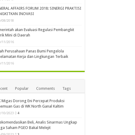
siswa tentang Industri Hulu Migas
NERAL AFFAIRS FORUM 2018: SINERGI PRAKTISI
NGKITKAN INOVASI
0/08/2018
erintah akan Evaluasi Regulasi Pembangkit
trik Mini di Daerah
0/11/2016
lah Perusahaan Panas Bumi Pengelola
elamatan Kerja dan Lingkungan Terbaik
0/11/2016
cent
Popular
Comments
Tags
 Migas Dorong Eni Percepat Produksi
emuan Gas di WK North Ganal Kaltim
2/10/2023
4
ekomendasikan Beli, Analis Sinarmas Ungkap
ga Saham PGEO Bakal Melejit
5/09/2023
3