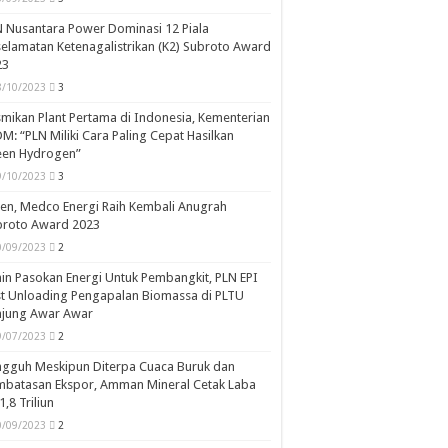
 Nusantara Power Dominasi 12 Piala
elamatan Ketenagalistrikan (K2) Subroto Award
23
8/10/2023
3
mikan Plant Pertama di Indonesia, Kementerian
M: “PLN Miliki Cara Paling Cepat Hasilkan
een Hydrogen”
9/10/2023
3
en, Medco Energi Raih Kembali Anugrah
broto Award 2023
0/09/2023
2
in Pasokan Energi Untuk Pembangkit, PLN EPI
st Unloading Pengapalan Biomassa di PLTU
njung Awar Awar
9/07/2023
2
ngguh Meskipun Diterpa Cuaca Buruk dan
mbatasan Ekspor, Amman Mineral Cetak Laba
1,8 Triliun
0/09/2023
2