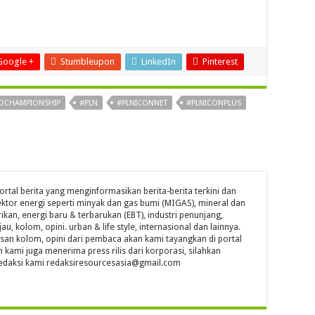
Google +
Stumbleupon
LinkedIn
Pinterest
DCHAMPIONSHIP
#PLN
#PLNICONNET
#PLNICONPLUS
ortal berita yang menginformasikan berita-berita terkini dan
ktor energi seperti minyak dan gas bumi (MIGAS), mineral dan
ikan, energi baru & terbarukan (EBT), industri penunjang,
jau, kolom, opini. urban & life style, internasional dan lainnya.
isan kolom, opini dari pembaca akan kami tayangkan di portal
n kami juga menerima press rilis dari korporasi, silahkan
l redaksi kami redaksiresourcesasia@gmail.com