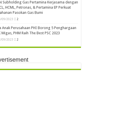
N Subholding Gas Pertamina Kerjasama dengan
L, HCML, Petronas, & Pertamina EP Perkuat
tahanan Pasokan Gas Bumi
3/09/2023
2
a Anak Perusahaan PHI Borong 5 Penghargaan
 Migas, PHM Raih The Best PSC 2023
2/09/2023
2
vertisement