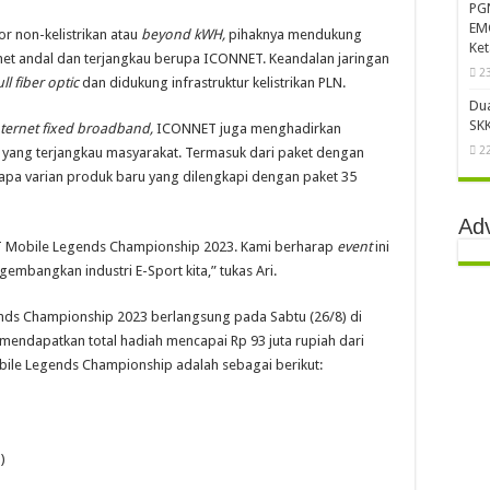
PG
EMC
r non-kelistrikan atau
beyond kWH,
pihaknya mendukung
Ke
et andal dan terjangkau berupa ICONNET. Keandalan jaringan
2
ull fiber optic
dan didukung infrastruktur kelistrikan PLN.
Du
SKK
nternet fixed broadband,
ICONNET juga menghadirkan
2
 yang terjangkau masyarakat. Termasuk dari paket dengan
apa varian produk baru yang dilengkapi dengan paket 35
Ad
 Mobile Legends Championship 2023. Kami berharap
event
ini
angkan industri E-Sport kita,” tukas Ari.
nds Championship 2023 berlangsung pada Sabtu (26/8) di
 mendapatkan total hadiah mencapai Rp 93 juta rupiah dari
ile Legends Championship adalah sebagai berikut:
)