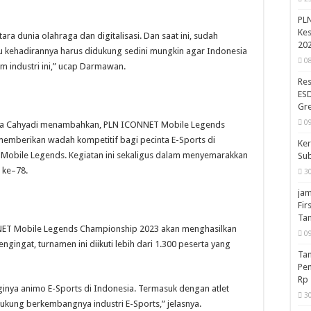
PLN
Kes
ra dunia olahraga dan digitalisasi. Dan saat ini, sudah
20
itu kehadirannya harus didukung sedini mungkin agar Indonesia
0
 industri ini,” ucap Darmawan.
Res
ESD
Gr
0
ndra Cahyadi menambahkan, PLN ICONNET Mobile Legends
mberikan wadah kompetitif bagi pecinta E-Sports di
Ker
Mobile Legends. Kegiatan ini sekaligus dalam menyemarakkan
Su
 ke–78.
3
jam
Fir
Ta
NET Mobile Legends Championship 2023 akan menghasilkan
0
engingat, turnamen ini diikuti lebih dari 1.300 peserta yang
Ta
Pe
Rp 
inya animo E-Sports di Indonesia. Termasuk dengan atlet
3
kung berkembangnya industri E-Sports,” jelasnya.