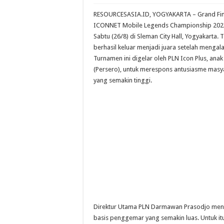
SPE Universitas Pert
RESOURCESASIA.ID, YOGYAKARTA – Grand Fi
PNBP Lampaui Target
ICONNET Mobile Legends Championship 2023
Hasil Penegakan Huku
Sabtu (26/8) di Sleman City Hall, Yogyakarta.
berhasil keluar menjadi juara setelah mengala
Turnamen ini digelar oleh PLN Icon Plus, anak
(Persero), untuk merespons antusiasme masy
yang semakin tinggi.
Direktur Utama PLN Darmawan Prasodjo menga
basis penggemar yang semakin luas. Untuk it