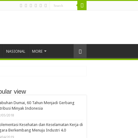
NASIONAL
MORE
ular view
labuhan Dumai, 60 Tahun Menjadi Gerbang
tribusi Minyak Indonesia
2/05/2018
lementasi Kesehatan dan Keselamatan Kerja di
ara Berkembang Menuju Industri 4.0
4/04/2019