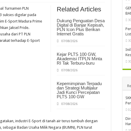
amina Bersama ITS, Unpad, dan PNJ Kunjungi SKK Migas, Perkuat Pemahaman Maha
Related Articles
GE
nal Turnamen PLN
, Kementerian ESDM Kembali Peroleh Opini WTP
BA
 sukses digelar pada
3
Dukung Penguatan Desa
m ESDM Tambah PNBP Lebih dari Rp20 Miliar dari Lelang Batubara
 Tim E-Sport Madura Prime
Digital di Banjar Kepisah,
hkan Jaksel Pride.
Pem
PLN Icon Plus Berikan
Internet Gratis
Lis
 usaha dari PT PLN
arakat terhadap E-Sport
3
07/08/2026
Ini
Kejar PLTS 100 GW,
Kes
Akademisi ITPLN Minta
3
RI Tak Terburu-buru
07/08/2026
Kepemimpinan Terpadu
Re
dan Strategi Multijalur
Jadi Kunci Percepatan
PLTS 100 GW
SKK
Pen
07/08/2026
0
Dir
takan, industri E-Sport di tanah air terus tumbuh dengan
Har
u, sebagai Badan Usaha Milik Negara (BUMN), PLN turut
2