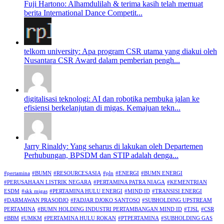
Fuji Hartono: Alhamdulilah & terima kasih telah memuat
berita International Dance Competit...
telkom university: Apa program CSR utama yang diakui oleh
Nusantara CSR Award dalam pemberian pengh...
digitalisasi teknologi: AI dan robotika pembuka jalan ke
efisiensi berkelanjutan di migas. Kemajuan tekn...
Jarry Rinaldy: Yang seharus di lakukan oleh Departemen
Perhubungan, BPSDM dan STIP adalah denga...
#pertamina
#BUMN
#RESOURCESASIA
#pln
#ENERGI
#BUMN ENERGI
#PERUSAHAAN LISTRIK NEGARA
#PERTAMINA PATRA NIAGA
#KEMENTRIAN
ESDM
#skk migas
#PERTAMINA HULU ENERGI
#MIND ID
#TRANSISI ENERGI
#DARMAWAN PRASODJO
#FADJAR DJOKO SANTOSO
#SUBHOLDING UPSTREAM
PERTAMINA
#BUMN HOLDING INDUSTRI PERTAMBANGAN MIND ID
#TJSL
#CSR
#BBM
#UMKM
#PERTAMINA HULU ROKAN
#PTPERTAMINA
#SUBHOLDING GAS