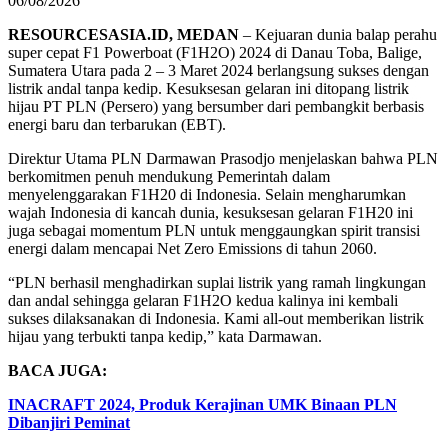
06/08/2026
RESOURCESASIA.ID, MEDAN
– Kejuaran dunia balap perahu
super cepat F1 Powerboat (F1H2O) 2024 di Danau Toba, Balige,
Sumatera Utara pada 2 – 3 Maret 2024 berlangsung sukses dengan
listrik andal tanpa kedip. Kesuksesan gelaran ini ditopang listrik
hijau PT PLN (Persero) yang bersumber dari pembangkit berbasis
energi baru dan terbarukan (EBT).
Direktur Utama PLN Darmawan Prasodjo menjelaskan bahwa PLN
berkomitmen penuh mendukung Pemerintah dalam
menyelenggarakan F1H20 di Indonesia. Selain mengharumkan
wajah Indonesia di kancah dunia, kesuksesan gelaran F1H20 ini
juga sebagai momentum PLN untuk menggaungkan spirit transisi
energi dalam mencapai Net Zero Emissions di tahun 2060.
“PLN berhasil menghadirkan suplai listrik yang ramah lingkungan
dan andal sehingga gelaran F1H2O kedua kalinya ini kembali
sukses dilaksanakan di Indonesia. Kami all-out memberikan listrik
hijau yang terbukti tanpa kedip,” kata Darmawan.
BACA JUGA:
INACRAFT 2024, Produk Kerajinan UMK Binaan PLN
Dibanjiri Peminat