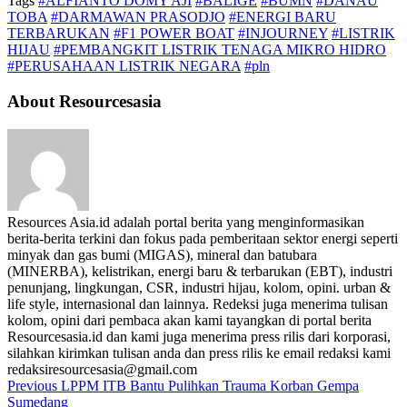
Tags
#ALFIANTO DOMY AJI
#BALIGE
#BUMN
#DANAU
TOBA
#DARMAWAN PRASODJO
#ENERGI BARU
TERBARUKAN
#F1 POWER BOAT
#INJOURNEY
#LISTRIK
HIJAU
#PEMBANGKIT LISTRIK TENAGA MIKRO HIDRO
#PERUSAHAAN LISTRIK NEGARA
#pln
About Resourcesasia
Resources Asia.id adalah portal berita yang menginformasikan
berita-berita terkini dan fokus pada pemberitaan sektor energi seperti
minyak dan gas bumi (MIGAS), mineral dan batubara
(MINERBA), kelistrikan, energi baru & terbarukan (EBT), industri
penunjang, lingkungan, CSR, industri hijau, kolom, opini. urban &
life style, internasional dan lainnya. Redeksi juga menerima tulisan
kolom, opini dari pembaca akan kami tayangkan di portal berita
Resourcesasia.id dan kami juga menerima press rilis dari korporasi,
silahkan kirimkan tulisan anda dan press rilis ke email redaksi kami
redaksiresourcesasia@gmail.com
Previous
LPPM ITB Bantu Pulihkan Trauma Korban Gempa
Sumedang