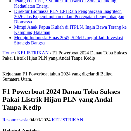
Jelang HUT RI, 3 Sumur Infill Baru di Zona 4 Dukung
Kedaulatan Energi
Direktur Biomassa PLN EPI Raih Penghargaan Inagritech
2026 atas Kepemimpinan dalam Percepatan Pengembangan
Biomassa
Mimpi Anak Papua Kuliah di ITPLN, Ingin Bawa Terang ke
Kampung Halaman
Menuju Indonesia Emas 2045, SDM Unggul Jadi Investasi
Strategis Bangsa
Home
/
KELISTRIKAN
/
F1 Powerboat 2024 Danau Toba Sukses
Pakai Listrik Hijau PLN yang Andal Tanpa Kedip
Kejuaraan F1 Powerboat tahun 2024 yang digelar di Balige,
Sumatera Utara.
F1 Powerboat 2024 Danau Toba Sukses
Pakai Listrik Hijau PLN yang Andal
Tanpa Kedip
Resourcesasia
04/03/2024
KELISTRIKAN
Related Articles