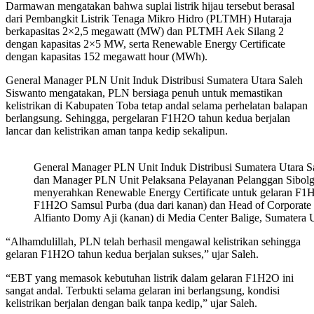
Darmawan mengatakan bahwa suplai listrik hijau tersebut berasal
dari Pembangkit Listrik Tenaga Mikro Hidro (PLTMH) Hutaraja
berkapasitas 2×2,5 megawatt (MW) dan PLTMH Aek Silang 2
dengan kapasitas 2×5 MW, serta Renewable Energy Certificate
dengan kapasitas 152 megawatt hour (MWh).
General Manager PLN Unit Induk Distribusi Sumatera Utara Saleh
Siswanto mengatakan, PLN bersiaga penuh untuk memastikan
kelistrikan di Kabupaten Toba tetap andal selama perhelatan balapan
berlangsung. Sehingga, pergelaran F1H2O tahun kedua berjalan
lancar dan kelistrikan aman tanpa kedip sekalipun.
General Manager PLN Unit Induk Distribusi Sumatera Utara Sal
dan Manager PLN Unit Pelaksana Pelayanan Pelanggan Sibolga 
menyerahkan Renewable Energy Certificate untuk gelaran F1H
F1H2O Samsul Purba (dua dari kanan) dan Head of Corporate
Alfianto Domy Aji (kanan) di Media Center Balige, Sumatera 
“Alhamdulillah, PLN telah berhasil mengawal kelistrikan sehingga
gelaran F1H2O tahun kedua berjalan sukses,” ujar Saleh.
“EBT yang memasok kebutuhan listrik dalam gelaran F1H2O ini
sangat andal. Terbukti selama gelaran ini berlangsung, kondisi
kelistrikan berjalan dengan baik tanpa kedip,” ujar Saleh.