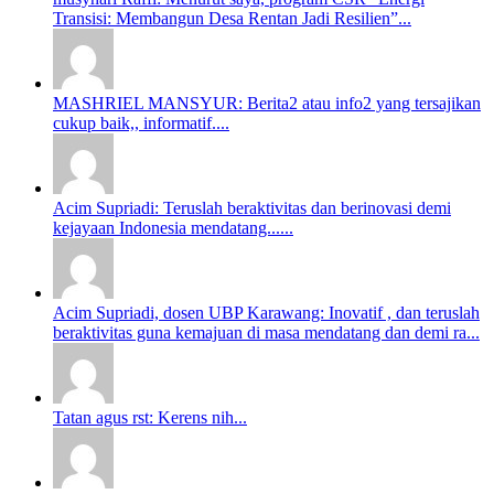
Transisi: Membangun Desa Rentan Jadi Resilien”...
MASHRIEL MANSYUR: Berita2 atau info2 yang tersajikan
cukup baik,, informatif....
Acim Supriadi: Teruslah beraktivitas dan berinovasi demi
kejayaan Indonesia mendatang......
Acim Supriadi, dosen UBP Karawang: Inovatif , dan teruslah
beraktivitas guna kemajuan di masa mendatang dan demi ra...
Tatan agus rst: Kerens nih...