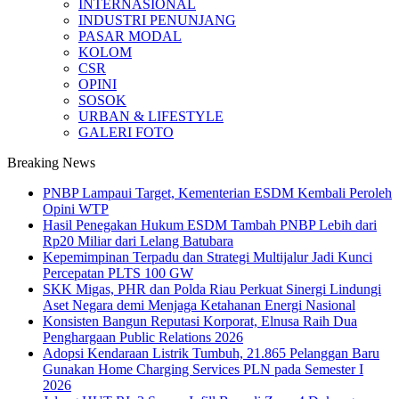
INTERNASIONAL
INDUSTRI PENUNJANG
PASAR MODAL
KOLOM
CSR
OPINI
SOSOK
URBAN & LIFESTYLE
GALERI FOTO
Breaking News
PNBP Lampaui Target, Kementerian ESDM Kembali Peroleh
Opini WTP
Hasil Penegakan Hukum ESDM Tambah PNBP Lebih dari
Rp20 Miliar dari Lelang Batubara
Kepemimpinan Terpadu dan Strategi Multijalur Jadi Kunci
Percepatan PLTS 100 GW
SKK Migas, PHR dan Polda Riau Perkuat Sinergi Lindungi
Aset Negara demi Menjaga Ketahanan Energi Nasional
Konsisten Bangun Reputasi Korporat, Elnusa Raih Dua
Penghargaan Public Relations 2026
Adopsi Kendaraan Listrik Tumbuh, 21.865 Pelanggan Baru
Gunakan Home Charging Services PLN pada Semester I
2026