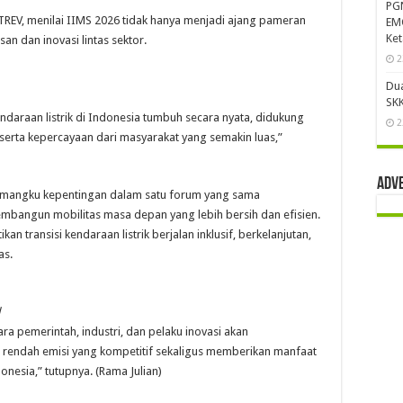
PG
NTREV, menilai IIMS 2026 tidak hanya menjadi ajang pameran
EMC
Ke
an dan inovasi lintas sektor.
2
Du
SKK
araan listrik di Indonesia tumbuh secara nyata, didukung
2
, serta kepercayaan dari masyarakat yang semakin luas,”
Adv
emangku kepentingan dalam satu forum yang sama
bangun mobilitas masa depan yang lebih bersih dan efisien.
kan transisi kendaraan listrik berjalan inklusif, berkelanjutan,
as.
d
ra pemerintah, industri, dan pelaku inovasi akan
 rendah emisi yang kompetitif sekaligus memberikan manfaat
nesia,” tutupnya. (Rama Julian)