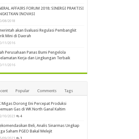
NERAL AFFAIRS FORUM 2018: SINERGI PRAKTISI
NGKITKAN INOVASI
0/08/2018
erintah akan Evaluasi Regulasi Pembangkit
trik Mini di Daerah
0/11/2016
lah Perusahaan Panas Bumi Pengelola
elamatan Kerja dan Lingkungan Terbaik
0/11/2016
cent
Popular
Comments
Tags
 Migas Dorong Eni Percepat Produksi
emuan Gas di WK North Ganal Kaltim
2/10/2023
4
ekomendasikan Beli, Analis Sinarmas Ungkap
ga Saham PGEO Bakal Melejit
5/09/2023
3