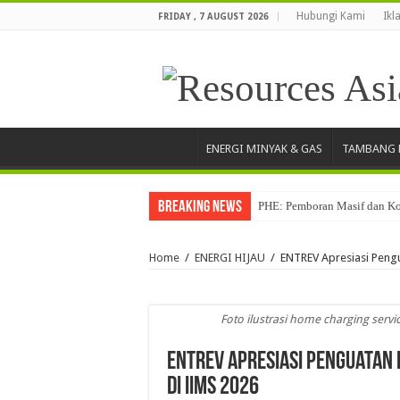
Hubungi Kami
Ikl
FRIDAY , 7 AUGUST 2026
ENERGI MINYAK & GAS
TAMBANG 
Breaking News
PHE: Pemboran Masif dan Ko
Pertamina Drilling Raih Pe
Home
/
ENERGI HIJAU
/
ENTREV Apresiasi Pengu
Warga Akui Infrastruktur J
Tingkatkan Akses dan Kualit
Foto ilustrasi home charging servi
Elnusa Perkuat Transformasi 
Dukung Penguatan Desa Digita
ENTREV Apresiasi Penguatan 
Kepastian Produksi Tambang,
di IIMS 2026