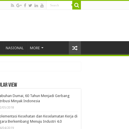
NASIONAL
MORE
ular view
kat
026
labuhan Dumai, 60 Tahun Menjadi Gerbang
tribusi Minyak Indonesia
2/05/2018
lementasi Kesehatan dan Keselamatan Kerja di
ara Berkembang Menuju Industri 4.0
4/04/2019