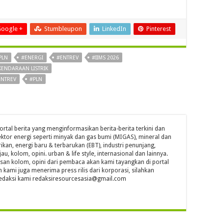
oogle +
Stumbleupon
LinkedIn
Pinterest
PLN
#ENERGI
#ENTREV
#IIMS 2026
KENDARAAN LISTRIK
ENTREV
#PLN
ortal berita yang menginformasikan berita-berita terkini dan
ktor energi seperti minyak dan gas bumi (MIGAS), mineral dan
ikan, energi baru & terbarukan (EBT), industri penunjang,
jau, kolom, opini. urban & life style, internasional dan lainnya.
isan kolom, opini dari pembaca akan kami tayangkan di portal
n kami juga menerima press rilis dari korporasi, silahkan
l redaksi kami redaksiresourcesasia@gmail.com