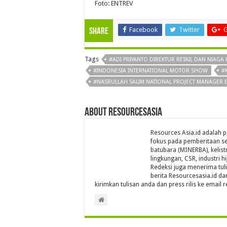
Foto: ENTREV
Facebook
Twitter
G
Share
Tags
#ADI PRIYANTO DIREKTUR RETAIL DAN NIAGA 
#INDONESIA INTERNATIONAL MOTOR SHOW
#
#NASRULLAH SALIM NATIONAL PROJECT MANAGER 
About Resourcesasia
Resources Asia.id adalah p
fokus pada pemberitaan se
batubara (MINERBA), kelistr
lingkungan, CSR, industri hi
Redeksi juga menerima tul
berita Resourcesasia.id da
kirimkan tulisan anda dan press rilis ke emai