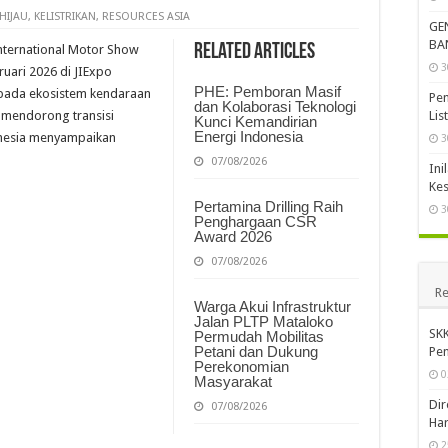
si ITPLN Minta RI Tak Terburu-buru
HIJAU
,
KELISTRIKAN
,
RESOURCES ASIA
GE
Pertama Agustus 2026 USD 124,44 per Ton, Turun 5,62 Persen
BA
Related Articles
nternational Motor Show
3
 PET Jadi Terminal LPG Pertama di Dunia Bersertifikat Green Terminal
uari 2026 di JIExpo
PHE: Pemboran Masif
pada ekosistem kendaraan
Pem
dan Kolaborasi Teknologi
Lis
 mendorong transisi
Kunci Kemandirian
Energi Indonesia
onesia menyampaikan
3
07/08/2026
Ini
Kes
Pertamina Drilling Raih
3
Penghargaan CSR
Award 2026
07/08/2026
Re
Warga Akui Infrastruktur
Jalan PLTP Mataloko
SKK
Permudah Mobilitas
Petani dan Dukung
Pen
Perekonomian
0
Masyarakat
Dir
07/08/2026
Har
2