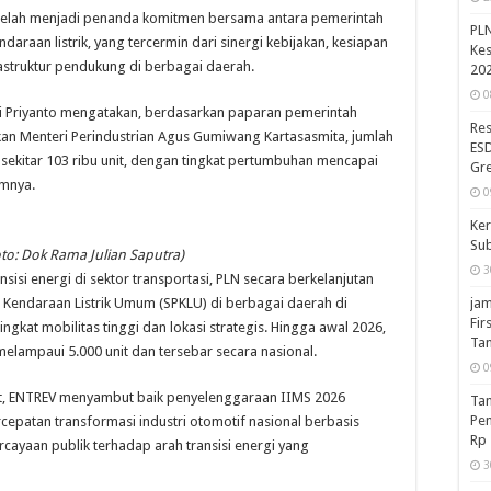
telah menjadi penanda komitmen bersama antara pemerintah
PLN
araan listrik, yang tercermin dari sinergi kebijakan, kesiapan
Kes
astruktur pendukung di berbagai daerah.
20
0
Adi Priyanto mengatakan, berdasarkan paparan pemerintah
Res
n Menteri Perindustrian Agus Gumiwang Kartasasmita, jumlah
ESD
i sekitar 103 ribu unit, dengan tingkat pertumbuhan mencapai
Gr
umnya.
0
Ker
Su
Foto: Dok Rama Julian Saputra)
3
si energi di sektor transportasi, PLN secara berkelanjutan
jam
Kendaraan Listrik Umum (SPKLU) di berbagai daerah di
Fir
ingkat mobilitas tinggi dan lokasi strategis. Hingga awal 2026,
Ta
melampaui 5.000 unit dan tersebar secara nasional.
0
ut, ENTREV menyambut baik penyelenggaraan IIMS 2026
Ta
Pe
epatan transformasi industri otomotif nasional berbasis
Rp 
rcayaan publik terhadap arah transisi energi yang
3