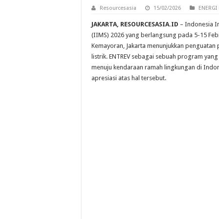
Kejar PLTS 100 GW, Akademi
Resourcesasia
15/02/2026
ENERGI 
ESDM Tetapkan HBA Periode 
JAKARTA, RESOURCESASIA.ID
– Indonesia I
Terminal LPG Tanjung Sekong
(IIMS) 2026 yang berlangsung pada 5-15 Febr
Kemayoran, Jakarta menunjukkan penguatan 
listrik. ENTREV sebagai sebuah program yang
menuju kendaraan ramah lingkungan di Ind
apresiasi atas hal tersebut.