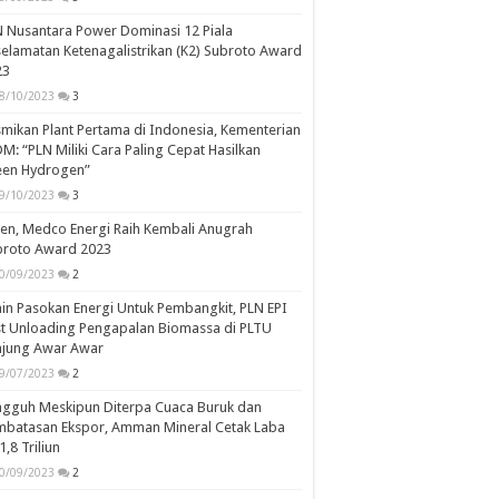
 Nusantara Power Dominasi 12 Piala
elamatan Ketenagalistrikan (K2) Subroto Award
23
8/10/2023
3
mikan Plant Pertama di Indonesia, Kementerian
M: “PLN Miliki Cara Paling Cepat Hasilkan
een Hydrogen”
9/10/2023
3
en, Medco Energi Raih Kembali Anugrah
broto Award 2023
0/09/2023
2
in Pasokan Energi Untuk Pembangkit, PLN EPI
st Unloading Pengapalan Biomassa di PLTU
njung Awar Awar
9/07/2023
2
ngguh Meskipun Diterpa Cuaca Buruk dan
mbatasan Ekspor, Amman Mineral Cetak Laba
1,8 Triliun
0/09/2023
2