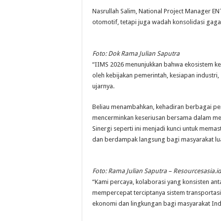
Nasrullah Salim, National Project Manager E
otomotif, tetapi juga wadah konsolidasi gagas
Foto: Dok Rama Julian Saputra
“IIMS 2026 menunjukkan bahwa ekosistem kend
oleh kebijakan pemerintah, kesiapan industri
ujarnya.
Beliau menambahkan, kehadiran berbagai p
mencerminkan keseriusan bersama dalam mem
Sinergi seperti ini menjadi kunci untuk memasti
dan berdampak langsung bagi masyarakat lu
Foto: Rama Julian Saputra – Resourcesasia.i
“Kami percaya, kolaborasi yang konsisten anta
mempercepat terciptanya sistem transportasi
ekonomi dan lingkungan bagi masyarakat Indo