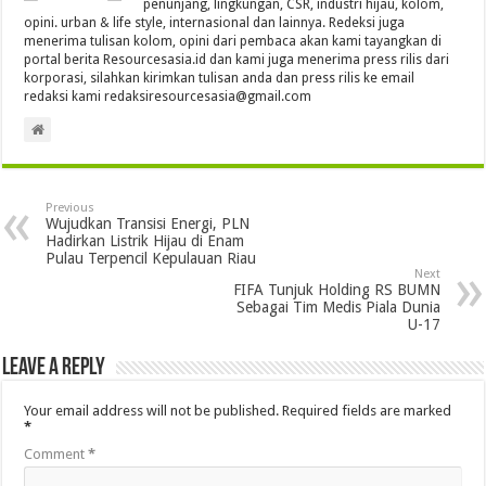
penunjang, lingkungan, CSR, industri hijau, kolom,
opini. urban & life style, internasional dan lainnya. Redeksi juga
menerima tulisan kolom, opini dari pembaca akan kami tayangkan di
portal berita Resourcesasia.id dan kami juga menerima press rilis dari
korporasi, silahkan kirimkan tulisan anda dan press rilis ke email
redaksi kami redaksiresourcesasia@gmail.com
Previous
Wujudkan Transisi Energi, PLN
Hadirkan Listrik Hijau di Enam
Pulau Terpencil Kepulauan Riau
Next
FIFA Tunjuk Holding RS BUMN
Sebagai Tim Medis Piala Dunia
U-17
Leave a Reply
Your email address will not be published.
Required fields are marked
*
Comment
*