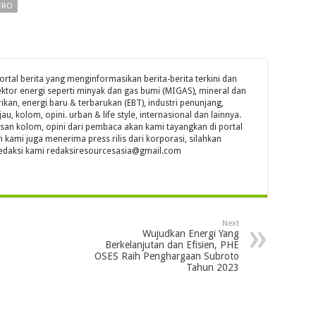
ERO
ortal berita yang menginformasikan berita-berita terkini dan
ktor energi seperti minyak dan gas bumi (MIGAS), mineral dan
ikan, energi baru & terbarukan (EBT), industri penunjang,
jau, kolom, opini. urban & life style, internasional dan lainnya.
isan kolom, opini dari pembaca akan kami tayangkan di portal
n kami juga menerima press rilis dari korporasi, silahkan
l redaksi kami redaksiresourcesasia@gmail.com
Next
Wujudkan Energi Yang
Berkelanjutan dan Efisien, PHE
OSES Raih Penghargaan Subroto
Tahun 2023