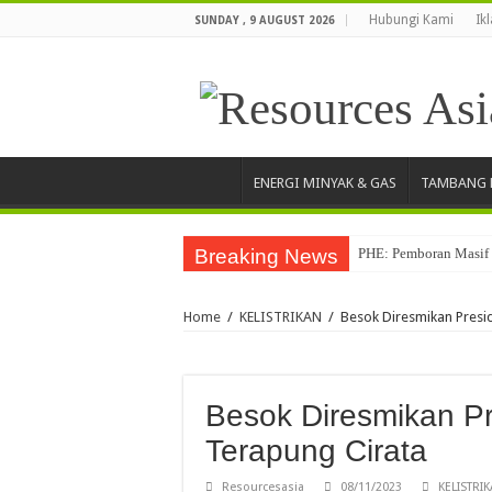
Hubungi Kami
Ik
SUNDAY , 9 AUGUST 2026
ENERGI MINYAK & GAS
TAMBANG 
Breaking News
PHE: Pemboran Masif 
Home
/
KELISTRIKAN
/
Besok Diresmikan Presid
Besok Diresmikan Pre
Terapung Cirata
Resourcesasia
08/11/2023
KELISTRI