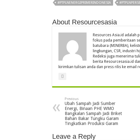
#PTPLNENERGIPRIMERINDONESIA
#PTPLNPERS
About Resourcesasia
Resources Asia.id adalah p
fokus pada pemberitaan se
batubara (MINERBA), kelistr
lingkungan, CSR, industri hi
Redeksi juga menerima tul
berita Resourcesasia.id da
kirimkan tulisan anda dan press rilis ke emai
Previous
Ubah Sampah Jadi Sumber
Energi, Binaan PHE WMO
Bangkalan Sampah Jadi Briket
Bahan Bakar Tungku Garam
Tingkatkan Produksi Garam
Leave a Reply