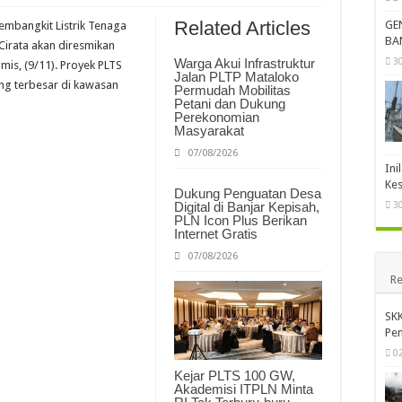
Related Articles
GE
mbangkit Listrik Tenaga
BA
Cirata akan diresmikan
3
Warga Akui Infrastruktur
is, (9/11). Proyek PLTS
Jalan PLTP Mataloko
ung terbesar di kawasan
Permudah Mobilitas
Petani dan Dukung
Perekonomian
Masyarakat
07/08/2026
Ini
Kes
Dukung Penguatan Desa
3
Digital di Banjar Kepisah,
PLN Icon Plus Berikan
Internet Gratis
07/08/2026
Re
SKK
Pen
0
Kejar PLTS 100 GW,
Akademisi ITPLN Minta