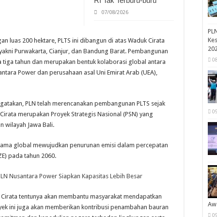
RI Tak Terburu-buru
07/08/2026
PLN
Kes
 luas 200 hektare, PLTS ini dibangun di atas Waduk Cirata
20
, yakni Purwakarta, Cianjur, dan Bandung Barat. Pembangunan
0
a tiga tahun dan merupakan bentuk kolaborasi global antara
antara Power dan perusahaan asal Uni Emirat Arab (UEA),
gatakan, PLN telah merencanakan pembangunan PLTS sejak
0
Cirata merupakan Proyek Strategis Nasional (PSN) yang
n wilayah Jawa Bali.
a sama global mewujudkan penurunan emisi dalam percepatan
E) pada tahun 2060.
PLN Nusantara Power Siapkan Kapasitas Lebih Besar
g Cirata tentunya akan membantu masyarakat mendapatkan
Aw
 proyek ini juga akan memberikan kontribusi penambahan bauran
0