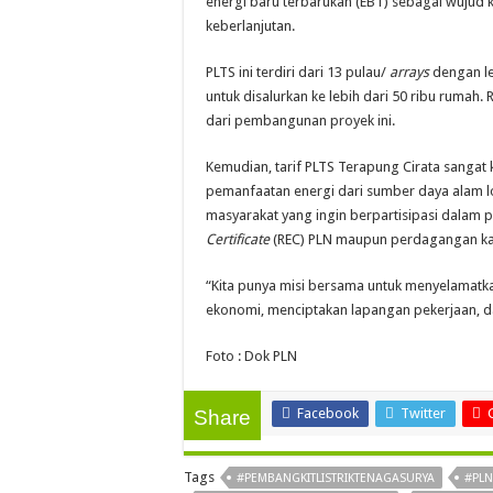
energi baru terbarukan (EBT) sebagai wujud
keberlanjutan.
PLTS ini terdiri dari 13 pulau/
arrays
dengan leb
untuk disalurkan ke lebih dari 50 ribu rumah
dari pembangunan proyek ini.
Kemudian, tarif PLTS Terapung Cirata sangat
pemanfaatan energi dari sumber daya alam l
masyarakat yang ingin berpartisipasi dalam 
Certificate
(REC) PLN maupun perdagangan k
“Kita punya misi bersama untuk menyelamatkan
ekonomi, menciptakan lapangan pekerjaan, 
Foto : Dok PLN
Facebook
Twitter
Share
Tags
#PEMBANGKITLISTRIKTENAGASURYA
#PLN