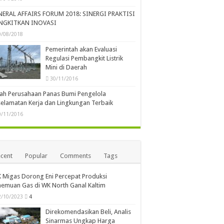
NERAL AFFAIRS FORUM 2018: SINERGI PRAKTISI
NGKITKAN INOVASI
0/08/2018
Pemerintah akan Evaluasi
Regulasi Pembangkit Listrik
Mini di Daerah
30/11/2016
lah Perusahaan Panas Bumi Pengelola
elamatan Kerja dan Lingkungan Terbaik
0/11/2016
cent
Popular
Comments
Tags
 Migas Dorong Eni Percepat Produksi
emuan Gas di WK North Ganal Kaltim
2/10/2023
4
Direkomendasikan Beli, Analis
Sinarmas Ungkap Harga