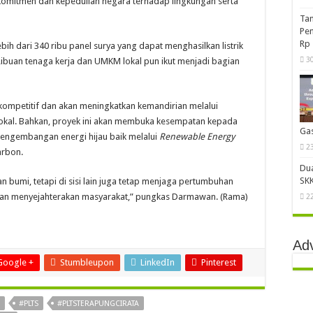
 komitmen dan kepedulian negara terhadap lingkungan serta
Ta
Pe
Rp 
ih dari 340 ribu panel surya yang dapat menghasilkan listrik
3
. Ribuan tenaga kerja dan UMKM lokal pun ikut menjadi bagian
 kompetitif dan akan meningkatkan kemandirian melalui
okal. Bahkan, proyek ini akan membuka kesempatan kepada
Ga
pengembangan energi hijau baik melalui
Renewable Energy
2
arbon.
Du
SKK
 bumi, tetapi di sisi lain juga tetap menjaga pertumbuhan
dan menyejahterakan masyarakat,” pungkas Darmawan. (Rama)
2
Ad
Google +
Stumbleupon
LinkedIn
Pinterest
#PLTS
#PLTSTERAPUNGCIRATA