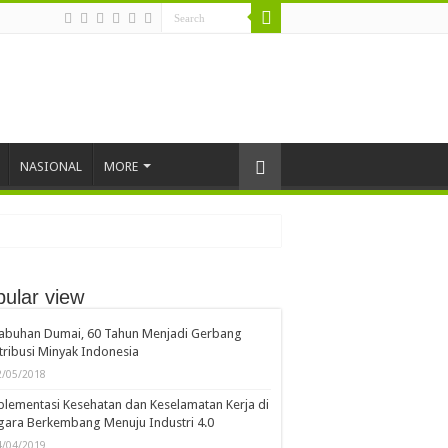
NASIONAL
MORE
ular view
labuhan Dumai, 60 Tahun Menjadi Gerbang
tribusi Minyak Indonesia
2/05/2018
lementasi Kesehatan dan Keselamatan Kerja di
ara Berkembang Menuju Industri 4.0
4/04/2019