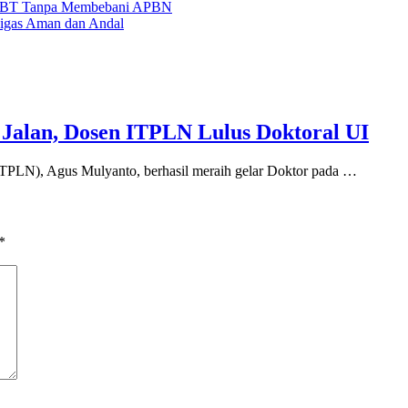
n EBT Tanpa Membebani APBN
igas Aman dan Andal
Jalan, Dosen ITPLN Lulus Doktoral UI
N), Agus Mulyanto, berhasil meraih gelar Doktor pada …
*