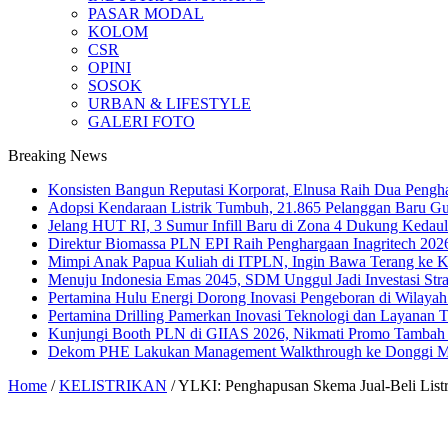
PASAR MODAL
KOLOM
CSR
OPINI
SOSOK
URBAN & LIFESTYLE
GALERI FOTO
Breaking News
Konsisten Bangun Reputasi Korporat, Elnusa Raih Dua Pengha
Adopsi Kendaraan Listrik Tumbuh, 21.865 Pelanggan Baru G
Jelang HUT RI, 3 Sumur Infill Baru di Zona 4 Dukung Kedaul
Direktur Biomassa PLN EPI Raih Penghargaan Inagritech 20
Mimpi Anak Papua Kuliah di ITPLN, Ingin Bawa Terang ke
Menuju Indonesia Emas 2045, SDM Unggul Jadi Investasi Stra
Pertamina Hulu Energi Dorong Inovasi Pengeboran di Wilaya
Pertamina Drilling Pamerkan Inovasi Teknologi dan Layanan T
Kunjungi Booth PLN di GIIAS 2026, Nikmati Promo Tambah 
Dekom PHE Lakukan Management Walkthrough ke Donggi Mati
Home
/
KELISTRIKAN
/
YLKI: Penghapusan Skema Jual-Beli Listr