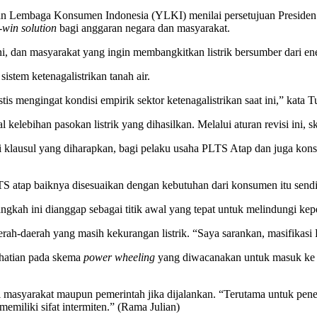
 Lembaga Konsumen Indonesia (YLKI) menilai persetujuan Presiden 
-win solution
bagi anggaran negara dan masyarakat.
i, dan masyarakat yang ingin membangkitkan listrik bersumber dari en
istem ketenagalistrikan tanah air.
s mengingat kondisi empirik sektor ketenagalistrikan saat ini,” kata 
lebihan pasokan listrik yang dihasilkan. Melalui aturan revisi ini, ske
 klausul yang diharapkan, bagi pelaku usaha PLTS Atap dan juga konsu
TS atap baiknya disesuaikan dengan kebutuhan dari konsumen itu sendi
kah ini dianggap sebagai titik awal yang tepat untuk melindungi kep
h-daerah yang masih kekurangan listrik. “Saya sarankan, masifikasi P
rhatian pada skema
power wheeling
yang diwacanakan untuk masuk ke
masyarakat maupun pemerintah jika dijalankan. “Terutama untuk penentu
miliki sifat intermiten.” (Rama Julian)