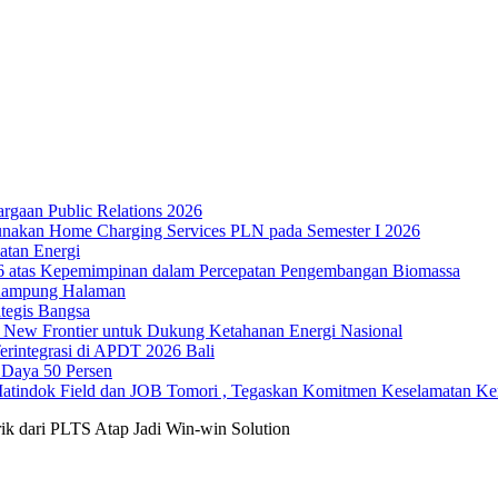
rgaan Public Relations 2026
unakan Home Charging Services PLN pada Semester I 2026
atan Energi
26 atas Kepemimpinan dalam Percepatan Pengembangan Biomassa
 Kampung Halaman
tegis Bangsa
h New Frontier untuk Dukung Ketahanan Energi Nasional
erintegrasi di APDT 2026 Bali
Daya 50 Persen
ndok Field dan JOB Tomori , Tegaskan Komitmen Keselamatan Ker
ik dari PLTS Atap Jadi Win-win Solution