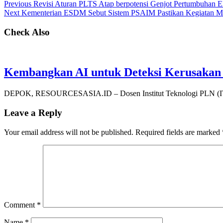
Previous
Revisi Aturan PLTS Atap berpotensi Genjot Pertumbuha
Next
Kementerian ESDM Sebut Sistem PSAIM Pastikan Kegiatan M
Check Also
Kembangkan AI untuk Deteksi Kerusakan 
DEPOK, RESOURCESASIA.ID – Dosen Institut Teknologi PLN (ITPL
Leave a Reply
Your email address will not be published.
Required fields are marked
Comment
*
Name
*