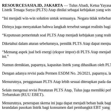
RESOURCESASIA.ID, JAKARTA
— Tulus Abadi, Ketua Yayasan
Listrik Tenaga Surya (PLTS) Atap dinilai sebagai kebijakan yang
win
“Ini menjadi win-win solution untuk semuanya. Negara tidak terbeban
Dirinya juga menyatakan bahwa langkah tersebut sangat realistis bagi s
“Keputusan pemerintah soal PLTS Atap menjadi kebijakan yang realisti
Diketahui dalam aturan sebelumnya, pemilik PLTS Atap dapat menjual ke
“Memang aspek jual beli energi (ekspor impor) di PLTS Atap menjadi
ini.”
Namun demikian, paparnya, kapasitas listrik yang dihasilkan oleh PL
Dengan adanya revisi pada Permen ESDM No. 26/2021, paparnya, lang
Menurutnya, penggunaan PLTS Atap lebih sesuai diterapkan pada daera
Selain mengenai revisi Peraturan PLTS Atap, Tulus juga memiliki pe
Terbarukan (RUU EBET).
Menurutnya, penerapan skema ini juga dapat menjadi beban baik bagi 
keandalan pasokan listrik bagi konsumen dari pembangkit EBT yang me