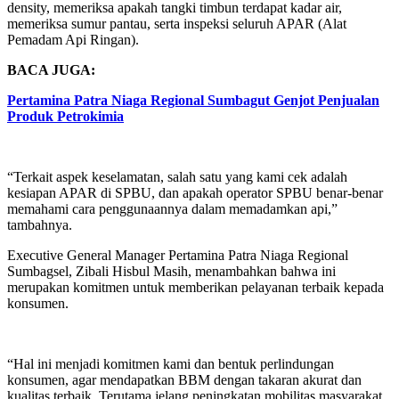
density, memeriksa apakah tangki timbun terdapat kadar air,
memeriksa sumur pantau, serta inspeksi seluruh APAR (Alat
Pemadam Api Ringan).
BACA JUGA:
Pertamina Patra Niaga Regional Sumbagut Genjot Penjualan
Produk Petrokimia
“Terkait aspek keselamatan, salah satu yang kami cek adalah
kesiapan APAR di SPBU, dan apakah operator SPBU benar-benar
memahami cara penggunaannya dalam memadamkan api,”
tambahnya.
Executive General Manager Pertamina Patra Niaga Regional
Sumbagsel, Zibali Hisbul Masih, menambahkan bahwa ini
merupakan komitmen untuk memberikan pelayanan terbaik kepada
konsumen.
“Hal ini menjadi komitmen kami dan bentuk perlindungan
konsumen, agar mendapatkan BBM dengan takaran akurat dan
kualitas terbaik. Terutama jelang peningkatan mobilitas masyarakat