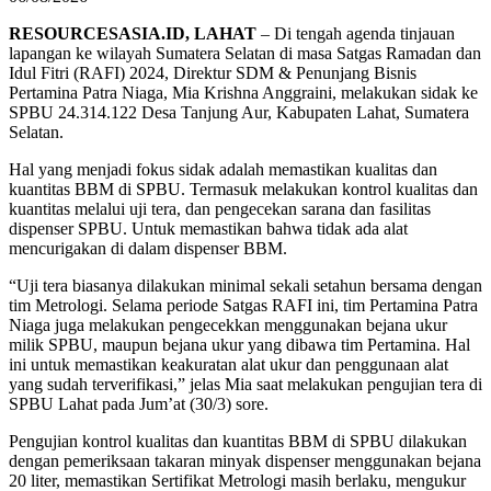
RESOURCESASIA.ID, LAHAT
– Di tengah agenda tinjauan
lapangan ke wilayah Sumatera Selatan di masa Satgas Ramadan dan
Idul Fitri (RAFI) 2024, Direktur SDM & Penunjang Bisnis
Pertamina Patra Niaga, Mia Krishna Anggraini, melakukan sidak ke
SPBU 24.314.122 Desa Tanjung Aur, Kabupaten Lahat, Sumatera
Selatan.
Hal yang menjadi fokus sidak adalah memastikan kualitas dan
kuantitas BBM di SPBU. Termasuk melakukan kontrol kualitas dan
kuantitas melalui uji tera, dan pengecekan sarana dan fasilitas
dispenser SPBU. Untuk memastikan bahwa tidak ada alat
mencurigakan di dalam dispenser BBM.
“Uji tera biasanya dilakukan minimal sekali setahun bersama dengan
tim Metrologi. Selama periode Satgas RAFI ini, tim Pertamina Patra
Niaga juga melakukan pengecekkan menggunakan bejana ukur
milik SPBU, maupun bejana ukur yang dibawa tim Pertamina. Hal
ini untuk memastikan keakuratan alat ukur dan penggunaan alat
yang sudah terverifikasi,” jelas Mia saat melakukan pengujian tera di
SPBU Lahat pada Jum’at (30/3) sore.
Pengujian kontrol kualitas dan kuantitas BBM di SPBU dilakukan
dengan pemeriksaan takaran minyak dispenser menggunakan bejana
20 liter, memastikan Sertifikat Metrologi masih berlaku, mengukur