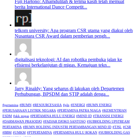
Fuji Hartono: Alhamdulilah & terima kasih telah memuat
berita International Dance Competit...
telkom university: Apa program CSR utama yang diakui oleh
Nusantara CSR Award dalam pemberian pengh...
digitalisasi teknologi: AI dan robotika pembuka jalan ke
efisiensi berkelanjutan di migas. Kemajuan tekn...
Jarry Rinaldy: Yang seharus di lakukan oleh Departemen
Perhubungan, BPSDM dan STIP adalah denga...
#pertamina
#BUMN
#RESOURCESASIA
#pln
#ENERGI
#BUMN ENERGI
#PERUSAHAAN LISTRIK NEGARA
#PERTAMINA PATRA NIAGA
#KEMENTRIAN
ESDM
#skk migas
#PERTAMINA HULU ENERGI
#MIND ID
#TRANSISI ENERGI
#DARMAWAN PRASODJO
#FADJAR DJOKO SANTOSO
#SUBHOLDING UPSTREAM
PERTAMINA
#BUMN HOLDING INDUSTRI PERTAMBANGAN MIND ID
#TJSL
#CSR
#BBM
#UMKM
#PTPERTAMINA
#PERTAMINA HULU ROKAN
#SUBHOLDING GAS