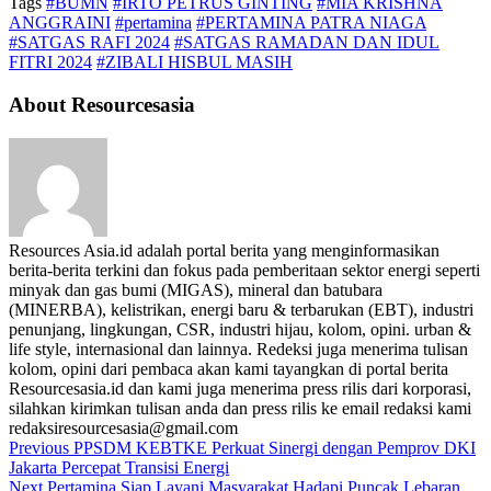
Tags
#BUMN
#IRTO PETRUS GINTING
#MIA KRISHNA
ANGGRAINI
#pertamina
#PERTAMINA PATRA NIAGA
#SATGAS RAFI 2024
#SATGAS RAMADAN DAN IDUL
FITRI 2024
#ZIBALI HISBUL MASIH
About Resourcesasia
Resources Asia.id adalah portal berita yang menginformasikan
berita-berita terkini dan fokus pada pemberitaan sektor energi seperti
minyak dan gas bumi (MIGAS), mineral dan batubara
(MINERBA), kelistrikan, energi baru & terbarukan (EBT), industri
penunjang, lingkungan, CSR, industri hijau, kolom, opini. urban &
life style, internasional dan lainnya. Redeksi juga menerima tulisan
kolom, opini dari pembaca akan kami tayangkan di portal berita
Resourcesasia.id dan kami juga menerima press rilis dari korporasi,
silahkan kirimkan tulisan anda dan press rilis ke email redaksi kami
redaksiresourcesasia@gmail.com
Previous
PPSDM KEBTKE Perkuat Sinergi dengan Pemprov DKI
Jakarta Percepat Transisi Energi
Next
Pertamina Siap Layani Masyarakat Hadapi Puncak Lebaran