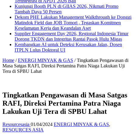
Terintegrasi di APDT 2026 Bali
Kunjungi Booth PLN di GIIAS 2026, Nikmati Promo
Tambah Daya 50 Persen
Dekom PHE Lakukan Management Walkthrough ke Donggi
Matindok Field dan JOB Tomori , Tegaskan Komitmen
Keselamatan Kerja dan Keandalan Aset
Supplier Engagement Day 2026, Regional Indonesia Timur
Dorong TKDN dan Integritas Rantai Pasok Hulu Migas
Kembangkan AI untuk Deteksi Kerusakan Jalan, Dosen
ITPLN Lulus Doktoral UI
Home
/
ENERGI MINYAK & GAS
/
Tingkatkan Pengawasan di
Masa Satgas RAFI, Direksi Pertamina Patra Niaga Lakukan Uji
Tera di SPBU Lahat
Tingkatkan Pengawasan di Masa Satgas
RAFI, Direksi Pertamina Patra Niaga
Lakukan Uji Tera di SPBU Lahat
Resourcesasia
01/04/2024
ENERGI MINYAK & GAS
,
RESOURCES ASIA