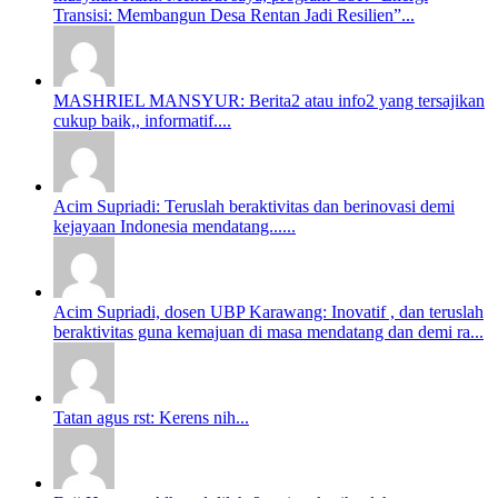
Transisi: Membangun Desa Rentan Jadi Resilien”...
MASHRIEL MANSYUR: Berita2 atau info2 yang tersajikan
cukup baik,, informatif....
Acim Supriadi: Teruslah beraktivitas dan berinovasi demi
kejayaan Indonesia mendatang......
Acim Supriadi, dosen UBP Karawang: Inovatif , dan teruslah
beraktivitas guna kemajuan di masa mendatang dan demi ra...
Tatan agus rst: Kerens nih...