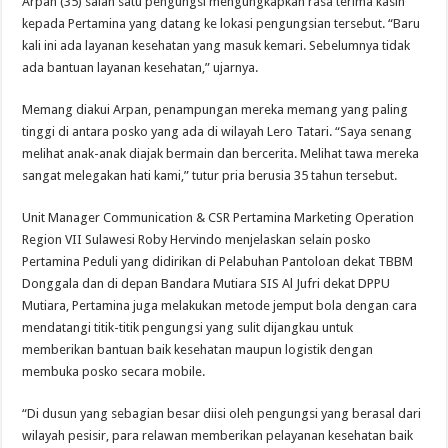
Arpan (35) salah satu pengungsi mengungkapkan rasa terima kasih
kepada Pertamina yang datang ke lokasi pengungsian tersebut. “Baru
kali ini ada layanan kesehatan yang masuk kemari. Sebelumnya tidak
ada bantuan layanan kesehatan,” ujarnya.
Memang diakui Arpan, penampungan mereka memang yang paling
tinggi di antara posko yang ada di wilayah Lero Tatari. “Saya senang
melihat anak-anak diajak bermain dan bercerita. Melihat tawa mereka
sangat melegakan hati kami,” tutur pria berusia 35 tahun tersebut.
Unit Manager Communication & CSR Pertamina Marketing Operation
Region VII Sulawesi Roby Hervindo menjelaskan selain posko
Pertamina Peduli yang didirikan di Pelabuhan Pantoloan dekat TBBM
Donggala dan di depan Bandara Mutiara SIS Al Jufri dekat DPPU
Mutiara, Pertamina juga melakukan metode jemput bola dengan cara
mendatangi titik-titik pengungsi yang sulit dijangkau untuk
memberikan bantuan baik kesehatan maupun logistik dengan
membuka posko secara mobile.
“Di dusun yang sebagian besar diisi oleh pengungsi yang berasal dari
wilayah pesisir, para relawan memberikan pelayanan kesehatan baik