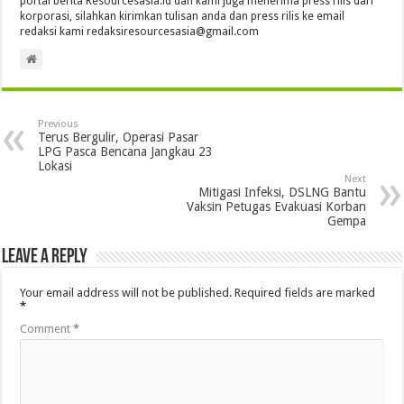
portal berita Resourcesasia.id dan kami juga menerima press rilis dari
korporasi, silahkan kirimkan tulisan anda dan press rilis ke email
redaksi kami redaksiresourcesasia@gmail.com
Previous
Terus Bergulir, Operasi Pasar
LPG Pasca Bencana Jangkau 23
Lokasi
Next
Mitigasi Infeksi, DSLNG Bantu
Vaksin Petugas Evakuasi Korban
Gempa
Leave a Reply
Your email address will not be published.
Required fields are marked
*
Comment
*