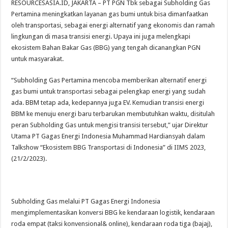
RESOURCESASIA.ID, JAKARTA – PT PGN Tbk sebagai Subholding Gas
Terminal LPG Tanjung Sekong PET Jadi Terminal LPG Pertama di Dunia Berserti
Pertamina meningkatkan layanan gas bumi untuk bisa dimanfaatkan
oleh transportasi, sebagai energi alternatif yang ekonomis dan ramah
lingkungan di masa transisi energi. Upaya ini juga melengkapi
ekosistem Bahan Bakar Gas (BBG) yang tengah dicanangkan PGN
untuk masyarakat.
“Subholding Gas Pertamina mencoba memberikan alternatif energi
gas bumi untuk transportasi sebagai pelengkap energi yang sudah
ada. BBM tetap ada, kedepannya juga EV. Kemudian transisi energi
BBM ke menuju energi baru terbarukan membutuhkan waktu, disitulah
peran Subholding Gas untuk mengisi transisi tersebut,” ujar Direktur
Utama PT Gagas Energi Indonesia Muhammad Hardiansyah dalam
Talkshow “Ekosistem BBG Transportasi di Indonesia” di IIMS 2023,
(21/2/2023).
Subholding Gas melalui PT Gagas Energi Indonesia
mengimplementasikan konversi BBG ke kendaraan logistik, kendaraan
roda empat (taksi konvensional& online), kendaraan roda tiga (bajaj),