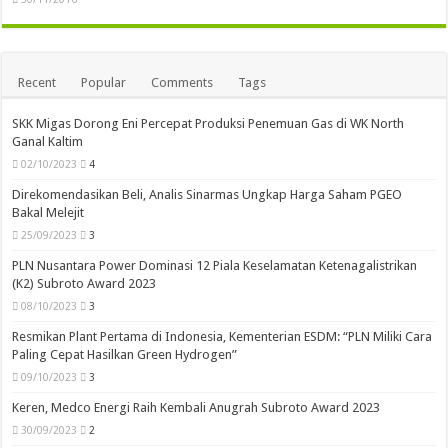
Recent
Popular
Comments
Tags
SKK Migas Dorong Eni Percepat Produksi Penemuan Gas di WK North
Ganal Kaltim
02/10/2023
4
Direkomendasikan Beli, Analis Sinarmas Ungkap Harga Saham PGEO
Bakal Melejit
25/09/2023
3
PLN Nusantara Power Dominasi 12 Piala Keselamatan Ketenagalistrikan
(K2) Subroto Award 2023
08/10/2023
3
Resmikan Plant Pertama di Indonesia, Kementerian ESDM: “PLN Miliki Cara
Paling Cepat Hasilkan Green Hydrogen”
09/10/2023
3
Keren, Medco Energi Raih Kembali Anugrah Subroto Award 2023
30/09/2023
2