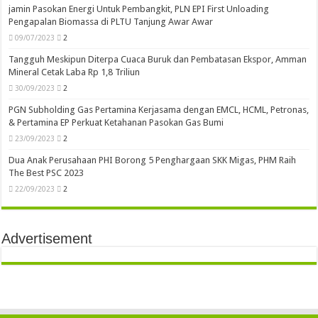
jamin Pasokan Energi Untuk Pembangkit, PLN EPI First Unloading
Pengapalan Biomassa di PLTU Tanjung Awar Awar
09/07/2023
2
Tangguh Meskipun Diterpa Cuaca Buruk dan Pembatasan Ekspor, Amman
Mineral Cetak Laba Rp 1,8 Triliun
30/09/2023
2
PGN Subholding Gas Pertamina Kerjasama dengan EMCL, HCML, Petronas,
& Pertamina EP Perkuat Ketahanan Pasokan Gas Bumi
23/09/2023
2
Dua Anak Perusahaan PHI Borong 5 Penghargaan SKK Migas, PHM Raih
The Best PSC 2023
22/09/2023
2
Advertisement