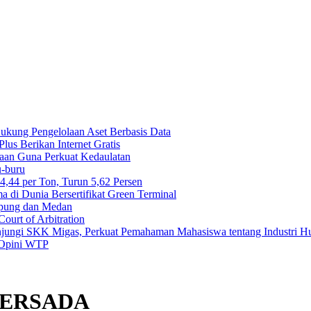
 Dukung Pengelolaan Aset Berbasis Data
us Berikan Internet Gratis
maan Guna Perkuat Kedaulatan
-buru
44 per Ton, Turun 5,62 Persen
di Dunia Bersertifikat Green Terminal
mpung dan Medan
ourt of Arbitration
njungi SKK Migas, Perkuat Pemahaman Mahasiswa tentang Industri H
 Opini WTP
ERSADA