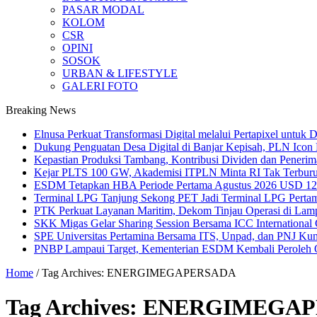
PASAR MODAL
KOLOM
CSR
OPINI
SOSOK
URBAN & LIFESTYLE
GALERI FOTO
Breaking News
Elnusa Perkuat Transformasi Digital melalui Pertapixel untuk
Dukung Penguatan Desa Digital di Banjar Kepisah, PLN Icon Pl
Kepastian Produksi Tambang, Kontribusi Dividen dan Peneri
Kejar PLTS 100 GW, Akademisi ITPLN Minta RI Tak Terburu
ESDM Tetapkan HBA Periode Pertama Agustus 2026 USD 124,
Terminal LPG Tanjung Sekong PET Jadi Terminal LPG Pertama 
PTK Perkuat Layanan Maritim, Dekom Tinjau Operasi di La
SKK Migas Gelar Sharing Session Bersama ICC International C
SPE Universitas Pertamina Bersama ITS, Unpad, dan PNJ Ku
PNBP Lampaui Target, Kementerian ESDM Kembali Peroleh
Home
/
Tag Archives: ENERGIMEGAPERSADA
Tag Archives:
ENERGIMEGAP