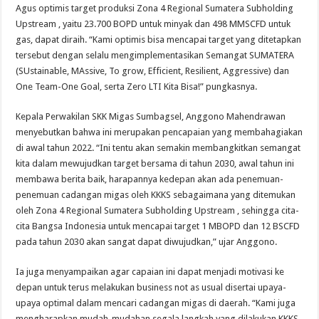
Agus optimis target produksi Zona 4 Regional Sumatera Subholding
Upstream , yaitu 23.700 BOPD untuk minyak dan 498 MMSCFD untuk
gas, dapat diraih. “Kami optimis bisa mencapai target yang ditetapkan
tersebut dengan selalu mengimplementasikan Semangat SUMATERA
(SUstainable, MAssive, To grow, Efficient, Resilient, Aggressive) dan
One Team-One Goal, serta Zero LTI Kita Bisa!” pungkasnya.
Kepala Perwakilan SKK Migas Sumbagsel, Anggono Mahendrawan
menyebutkan bahwa ini merupakan pencapaian yang membahagiakan
di awal tahun 2022. “Ini tentu akan semakin membangkitkan semangat
kita dalam mewujudkan target bersama di tahun 2030, awal tahun ini
membawa berita baik, harapannya kedepan akan ada penemuan-
penemuan cadangan migas oleh KKKS sebagaimana yang ditemukan
oleh Zona 4 Regional Sumatera Subholding Upstream , sehingga cita-
cita Bangsa Indonesia untuk mencapai target 1 MBOPD dan 12 BSCFD
pada tahun 2030 akan sangat dapat diwujudkan,” ujar Anggono.
Ia juga menyampaikan agar capaian ini dapat menjadi motivasi ke
depan untuk terus melakukan business not as usual disertai upaya-
upaya optimal dalam mencari cadangan migas di daerah. “Kami juga
mengharapkan mudah-mudahan segala langkah yang dilakukan KKKS,