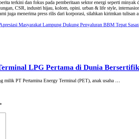
a-berita terkini dan fokus pada pemberitaan sektor energi seperti mi
ungan, CSR, industri hijau, kolom, opini. urban & life style, internasi
i juga menerima press rilis dari korporasi, silahkan kirimkan tulisan a
a Apresiasi Masyarakat Lampung Dukung Penyaluran BBM Tepat Sasar
erminal LPG Pertama di Dunia Bersertifik
lik PT Pertamina Energy Terminal (PET), anak usaha …
*