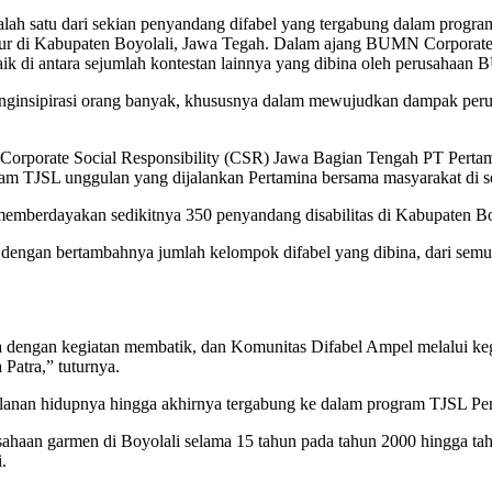
alah satu dari sekian penyandang difabel yang tergabung dalam prog
eneur di Kabupaten Boyolali, Jawa Tegah. Dalam ajang BUMN Corpora
rbaik di antara sejumlah kontestan lainnya yang dibina oleh perusahaan
nginsipirasi orang banyak, khususnya dalam mewujudkan dampak peruba
 Corporate Social Responsibility (CSR) Jawa Bagian Tengah PT Perta
 TJSL unggulan yang dijalankan Pertamina bersama masyarakat di sek
lah memberdayakan sedikitnya 350 penyandang disabilitas di Kabupaten B
dengan bertambahnya jumlah kelompok difabel yang dibina, dari semu
a dengan kegiatan membatik, dan Komunitas Difabel Ampel melalui kegia
Patra,” tuturnya.
lanan hidupnya hingga akhirnya tergabung ke dalam program TJSL Per
sahaan garmen di Boyolali selama 15 tahun pada tahun 2000 hingga ta
.