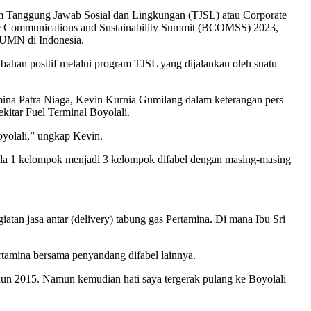
ram Tanggung Jawab Sosial dan Lingkungan (TJSL) atau Corporate
te Communications and Sustainability Summit (BCOMSS) 2023,
 BUMN di Indonesia.
han positif melalui program TJSL yang dijalankan oleh suatu
mina Patra Niaga, Kevin Kurnia Gumilang dalam keterangan pers
itar Fuel Terminal Boyolali.
oyolali,” ungkap Kevin.
la 1 kelompok menjadi 3 kelompok difabel dengan masing-masing
tan jasa antar (delivery) tabung gas Pertamina. Di mana Ibu Sri
tamina bersama penyandang difabel lainnya.
hun 2015. Namun kemudian hati saya tergerak pulang ke Boyolali