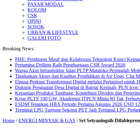
PASAR MODAL
KOLOM
CSR
OPINI
SOSOK
URBAN & LIFESTYLE
GALERI FOTO
Breaking News
PHE: Pemboran Masif dan Kolaborasi Teknologi Kunci Kemand
Pertamina Drilling Raih Penghargaan CSR Award 2026
Warga Akui Infrastruktur Jalan PLTP Mataloko Permudah Mob
Tingkatkan Akses dan Kualitas Pendidikan di Air Upas, Cita 
Elnusa Perkuat Transformasi Digital melalui Pertapixel untuk
Dukung Penguatan Desa Digital di Banjar Kepisah, PLN Icon Pl
Kepastian Produksi Tambang, Kontribusi Dividen dan Peneri
Kejar PLTS 100 GW, Akademisi ITPLN Minta RI Tak Terburu
ESDM Tetapkan HBA Periode Pertama Agustus 2026 USD 124,
Terminal LPG Tanjung Sekong PET Jadi Terminal LPG Pertama 
Home
/
ENERGI MINYAK & GAS
/
Sri Setyaningsih Difablep