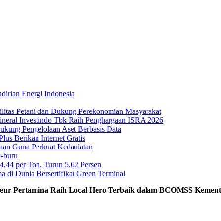
irian Energi Indonesia
ilitas Petani dan Dukung Perekonomian Masyarakat
Mineral Investindo Tbk Raih Penghargaan ISRA 2026
 Dukung Pengelolaan Aset Berbasis Data
us Berikan Internet Gratis
maan Guna Perkuat Kedaulatan
-buru
44 per Ton, Turun 5,62 Persen
di Dunia Bersertifikat Green Terminal
reneur Pertamina Raih Local Hero Terbaik dalam BCOMSS Keme