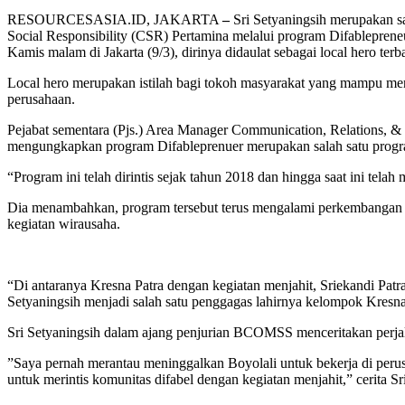
RESOURCESASIA.ID, JAKARTA
–
Sri Setyaningsih merupakan s
Social Responsibility (CSR) Pertamina melalui program Difablepr
Kamis malam di Jakarta (9/3), dirinya didaulat sebagai local hero te
Local hero merupakan istilah bagi tokoh masyarakat yang mampu me
perusahaan.
Pejabat sementara (Pjs.) Area Manager Communication, Relations, &
mengungkapkan program Difableprenuer merupakan salah satu program
“Program ini telah dirintis sejak tahun 2018 dan hingga saat ini te
Dia menambahkan, program tersebut terus mengalami perkembangan 
kegiatan wirausaha.
“Di antaranya Kresna Patra dengan kegiatan menjahit, Sriekandi Patr
Setyaningsih menjadi salah satu penggagas lahirnya kelompok Kresna 
Sri Setyaningsih dalam ajang penjurian BCOMSS menceritakan perja
”Saya pernah merantau meninggalkan Boyolali untuk bekerja di peru
untuk merintis komunitas difabel dengan kegiatan menjahit,” cerita Sri