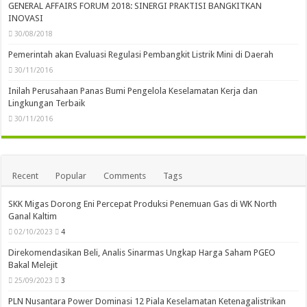
GENERAL AFFAIRS FORUM 2018: SINERGI PRAKTISI BANGKITKAN
INOVASI
30/08/2018
Pemerintah akan Evaluasi Regulasi Pembangkit Listrik Mini di Daerah
30/11/2016
Inilah Perusahaan Panas Bumi Pengelola Keselamatan Kerja dan
Lingkungan Terbaik
30/11/2016
Recent
Popular
Comments
Tags
SKK Migas Dorong Eni Percepat Produksi Penemuan Gas di WK North
Ganal Kaltim
02/10/2023
4
Direkomendasikan Beli, Analis Sinarmas Ungkap Harga Saham PGEO
Bakal Melejit
25/09/2023
3
PLN Nusantara Power Dominasi 12 Piala Keselamatan Ketenagalistrikan