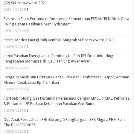
(K2) Subroto Award 2023
08/10/2023
3
Resmikan Plant Pertama di Indonesia, Kementerian ESDM: “PLN Miliki Cara
Paling Cepat Hasilkan Green Hydrogen”
09/10/2023
3
Keren, Medco Energi Raih Kembali Anugrah Subroto Award 2023
30/09/2023
2
jamin Pasokan Energi Untuk Pembangkit, PLN EPI First Unloading
Pengapalan Biomassa di PLTU Tanjung Awar Awar
09/07/2023
2
Tangguh Meskipun Diterpa Cuaca Buruk dan Pembatasan Ekspor, Amman
Mineral Cetak Laba Rp 1,8 Triliun
30/09/2023
2
PGN Subholding Gas Pertamina Kerjasama dengan EMCL, HCML, Petronas,
& Pertamina EP Perkuat Ketahanan Pasokan Gas Bumi
23/09/2023
2
Dua Anak Perusahaan PHI Borong 5 Penghargaan SKK Migas, PHM Raih
The Best PSC 2023
22/09/2023
2