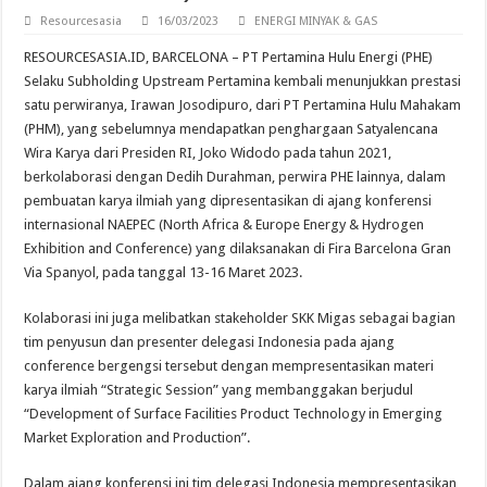
Resourcesasia
16/03/2023
ENERGI MINYAK & GAS
Terminal LPG Tanjung Sekong PET Jadi Terminal LPG Pertama di Dunia Berserti
RESOURCESASIA.ID, BARCELONA – PT Pertamina Hulu Energi (PHE)
Selaku Subholding Upstream Pertamina kembali menunjukkan prestasi
satu perwiranya, Irawan Josodipuro, dari PT Pertamina Hulu Mahakam
(PHM), yang sebelumnya mendapatkan penghargaan Satyalencana
Wira Karya dari Presiden RI, Joko Widodo pada tahun 2021,
berkolaborasi dengan Dedih Durahman, perwira PHE lainnya, dalam
pembuatan karya ilmiah yang dipresentasikan di ajang konferensi
internasional NAEPEC (North Africa & Europe Energy & Hydrogen
Exhibition and Conference) yang dilaksanakan di Fira Barcelona Gran
Via Spanyol, pada tanggal 13-16 Maret 2023.
Kolaborasi ini juga melibatkan stakeholder SKK Migas sebagai bagian
tim penyusun dan presenter delegasi Indonesia pada ajang
conference bergengsi tersebut dengan mempresentasikan materi
karya ilmiah “Strategic Session” yang membanggakan berjudul
“Development of Surface Facilities Product Technology in Emerging
Market Exploration and Production”.
Dalam ajang konferensi ini tim delegasi Indonesia mempresentasikan