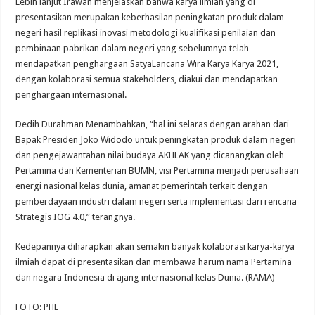
Lebih lanjut Irawan menjelaskan bahwa karya ilmiah yang di
presentasikan merupakan keberhasilan peningkatan produk dalam
negeri hasil replikasi inovasi metodologi kualifikasi penilaian dan
pembinaan pabrikan dalam negeri yang sebelumnya telah
mendapatkan penghargaan SatyaLancana Wira Karya Karya 2021,
dengan kolaborasi semua stakeholders, diakui dan mendapatkan
penghargaan internasional.
Dedih Durahman Menambahkan, “hal ini selaras dengan arahan dari
Bapak Presiden Joko Widodo untuk peningkatan produk dalam negeri
dan pengejawantahan nilai budaya AKHLAK yang dicanangkan oleh
Pertamina dan Kementerian BUMN, visi Pertamina menjadi perusahaan
energi nasional kelas dunia, amanat pemerintah terkait dengan
pemberdayaan industri dalam negeri serta implementasi dari rencana
Strategis IOG 4.0,” terangnya.
Kedepannya diharapkan akan semakin banyak kolaborasi karya-karya
ilmiah dapat di presentasikan dan membawa harum nama Pertamina
dan negara Indonesia di ajang internasional kelas Dunia. (RAMA)
FOTO: PHE