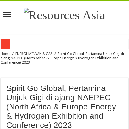
PHE: Pemboran Masif dan Kolaborasi Teknologi Kunci Kemandirian Energi Indo
Home
/
ENERGI MINYAK & GAS
/
Spirit Go Global, Pertamina Unjuk Gigi di
ajang NAEPEC (North Africa & Europe Energy & Hydrogen Exhibition and
Conference) 2023
Pertamina Drilling Raih Penghargaan CSR Award 2026
Warga Akui Infrastruktur Jalan PLTP Mataloko Permudah Mobilitas Petani dan
Tingkatkan Akses dan Kualitas Pendidikan di Air Upas, Cita Mineral Investind
Spirit Go Global, Pertamina
Elnusa Perkuat Transformasi Digital melalui Pertapixel untuk Dukung Pengelola
Unjuk Gigi di ajang NAEPEC
Dukung Penguatan Desa Digital di Banjar Kepisah, PLN Icon Plus Berikan Intern
(North Africa & Europe Energy
Kepastian Produksi Tambang, Kontribusi Dividen dan Penerimaan Guna Perkuat
& Hydrogen Exhibition and
Kejar PLTS 100 GW, Akademisi ITPLN Minta RI Tak Terburu-buru
Conference) 2023
ESDM Tetapkan HBA Periode Pertama Agustus 2026 USD 124,44 per Ton, Turun 