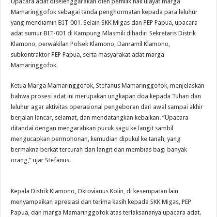
Upacara adat diselenggarakan oleh pemilik hak ulayat marga
Mamaringgofok sebagai tanda penghormatan kepada para leluhur
yang mendiamin BIT-001. Selain SKK Migas dan PEP Papua, upacara
adat sumur BIT-001 di Kampung Mlasmili dihadiri Sekretaris Distrik
Klamono, perwakilan Polsek Klamono, Danramil Klamono,
subkontraktor PEP Papua, serta masyarakat adat marga
Mamaringgofok.
Ketua Marga Mamaringgofok, Stefanus Mamaringgofok, menjelaskan
bahwa prosesi adat ini merupakan ungkapan doa kepada Tuhan dan
leluhur agar aktivitas operasional pengeboran dari awal sampai akhir
berjalan lancar, selamat, dan mendatangkan kebaikan. “Upacara
ditandai dengan mengarahkan pucuk sagu ke langit sambil
mengucapkan permohonan, kemudian dipukul ke tanah, yang
bermakna berkat tercurah dari langit dan membias bagi banyak
orang,” ujar Stefanus.
Kepala Distrik Klamono, Oktovianus Kolin, di kesempatan lain
menyampaikan apresiasi dan terima kasih kepada SKK Migas, PEP
Papua, dan marga Mamaringgofok atas terlaksananya upacara adat.