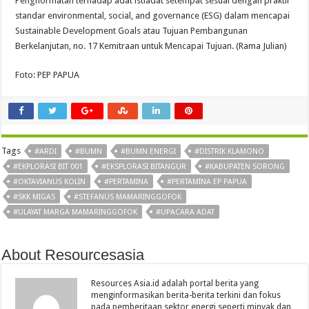
Penghormatan terhadap adat istiadat setempat sesuai dengan praktir
standar environmental, social, and governance (ESG) dalam mencapai
Sustainable Development Goals atau Tujuan Pembangunan
Berkelanjutan, no. 17 Kemitraan untuk Mencapai Tujuan. (Rama Julian)
Foto: PEP PAPUA
Tags
#ARDI
#BUMN
#BUMN ENERGI
#DISTRIK KLAMONO
#EKPLORASI BIT 001
#EKSPLORASI BITANGUR
#KABUPATEN SORONG
#OKTAVIANUS KOLIN
#PERTAMINA
#PERTAMINA EP PAPUA
#SKK MIGAS
#STEFANUS MAMARINGGOFOK
#ULAYAT MARGA MAMARINGGOFOK
#UPACARA ADAT
About Resourcesasia
Resources Asia.id adalah portal berita yang
menginformasikan berita-berita terkini dan fokus
pada pemberitaan sektor energi seperti minyak dan