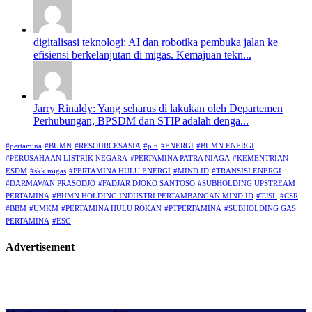
digitalisasi teknologi: AI dan robotika pembuka jalan ke
efisiensi berkelanjutan di migas. Kemajuan tekn...
Jarry Rinaldy: Yang seharus di lakukan oleh Departemen
Perhubungan, BPSDM dan STIP adalah denga...
#pertamina
#BUMN
#RESOURCESASIA
#pln
#ENERGI
#BUMN ENERGI
#PERUSAHAAN LISTRIK NEGARA
#PERTAMINA PATRA NIAGA
#KEMENTRIAN
ESDM
#skk migas
#PERTAMINA HULU ENERGI
#MIND ID
#TRANSISI ENERGI
#DARMAWAN PRASODJO
#FADJAR DJOKO SANTOSO
#SUBHOLDING UPSTREAM
PERTAMINA
#BUMN HOLDING INDUSTRI PERTAMBANGAN MIND ID
#TJSL
#CSR
#BBM
#UMKM
#PERTAMINA HULU ROKAN
#PTPERTAMINA
#SUBHOLDING GAS
PERTAMINA
#ESG
Advertisement