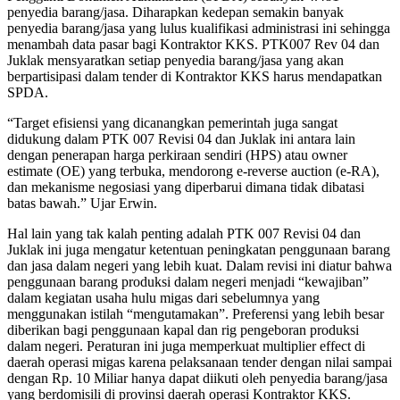
penyedia barang/jasa. Diharapkan kedepan semakin banyak
penyedia barang/jasa yang lulus kualifikasi administrasi ini sehingga
menambah data pasar bagi Kontraktor KKS. PTK007 Rev 04 dan
Juklak mensyaratkan setiap penyedia barang/jasa yang akan
berpartisipasi dalam tender di Kontraktor KKS harus mendapatkan
SPDA.
“Target efisiensi yang dicanangkan pemerintah juga sangat
didukung dalam PTK 007 Revisi 04 dan Juklak ini antara lain
dengan penerapan harga perkiraan sendiri (HPS) atau owner
estimate (OE) yang terbuka, mendorong e-reverse auction (e-RA),
dan mekanisme negosiasi yang diperbarui dimana tidak dibatasi
batas bawah.” Ujar Erwin.
Hal lain yang tak kalah penting adalah PTK 007 Revisi 04 dan
Juklak ini juga mengatur ketentuan peningkatan penggunaan barang
dan jasa dalam negeri yang lebih kuat. Dalam revisi ini diatur bahwa
penggunaan barang produksi dalam negeri menjadi “kewajiban”
dalam kegiatan usaha hulu migas dari sebelumnya yang
menggunakan istilah “mengutamakan”. Preferensi yang lebih besar
diberikan bagi penggunaan kapal dan rig pengeboran produksi
dalam negeri. Peraturan ini juga memperkuat multiplier effect di
daerah operasi migas karena pelaksanaan tender dengan nilai sampai
dengan Rp. 10 Miliar hanya dapat diikuti oleh penyedia barang/jasa
yang berdomisili di provinsi daerah operasi Kontraktor KKS.