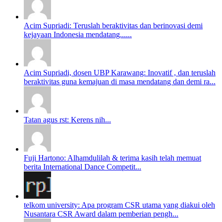
Acim Supriadi: Teruslah beraktivitas dan berinovasi demi
kejayaan Indonesia mendatang......
Acim Supriadi, dosen UBP Karawang: Inovatif , dan teruslah
beraktivitas guna kemajuan di masa mendatang dan demi ra...
Tatan agus rst: Kerens nih...
Fuji Hartono: Alhamdulilah & terima kasih telah memuat
berita International Dance Competit...
telkom university: Apa program CSR utama yang diakui oleh
Nusantara CSR Award dalam pemberian pengh...