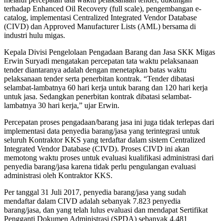
terhadap Enhanced Oil Recovery (full scale), pengembangan e-
catalog, implementasi Centralized Integrated Vendor Database
(CIVD) dan Approved Manufacturer Lists (AML) bersama di
industri hulu migas.
Kepala Divisi Pengelolaan Pengadaan Barang dan Jasa SKK Migas
Erwin Suryadi mengatakan percepatan tata waktu pelaksanaan
tender diantaranya adalah dengan menetapkan batas waktu
pelaksanaan tender serta penerbitan kontrak. “Tender dibatasi
selambat-lambatnya 60 hari kerja untuk barang dan 120 hari kerja
untuk jasa. Sedangkan penerbitan kontrak dibatasi selambat-
lambatnya 30 hari kerja,” ujar Erwin.
Percepatan proses pengadaan/barang jasa ini juga tidak terlepas dari
implementasi data penyedia barang/jasa yang terintegrasi untuk
seluruh Kontraktor KKS yang terdaftar dalam sistem Centralized
Integrated Vendor Database (CIVD). Proses CIVD ini akan
memotong waktu proses untuk evaluasi kualifikasi administrasi dari
penyedia barang/jasa karena tidak perlu pengulangan evaluasi
administrasi oleh Kontraktor KKS.
Per tanggal 31 Juli 2017, penyedia barang/jasa yang sudah
mendaftar dalam CIVD adalah sebanyak 7.823 penyedia
barang/jasa, dan yang telah lulus evaluasi dan mendapat Sertifikat
Pengganti Dokumen Administrasi (SPDA) sebanyak 4.481