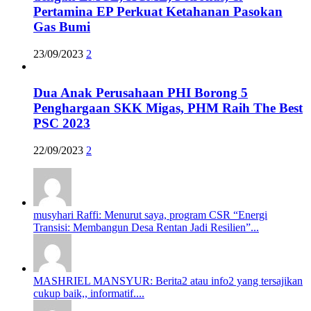
Pertamina EP Perkuat Ketahanan Pasokan
Gas Bumi
23/09/2023
2
Dua Anak Perusahaan PHI Borong 5
Penghargaan SKK Migas, PHM Raih The Best
PSC 2023
22/09/2023
2
musyhari Raffi: Menurut saya, program CSR “Energi
Transisi: Membangun Desa Rentan Jadi Resilien”...
MASHRIEL MANSYUR: Berita2 atau info2 yang tersajikan
cukup baik,, informatif....