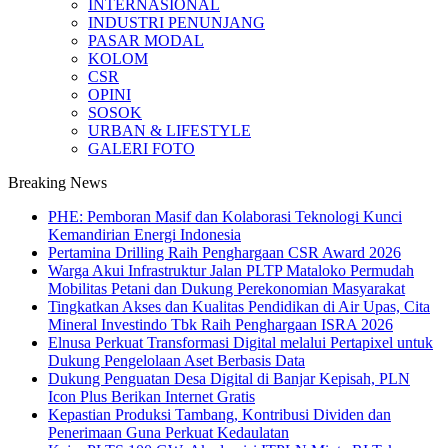
INTERNASIONAL
INDUSTRI PENUNJANG
PASAR MODAL
KOLOM
CSR
OPINI
SOSOK
URBAN & LIFESTYLE
GALERI FOTO
Breaking News
PHE: Pemboran Masif dan Kolaborasi Teknologi Kunci
Kemandirian Energi Indonesia
Pertamina Drilling Raih Penghargaan CSR Award 2026
Warga Akui Infrastruktur Jalan PLTP Mataloko Permudah
Mobilitas Petani dan Dukung Perekonomian Masyarakat
Tingkatkan Akses dan Kualitas Pendidikan di Air Upas, Cita
Mineral Investindo Tbk Raih Penghargaan ISRA 2026
Elnusa Perkuat Transformasi Digital melalui Pertapixel untuk
Dukung Pengelolaan Aset Berbasis Data
Dukung Penguatan Desa Digital di Banjar Kepisah, PLN
Icon Plus Berikan Internet Gratis
Kepastian Produksi Tambang, Kontribusi Dividen dan
Penerimaan Guna Perkuat Kedaulatan