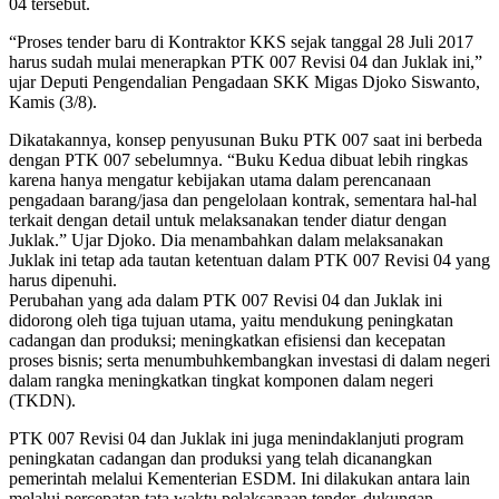
04 tersebut.
“Proses tender baru di Kontraktor KKS sejak tanggal 28 Juli 2017
harus sudah mulai menerapkan PTK 007 Revisi 04 dan Juklak ini,”
ujar Deputi Pengendalian Pengadaan SKK Migas Djoko Siswanto,
Kamis (3/8).
Dikatakannya, konsep penyusunan Buku PTK 007 saat ini berbeda
dengan PTK 007 sebelumnya. “Buku Kedua dibuat lebih ringkas
karena hanya mengatur kebijakan utama dalam perencanaan
pengadaan barang/jasa dan pengelolaan kontrak, sementara hal-hal
terkait dengan detail untuk melaksanakan tender diatur dengan
Juklak.” Ujar Djoko. Dia menambahkan dalam melaksanakan
Juklak ini tetap ada tautan ketentuan dalam PTK 007 Revisi 04 yang
harus dipenuhi.
Perubahan yang ada dalam PTK 007 Revisi 04 dan Juklak ini
didorong oleh tiga tujuan utama, yaitu mendukung peningkatan
cadangan dan produksi; meningkatkan efisiensi dan kecepatan
proses bisnis; serta menumbuhkembangkan investasi di dalam negeri
dalam rangka meningkatkan tingkat komponen dalam negeri
(TKDN).
PTK 007 Revisi 04 dan Juklak ini juga menindaklanjuti program
peningkatan cadangan dan produksi yang telah dicanangkan
pemerintah melalui Kementerian ESDM. Ini dilakukan antara lain
melalui percepatan tata waktu pelaksanaan tender, dukungan