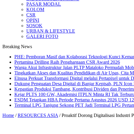
PASAR MODAL
KOLOM
CSR
OPINI
SOSOK
URBAN & LIFESTYLE
GALERI FOTO
Breaking News
PHE: Pemboran Masif dan Kolaborasi Teknologi Kunci Kemand
Pertamina Drilling Raih Penghargaan CSR Award 2026
Warga Akui Infrastruktur Jalan PLTP Mataloko Permudah Mob
Tingkatkan Akses dan Kualitas Pendidikan di Air Upas, Cita 
Elnusa Perkuat Transformasi Digital melalui Pertapixel untuk
Dukung Penguatan Desa Digital di Banjar Kepisah, PLN Icon Pl
Kepastian Produksi Tambang, Kontribusi Dividen dan Peneri
Kejar PLTS 100 GW, Akademisi ITPLN Minta RI Tak Terburu
ESDM Tetapkan HBA Periode Pertama Agustus 2026 USD 124,
Terminal LPG Tanjung Sekong PET Jadi Terminal LPG Pertama 
Home
/
RESOURCES ASIA
/
Proaktif Dorong Digitalisasi Indus