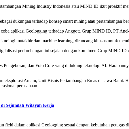
ambangan Mining Industry Indonesia atau MIND ID ikut proaktif men
sebagai dukungan terhadap konsep smart mining atau pertambangan berbas
uji coba aplikasi Geologging terhadap Anggota Grup MIND ID, PT An
g teknologi mutakhir dan machine learning, dirancang khusus untuk men
gitalisasi pertambangan ini sejalan dengan komitmen Grup MIND ID da
es Pengeboran, dan Foto Core yang didukung teknologi AI. Harapannya, a
atan eksplorasi Antam, Unit Bisnis Pertambangan Emas di Jawa Barat.
rasional perusahaan.
di Sejumlah Wilayah Kerja
aian field dalam aplikasi Geologging sesuai dengan kebutuhan petugas d