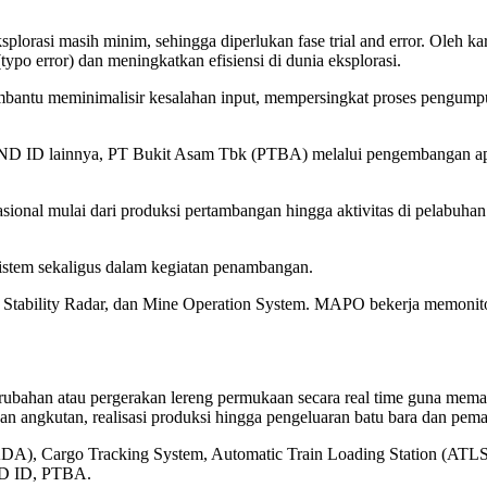
lorasi masih minim, sehingga diperlukan fase trial and error. Oleh ka
ypo error) dan meningkatkan efisiensi di dunia eksplorasi.
ntu meminimalisir kesalahan input, mempersingkat proses pengumpulan
IND ID lainnya, PT Bukit Asam Tbk (PTBA) melalui pengembangan apli
onal mulai dari produksi pertambangan hingga aktivitas di pelabuhan. 
stem sekaligus dalam kegiatan penambangan.
ability Radar, dan Mine Operation System. MAPO bekerja memonitor po
rubahan atau pergerakan lereng permukaan secara real time guna mem
an angkutan, realisasi produksi hingga pengeluaran batu bara dan p
CADA), Cargo Tracking System, Automatic Train Loading Station (AT
ND ID, PTBA.