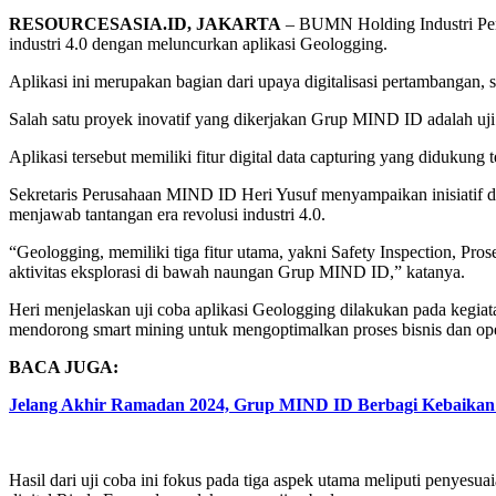
RESOURCESASIA.ID, JAKARTA
– BUMN Holding Industri Pert
industri 4.0 dengan meluncurkan aplikasi Geologging.
Aplikasi ini merupakan bagian dari upaya digitalisasi pertambangan, 
Salah satu proyek inovatif yang dikerjakan Grup MIND ID adalah 
Aplikasi tersebut memiliki fitur digital data capturing yang didukun
Sekretaris Perusahaan MIND ID Heri Yusuf menyampaikan inisiatif di
menjawab tantangan era revolusi industri 4.0.
“Geologging, memiliki tiga fitur utama, yakni Safety Inspection, Pros
aktivitas eksplorasi di bawah naungan Grup MIND ID,” katanya.
Heri menjelaskan uji coba aplikasi Geologging dilakukan pada kegi
mendorong smart mining untuk mengoptimalkan proses bisnis dan ope
BACA JUGA:
Jelang Akhir Ramadan 2024, Grup MIND ID Berbagi Kebaikan 
Hasil dari uji coba ini fokus pada tiga aspek utama meliputi penyesu