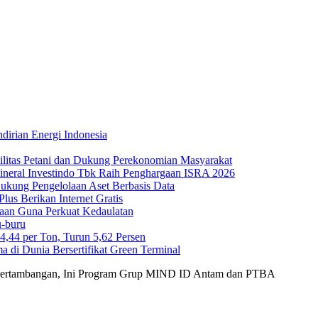
irian Energi Indonesia
ilitas Petani dan Dukung Perekonomian Masyarakat
Mineral Investindo Tbk Raih Penghargaan ISRA 2026
 Dukung Pengelolaan Aset Berbasis Data
us Berikan Internet Gratis
maan Guna Perkuat Kedaulatan
-buru
44 per Ton, Turun 5,62 Persen
di Dunia Bersertifikat Green Terminal
tri Pertambangan, Ini Program Grup MIND ID Antam dan PTBA