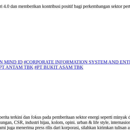
ri 4.0 dan memberikan kontribusi positif bagi perkembangan sektor pe
 MIND ID
#CORPORATE INFORMATION SYSTEM AND ENTE
PT ANTAM TBK
#PT BUKIT ASAM TBK
a-berita terkini dan fokus pada pemberitaan sektor energi seperti mi
ungan, CSR, industri hijau, kolom, opini. urban & life style, internasi
i juga menerima press rilis dari korporasi, silahkan kirimkan tulisan a