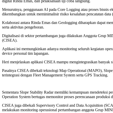
digital Rinda Emas, dan pelaksanaan uji coba langsung.
Menurutnya, penggunaan AI pada Core Logging atau proses bisnis eksp
dikembangkan untuk meminimalisir risiko kesalahan pencatatan data (t
Kolaborasi antara Rinda Emas dan Geologging diharapkan dapat memba
serta aktivitas pengeboran.
Digitalisasi di sektor pertambangan juga dilakukan Anggota Grup M
(CISEA).
Aplikasi ini memungkinkan adanya monitoring seluruh kegiatan operasi
device personal tim lapangan.
Heri menjelaskan aplikasi CISEA mampu mengintegrasikan banyak si
Pasalnya CISEA dibekali teknologi Map Operational (MAPO), Slope St
terintegrasi dengan Fleet Management System serta GPS Tracking.
Sementara Slope Stability Radar memiliki kemampuan mendeteksi pe
Operation System bertugas memonitor proses perencanaan produksi d
CISEA juga dibekali Supervisory Control and Data Acquisition (S
melakukan monitoring operasional pertambangan anggota Grup MI