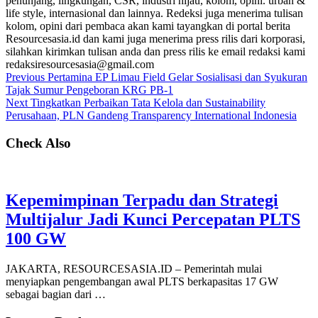
penunjang, lingkungan, CSR, industri hijau, kolom, opini. urban &
life style, internasional dan lainnya. Redeksi juga menerima tulisan
kolom, opini dari pembaca akan kami tayangkan di portal berita
Resourcesasia.id dan kami juga menerima press rilis dari korporasi,
silahkan kirimkan tulisan anda dan press rilis ke email redaksi kami
redaksiresourcesasia@gmail.com
Previous
Pertamina EP Limau Field Gelar Sosialisasi dan Syukuran
Tajak Sumur Pengeboran KRG PB-1
Next
Tingkatkan Perbaikan Tata Kelola dan Sustainability
Perusahaan, PLN Gandeng Transparency International Indonesia
Check Also
Kepemimpinan Terpadu dan Strategi
Multijalur Jadi Kunci Percepatan PLTS
100 GW
JAKARTA, RESOURCESASIA.ID – Pemerintah mulai
menyiapkan pengembangan awal PLTS berkapasitas 17 GW
sebagai bagian dari …