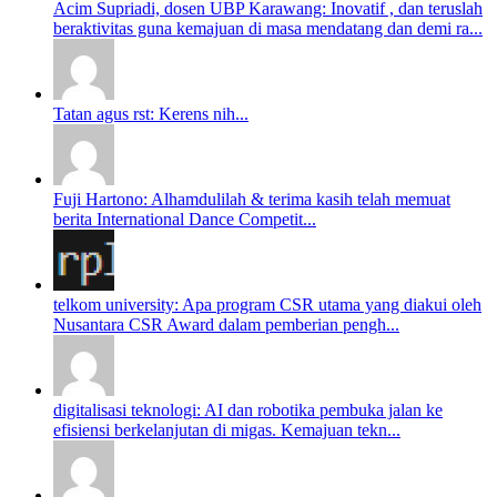
Acim Supriadi, dosen UBP Karawang: Inovatif , dan teruslah
beraktivitas guna kemajuan di masa mendatang dan demi ra...
Tatan agus rst: Kerens nih...
Fuji Hartono: Alhamdulilah & terima kasih telah memuat
berita International Dance Competit...
telkom university: Apa program CSR utama yang diakui oleh
Nusantara CSR Award dalam pemberian pengh...
digitalisasi teknologi: AI dan robotika pembuka jalan ke
efisiensi berkelanjutan di migas. Kemajuan tekn...