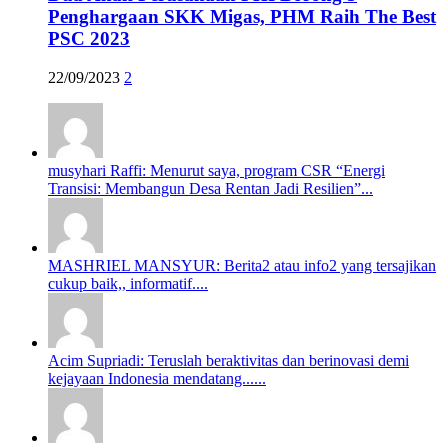
Penghargaan SKK Migas, PHM Raih The Best
PSC 2023
22/09/2023
2
musyhari Raffi: Menurut saya, program CSR “Energi
Transisi: Membangun Desa Rentan Jadi Resilien”...
MASHRIEL MANSYUR: Berita2 atau info2 yang tersajikan
cukup baik,, informatif....
Acim Supriadi: Teruslah beraktivitas dan berinovasi demi
kejayaan Indonesia mendatang......