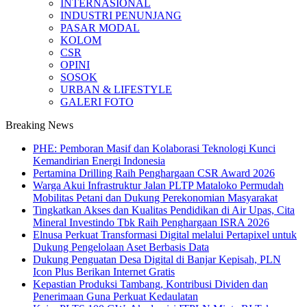
INTERNASIONAL
INDUSTRI PENUNJANG
PASAR MODAL
KOLOM
CSR
OPINI
SOSOK
URBAN & LIFESTYLE
GALERI FOTO
Breaking News
PHE: Pemboran Masif dan Kolaborasi Teknologi Kunci
Kemandirian Energi Indonesia
Pertamina Drilling Raih Penghargaan CSR Award 2026
Warga Akui Infrastruktur Jalan PLTP Mataloko Permudah
Mobilitas Petani dan Dukung Perekonomian Masyarakat
Tingkatkan Akses dan Kualitas Pendidikan di Air Upas, Cita
Mineral Investindo Tbk Raih Penghargaan ISRA 2026
Elnusa Perkuat Transformasi Digital melalui Pertapixel untuk
Dukung Pengelolaan Aset Berbasis Data
Dukung Penguatan Desa Digital di Banjar Kepisah, PLN
Icon Plus Berikan Internet Gratis
Kepastian Produksi Tambang, Kontribusi Dividen dan
Penerimaan Guna Perkuat Kedaulatan