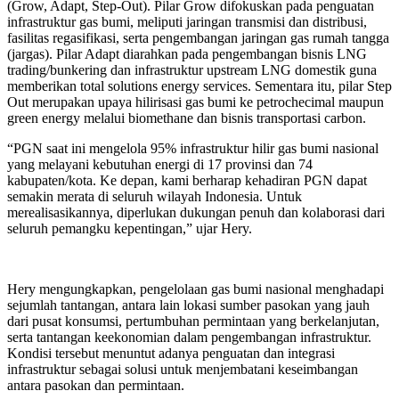
(Grow, Adapt, Step-Out). Pilar Grow difokuskan pada penguatan
infrastruktur gas bumi, meliputi jaringan transmisi dan distribusi,
fasilitas regasifikasi, serta pengembangan jaringan gas rumah tangga
(jargas). Pilar Adapt diarahkan pada pengembangan bisnis LNG
trading/bunkering dan infrastruktur upstream LNG domestik guna
memberikan total solutions energy services. Sementara itu, pilar Step
Out merupakan upaya hilirisasi gas bumi ke petrochecimal maupun
green energy melalui biomethane dan bisnis transportasi carbon.
“PGN saat ini mengelola 95% infrastruktur hilir gas bumi nasional
yang melayani kebutuhan energi di 17 provinsi dan 74
kabupaten/kota. Ke depan, kami berharap kehadiran PGN dapat
semakin merata di seluruh wilayah Indonesia. Untuk
merealisasikannya, diperlukan dukungan penuh dan kolaborasi dari
seluruh pemangku kepentingan,” ujar Hery.
Hery mengungkapkan, pengelolaan gas bumi nasional menghadapi
sejumlah tantangan, antara lain lokasi sumber pasokan yang jauh
dari pusat konsumsi, pertumbuhan permintaan yang berkelanjutan,
serta tantangan keekonomian dalam pengembangan infrastruktur.
Kondisi tersebut menuntut adanya penguatan dan integrasi
infrastruktur sebagai solusi untuk menjembatani keseimbangan
antara pasokan dan permintaan.