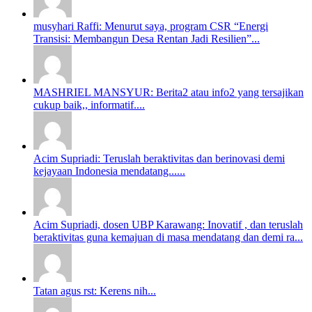
musyhari Raffi: Menurut saya, program CSR “Energi
Transisi: Membangun Desa Rentan Jadi Resilien”...
MASHRIEL MANSYUR: Berita2 atau info2 yang tersajikan
cukup baik,, informatif....
Acim Supriadi: Teruslah beraktivitas dan berinovasi demi
kejayaan Indonesia mendatang......
Acim Supriadi, dosen UBP Karawang: Inovatif , dan teruslah
beraktivitas guna kemajuan di masa mendatang dan demi ra...
Tatan agus rst: Kerens nih...