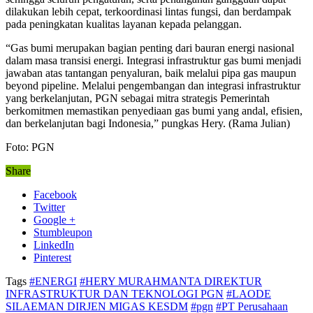
dilakukan lebih cepat, terkoordinasi lintas fungsi, dan berdampak
pada peningkatan kualitas layanan kepada pelanggan.
“Gas bumi merupakan bagian penting dari bauran energi nasional
dalam masa transisi energi. Integrasi infrastruktur gas bumi menjadi
jawaban atas tantangan penyaluran, baik melalui pipa gas maupun
beyond pipeline. Melalui pengembangan dan integrasi infrastruktur
yang berkelanjutan, PGN sebagai mitra strategis Pemerintah
berkomitmen memastikan penyediaan gas bumi yang andal, efisien,
dan berkelanjutan bagi Indonesia,” pungkas Hery. (Rama Julian)
Foto: PGN
Share
Facebook
Twitter
Google +
Stumbleupon
LinkedIn
Pinterest
Tags
#ENERGI
#HERY MURAHMANTA DIREKTUR
INFRASTRUKTUR DAN TEKNOLOGI PGN
#LAODE
SILAEMAN DIRJEN MIGAS KESDM
#pgn
#PT Perusahaan