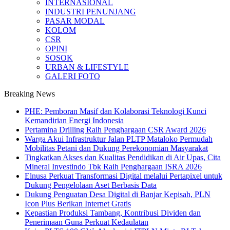
INTERNASIONAL
INDUSTRI PENUNJANG
PASAR MODAL
KOLOM
CSR
OPINI
SOSOK
URBAN & LIFESTYLE
GALERI FOTO
Breaking News
PHE: Pemboran Masif dan Kolaborasi Teknologi Kunci
Kemandirian Energi Indonesia
Pertamina Drilling Raih Penghargaan CSR Award 2026
Warga Akui Infrastruktur Jalan PLTP Mataloko Permudah
Mobilitas Petani dan Dukung Perekonomian Masyarakat
Tingkatkan Akses dan Kualitas Pendidikan di Air Upas, Cita
Mineral Investindo Tbk Raih Penghargaan ISRA 2026
Elnusa Perkuat Transformasi Digital melalui Pertapixel untuk
Dukung Pengelolaan Aset Berbasis Data
Dukung Penguatan Desa Digital di Banjar Kepisah, PLN
Icon Plus Berikan Internet Gratis
Kepastian Produksi Tambang, Kontribusi Dividen dan
Penerimaan Guna Perkuat Kedaulatan