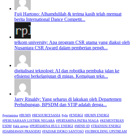
Fuji Hartono: Alhamdulilah & terima kasih telah memuat
berita International Dance Competit...
telkom university: Apa program CSR utama yang diakui oleh
Nusantara CSR Award dalam pemberian pengh...
digitalisasi teknologi: AI dan robotika pembuka jalan ke
efisiensi berkelanjutan di migas. Kemajuan tekn...
Jarry Rinaldy: Yang seharus di lakukan oleh Departemen
Perhubungan, BPSDM dan STIP adalah denga...
#pertamina
#BUMN
#RESOURCESASIA
#pln
#ENERGI
#BUMN ENERGI
#PERUSAHAAN LISTRIK NEGARA
#PERTAMINA PATRA NIAGA
#KEMENTRIAN
ESDM
#skk migas
#PERTAMINA HULU ENERGI
#MIND ID
#TRANSISI ENERGI
#DARMAWAN PRASODJO
#FADJAR DJOKO SANTOSO
#SUBHOLDING UPSTREAM