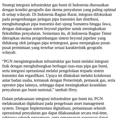
Strategi integrasi infrastruktur gas bumi di Indonesia disesuaikan
dengan kondisi geografis dan skema penyaluran yang paling optimal
di setiap wilayah. Di Indonesia Bagian Barat, integrasi difokuskan
pada pengembangan jaringan pipa transmisi dan distribusi,
menghubungkan pipa transmisi dari ujung Sumatera hingga Jawa,
dengan dukungan sistem beyond pipeline untuk meningkatkan
fleksibilitas penyaluran. Sementara itu, di Indonesia Bagian Timur
diterapkan skema pengembangan sistem beyond pipeline yang
didukung oleh jaringan pipa terintegrasi, guna menjangkau pusat-
pusat permintaan yang tersebar sesuai karakteristik geografis
wilayah.
“PGN mengintegrasikan infrastruktur gas bumi melalui integrasi
fisik dengan menghubungkan berbagai ruas-ruas pipa gas bumi,
serta integrasi operasional melalui pengelolaan terpadu sistem
transmisi dan regasifikasi. Upaya ini dilakukan melalui kolaborasi
antar badan usaha, termasuk dengan Pemerintah, pemasok gas, serta
operator pipa lainnya, sehingga dapat meningkatkan keandalan
penyaluran gas bumi nasional,” tambah Hery.
Dalam pelaksanaan integrasi infrastruktur gas bumi ini, PGN
melaksanakan digitalisasi pada pengeloaan asset management
system. Dengan Implementasi digitalisasi, pemantauan seluruh
operasional penyaluran gas dapat dilaksanakan secara real-time,
sehingga seluruh pengaturan, serta penanganan gangguan dapat